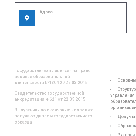
Адрес
155908, Ивановская область, г. Шуя, ул.
Кооперативная, д. 57
О НАС
СВЕДЕНИЯ
ОБРАЗОВА
ОРГАНИЗА
Государственная лицензия на право
ведения образовательной
Основны
деятельности №1304 20 27.03.2015
Структур
Свидетельство государственной
управления
аккредитации №621 от 22.05.2015
образовате
организаци
Выпускники по окончанию колледжа
получают диплом государственного
Докуме
образца
Образов
Руковод