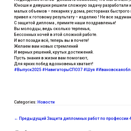
Юноши и девушки решили сложную задачу разработали и
малых объемов – пекарнях у дома, ресторанах быстрого
привел к готовому результату – изделию ! Не все задуманн
С защитой диплома , примите наши поздравленья!
Вы молодцы, ведь сколько терпенья,
Бессонных ночей в этой сложной работе.
И вот позади всё, теперь вы в почете!
Желаем вам новых стремлений
И верных решений, крутых достижений.
Пусть знания в жизни вам помогают,
Для ярких побед вдохновенья хватает!
#Выпуск2025
#НавигаторыСПО37
#Шуя
#Ивановскаяобл
Categories:
Новости
С
←
Предыдущий
Защита дипломных работ по профессии 
о