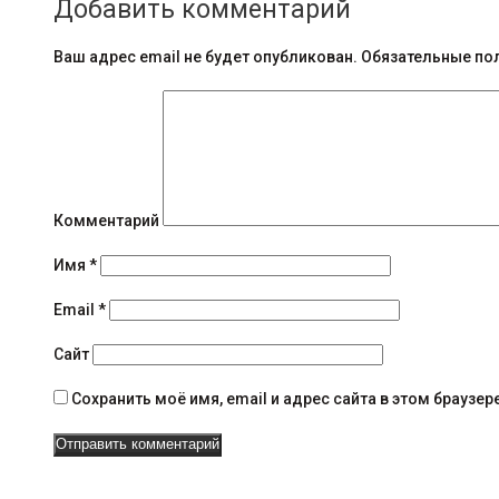
Добавить комментарий
о
б
Ваш адрес email не будет опубликован.
Обязательные по
щ
е
н
и
Комментарий
я
Имя
*
н
Email
*
а
Сайт
в
Сохранить моё имя, email и адрес сайта в этом брауз
и
г