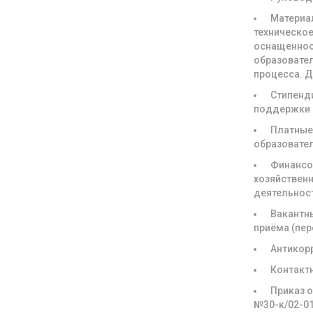
Материа
техническое
оснащенно
образовате
процесса. 
Стипенд
поддержки
Платны
образовате
Финансо
хозяйствен
деятельнос
Вакантн
приёма (пе
Антикор
Контакт
Приказ о
№30-к/02-0