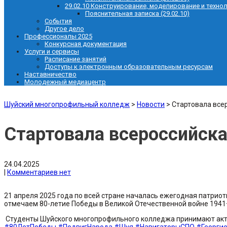
29.02.10 Конструирование, моделирование и техно
Пояснительная записка (29.02.10)
События
Другое дело
Профессионалы 2025
Конкурсная документация
Услуги и сервисы
Расписание занятий
Доступы к электронным образовательным ресурсам
Наставничество
Молодежный медиацентр
Шуйский многопрофильный колледж
>
Новости
>
Стартовала всер
Стартовала всероссийска
24.04.2025
|
Комментариев нет
21 апреля 2025 года по всей стране началась ежегодная патриот
отмечаем 80-летие Победы в Великой Отечественной войне 1941
Студенты Шуйского многопрофильного колледжа принимают актив
#80ЛетПобеды
#ПодвигНарода
#Шуя
#НавигаторыСПО
#Георги