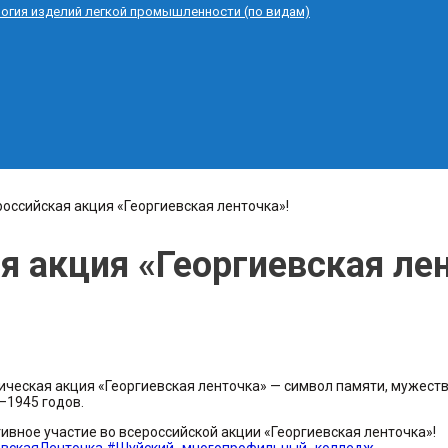
логия изделий легкой промышленности (по видам)
оссийская акция «Георгиевская ленточка»!
я акция «Георгиевская ле
ическая акция «Георгиевская ленточка» — символ памяти, мужеств
–1945 годов.
ное участие во всероссийской акции «Георгиевская ленточка»!
евскаяЛенточка
#Шуйский_многопрофильный_колледж