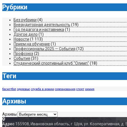
Рубрики
Без рубрики
(4)
Внеаудиторная деятельность
(19)
Год педагога и наставника
(1)
Другое дело
(1)
Новости
(1 113)
Прием на обучение
(1)
Профессионалы 2025 — События
(12)
Профсоюз
(2)
События
(31)
Студенческий спортивный клуб "Олимп"
(18)
Теги
баскетбол
здоровье
служба в армии
соревнования
спорт
химия
Архивы
Архивы
Адрес
155908, Ивановская область, г. Шуя, ул. Кооперативная, д. 