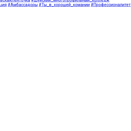
ция
#Амбассадоры
#Ты_в_хорошей_комании
#Профессионалитет