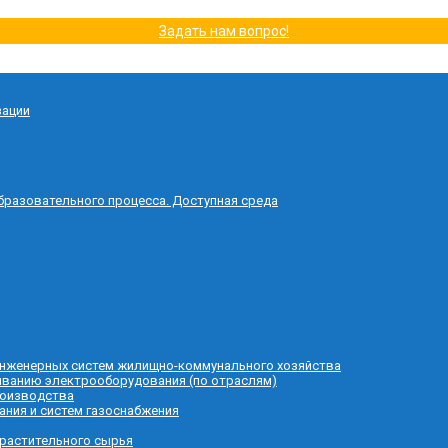
Задать нам вопрос!
зации
бразовательного процесса. Доступная среда
 инженерных систем жилищно-коммунального хозяйства
живанию электрооборудования (по отраслям)
роизводства
ания и систем газоснабжения
 растительного сырья