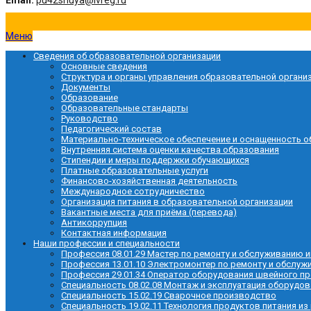
Email:
pu42shuya@ivreg.ru
Меню
Сведения об образовательной организации
Основные сведения
Структура и органы управления образовательной органи
Документы
Образование
Образовательные стандарты
Руководство
Педагогический состав
Материально-техническое обеспечение и оснащенность о
Внутренняя система оценки качества образования
Стипендии и меры поддержки обучающихся
Платные образовательные услуги
Финансово-хозяйственная деятельность
Международное сотрудничество
Организация питания в образовательной организации
Вакантные места для приёма (перевода)
Антикоррупция
Контактная информация
Наши профессии и специальности
Профессия 08.01.29 Мастер по ремонту и обслуживанию
Профессия 13.01.10 Электромонтер по ремонту и обслу
Профессия 29.01.34 Оператор оборудования швейного п
Специальность 08.02.08 Монтаж и эксплуатация оборудов
Специальность 15.02.19 Сварочное производство
Специальность 19.02.11 Технология продуктов питания из