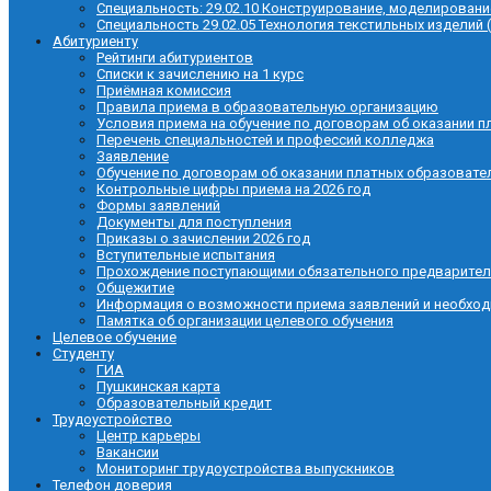
Специальность: 29.02.10 Конструирование, моделировани
Специальность 29.02.05 Технология текстильных изделий 
Абитуриенту
Рейтинги абитуриентов
Списки к зачислению на 1 курс
Приёмная комиссия
Правила приема в образовательную организацию
Условия приема на обучение по договорам об оказании п
Перечень специальностей и профессий колледжа
Заявление
Обучение по договорам об оказании платных образовате
Контрольные цифры приема на 2026 год
Формы заявлений
Документы для поступления
Приказы о зачислении 2026 год
Вступительные испытания
Прохождение поступающими обязательного предварител
Общежитие
Информация о возможности приема заявлений и необхо
Памятка об организации целевого обучения
Целевое обучение
Студенту
ГИА
Пушкинская карта
Образовательный кредит
Трудоустройство
Центр карьеры
Вакансии
Мониторинг трудоустройства выпускников
Телефон доверия