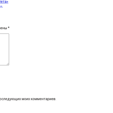
тета»
→
чены
*
я последующих моих комментариев.