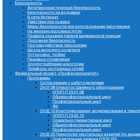
Безопасность
Антитеррористическая безопасность
Безопасность на водоемах
В сети Интернет
Действия при пожаре
Меры безопасности при использовании пиротехники
На железнодорожных путях
Правила оказания первой медицинской помощи
Дорожная безопасность
Противодействие терроризму
Школа молодого родителя
Осторожно: тюбинг
Пищевые отравления
Злоупотребление алкоголем
Телефоны экстренных служб
Федеральный проект «Профессионалитет»
Программы
Согласование с работодателями
29.01.08 Оператор Швейного оборудования
ОПОП-П 29.01.08
Общепрофессиональный цикл
Профессиональный цикл
ФК
29.02.10 Конструирование, моделирование и техно
ОПОП-П 29.02.10
Социально-гуманитарный цикл
Общепрофессиональный цикл
Профессиональный цикл
29.02.05 Технология текстильных изделий (по видам
Пояснительная записка (29.02.05)