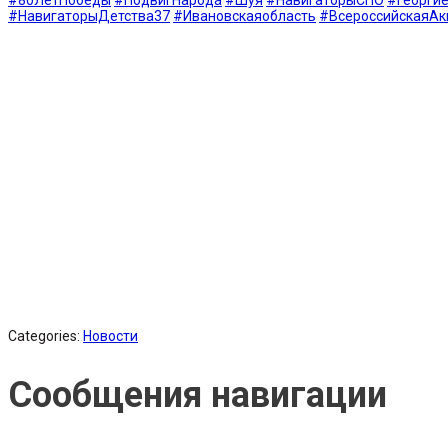
#НавигаторыДетства37
#Ивановскаяобласть
#ВсероссийскаяАк
Categories:
Новости
Сообщения навигации