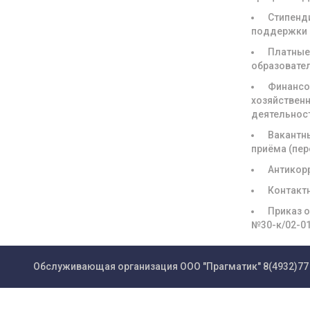
Стипенд
поддержки
Платны
образовате
Финансо
хозяйствен
деятельнос
Вакантн
приёма (пе
Антикор
Контакт
Приказ о
№30-к/02-0
Обслуживающая организация ООО "Прагматик"
8(4932)77 