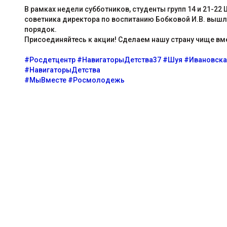
В рамках недели субботников, студенты групп 14 и 21-
советника директора по воспитанию Бобковой И.В. вышли
порядок.
Присоединяйтесь к акции! Сделаем нашу страну чище вм
#Росдетцентр
#НавигаторыДетства37
#Шуя
#Ивановска
#НавигаторыДетства
#МыВместе
#Росмолодежь