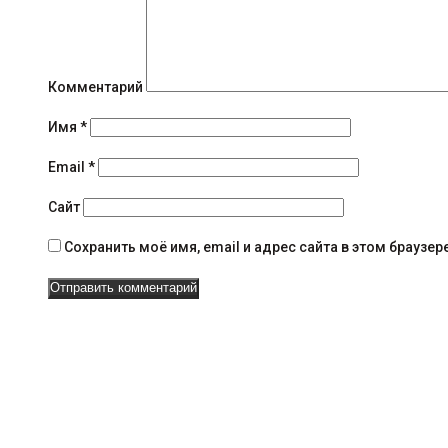
н
и
я
Комментарий
н
Имя
*
а
Email
*
в
Сайт
и
Сохранить моё имя, email и адрес сайта в этом брауз
г
а
ц
и
и