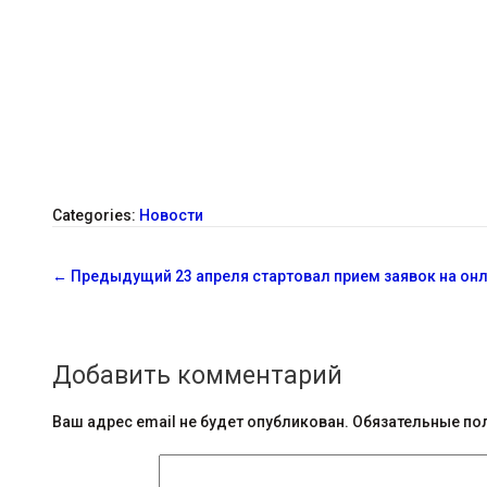
Categories:
Новости
С
←
Предыдущий
23 апреля стартовал прием заявок на о
о
о
Добавить комментарий
б
щ
Ваш адрес email не будет опубликован.
Обязательные по
е