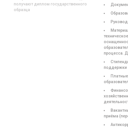
получают диплом государственного
Докуме
образца
Образов
Руковод
Материа
техническое
оснащенно
образовате
процесса. 
Стипенд
поддержки
Платны
образовате
Финансо
хозяйствен
деятельнос
Вакантн
приёма (пе
Антикор