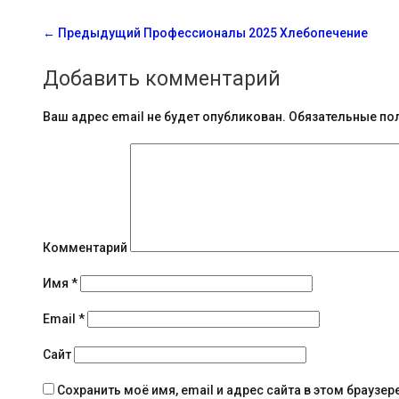
С
←
Предыдущий
Профессионалы 2025 Хлебопечение
о
Добавить комментарий
о
б
Ваш адрес email не будет опубликован.
Обязательные по
щ
е
н
и
Комментарий
я
Имя
*
н
Email
*
а
Сайт
в
Сохранить моё имя, email и адрес сайта в этом брауз