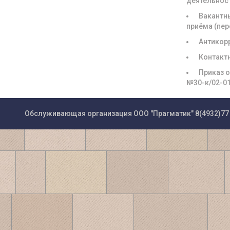
деятельнос
Вакантн
приёма (пе
Антикор
Контакт
Приказ о
№30-к/02-0
Обслуживающая организация ООО "Прагматик"
8(4932)77 