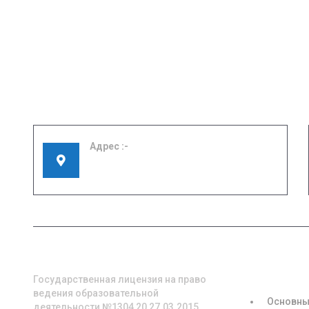
Адрес
155908, Ивановская область, г. Шуя, ул.
Кооперативная, д. 57
О НАС
СВЕДЕНИЯ
ОБРАЗОВА
ОРГАНИЗА
Государственная лицензия на право
ведения образовательной
Основны
деятельности №1304 20 27.03.2015