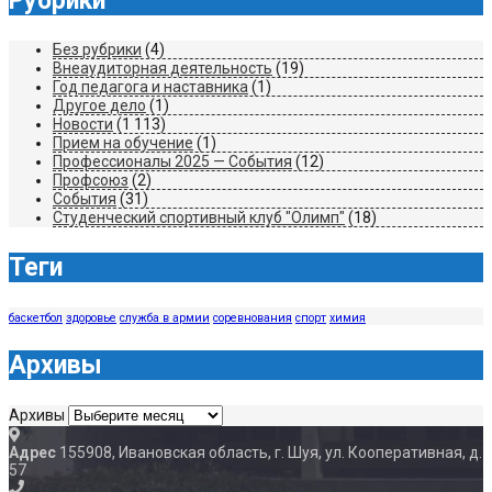
Рубрики
Без рубрики
(4)
Внеаудиторная деятельность
(19)
Год педагога и наставника
(1)
Другое дело
(1)
Новости
(1 113)
Прием на обучение
(1)
Профессионалы 2025 — События
(12)
Профсоюз
(2)
События
(31)
Студенческий спортивный клуб "Олимп"
(18)
Теги
баскетбол
здоровье
служба в армии
соревнования
спорт
химия
Архивы
Архивы
Адрес
155908, Ивановская область, г. Шуя, ул. Кооперативная, д.
57