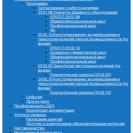
Программы
Согласование с работодателями
29.01.08 Оператор Швейного оборудования
ОПОП-П 29.01.08
Общепрофессиональный цикл
Профессиональный цикл
ФК
29.02.10 Конструирование, моделирование и
технология изделий легкой промышленности (по
видам)
ОПОП-П 29.02.10
Социально-гуманитарный цикл
Общепрофессиональный цикл
Профессиональный цикл
29.02.05 Технология текстильных изделий (по
видам)
Пояснительная записка (29.02.05)
29.02.10 Конструирование, моделирование и
технология изделий легкой промышленности (по
видам)
Пояснительная записка (29.02.10)
События
Другое дело
Профессионалы 2025
Конкурсная документация
Услуги и сервисы
Расписание занятий
Доступы к электронным образовательным ресурсам
Наставничество
Молодежный медиацентр