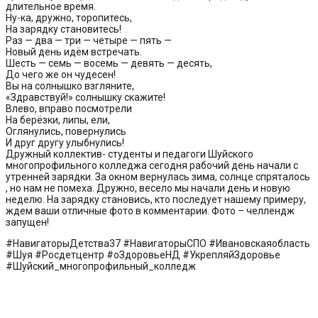
длительное время.
Ну-ка, дружно, торопитесь,
На зарядку становитесь!
Раз — два — три — четыре — пять —
Новый день идём встречать.
Шесть — семь — восемь — девять — десять,
До чего же он чудесен!
Вы на солнышко взгляните,
«Здравствуй!» солнышку скажите!
Влево, вправо посмотрели
На берёзки, липы, ели,
Оглянулись, повернулись
И друг другу улыбнулись!
Дружный коллектив- студенты и педагоги Шуйского
многопрофильного колледжа сегодня рабочий день начали с
утренней зарядки. За окном вернулась зима, солнце спряталось
, но нам не помеха. Дружно, весело мы начали день и новую
неделю. На зарядку становись, кто последует нашему примеру,
ждем ваши отличные фото в комментарии. Фото – челлендж
запущен!
#НавигаторыДетства37 #НавигаторыСПО #Ивановскаяобласть
#Шуя #Росдетцентр #оЗдоровьеНД #УкрепляйЗдоровье
#Шуйский_многопрофильный_колледж