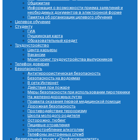
Общежитие
Информация о возможности приема заявлений и
необходимых документов в электронной форме
Памятка об организации целевого обучения
Целевое обучение
Студенту
ГИА
Пушкинская карта
Образовательный кредит
Трудоустройство
Центр карьеры
Вакансии
Мониторинг трудоустройства выпускников
Телефон доверия
Безопасность
Антитеррористическая безопасность
Безопасность на водоемах
В сети Интернет
Действия при пожаре
Меры безопасности при использовании пиротехники
На железнодорожных путях
Правила оказания первой медицинской помощи
Дорожная безопасность
Противодействие терроризму
Школа молодого родителя
Осторожно: тюбинг
Пищевые отравления
Злоупотребление алкоголем
Телефоны экстренных служб
Федеральный проект «Профессионалитет»