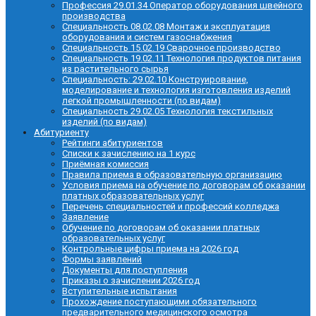
Профессия 29.01.34 Оператор оборудования швейного
производства
Специальность 08.02.08 Монтаж и эксплуатация
оборудования и систем газоснабжения
Специальность 15.02.19 Сварочное производство
Специальность 19.02.11 Технология продуктов питания
из растительного сырья
Специальность: 29.02.10 Конструирование,
моделирование и технология изготовления изделий
легкой промышленности (по видам)
Специальность 29.02.05 Технология текстильных
изделий (по видам)
Абитуриенту
Рейтинги абитуриентов
Списки к зачислению на 1 курс
Приёмная комиссия
Правила приема в образовательную организацию
Условия приема на обучение по договорам об оказании
платных образовательных услуг
Перечень специальностей и профессий колледжа
Заявление
Обучение по договорам об оказании платных
образовательных услуг
Контрольные цифры приема на 2026 год
Формы заявлений
Документы для поступления
Приказы о зачислении 2026 год
Вступительные испытания
Прохождение поступающими обязательного
предварительного медицинского осмотра