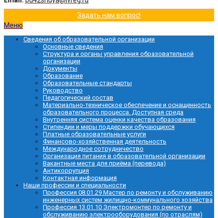
Email:
pu42shuya@ivreg.ru
Задать нам вопрос!
Меню
Сведения об образовательной организации
Основные сведения
Структура и органы управления образовательной
организации
Документы
Образование
Образовательные стандарты
Руководство
Педагогический состав
Материально-техническое обеспечение и оснащенность
образовательного процесса. Доступная среда
Внутренняя система оценки качества образования
Стипендии и меры поддержки обучающихся
Платные образовательные услуги
Финансово-хозяйственная деятельность
Международное сотрудничество
Организация питания в образовательной организации
Вакантные места для приёма (перевода)
Антикоррупция
Контактная информация
Наши профессии и специальности
Профессия 08.01.29 Мастер по ремонту и обслуживанию
инженерных систем жилищно-коммунального хозяйства
Профессия 13.01.10 Электромонтер по ремонту и
обслуживанию электрооборудования (по отраслям)