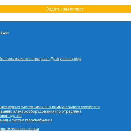
Задать нам вопрос!
зации
бразовательного процесса. Доступная среда
 инженерных систем жилищно-коммунального хозяйства
живанию электрооборудования (по отраслям)
роизводства
ания и систем газоснабжения
 растительного сырья