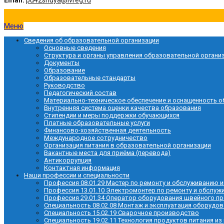
Email:
pu42shuya@ivreg.ru
Меню
Сведения об образовательной организации
Основные сведения
Структура и органы управления образовательной органи
Документы
Образование
Образовательные стандарты
Руководство
Педагогический состав
Материально-техническое обеспечение и оснащенность о
Внутренняя система оценки качества образования
Стипендии и меры поддержки обучающихся
Платные образовательные услуги
Финансово-хозяйственная деятельность
Международное сотрудничество
Организация питания в образовательной организации
Вакантные места для приёма (перевода)
Антикоррупция
Контактная информация
Наши профессии и специальности
Профессия 08.01.29 Мастер по ремонту и обслуживанию
Профессия 13.01.10 Электромонтер по ремонту и обслу
Профессия 29.01.34 Оператор оборудования швейного п
Специальность 08.02.08 Монтаж и эксплуатация оборудов
Специальность 15.02.19 Сварочное производство
Специальность 19.02.11 Технология продуктов питания из