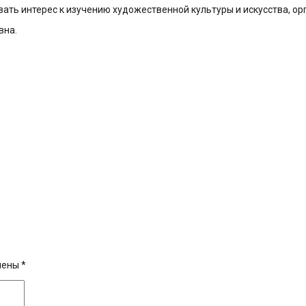
ть интерес к изучению художественной культуры и искусства, орг
вна.
чены
*