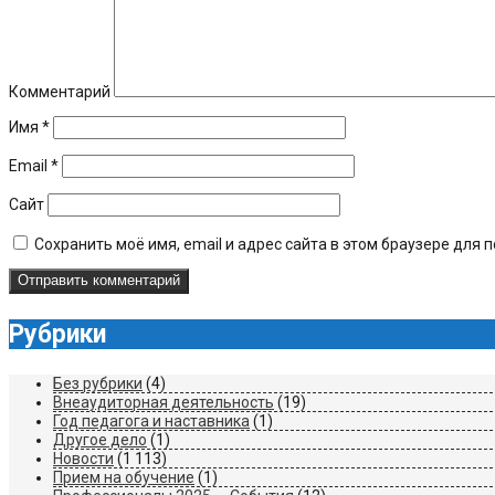
Комментарий
Имя
*
Email
*
Сайт
Сохранить моё имя, email и адрес сайта в этом браузере дл
Рубрики
Без рубрики
(4)
Внеаудиторная деятельность
(19)
Год педагога и наставника
(1)
Другое дело
(1)
Новости
(1 113)
Прием на обучение
(1)