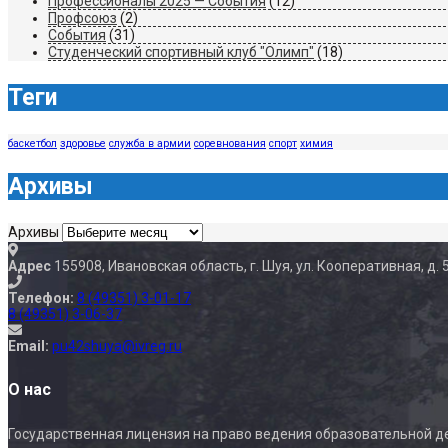
Профессионалы 2025 — События
(12)
Профсоюз
(2)
События
(31)
Студенческий спортивный клуб "Олимп"
(18)
Теги
баскетбол
здоровье
служба в армии
соревнования
спорт
химия
Архивы
Архивы
Адрес
155908, Ивановская область, г. Шуя, ул. Кооперативная, д. 
Телефон:
8 (49351) 3-01-17
8 (49351) 3-06-37
Email:
pu42shuya@ivreg.ru
О нас
Государственная лицензия на право ведения образовательной д