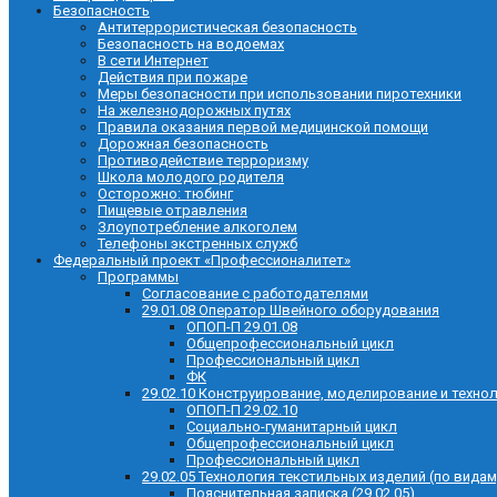
Безопасность
Антитеррористическая безопасность
Безопасность на водоемах
В сети Интернет
Действия при пожаре
Меры безопасности при использовании пиротехники
На железнодорожных путях
Правила оказания первой медицинской помощи
Дорожная безопасность
Противодействие терроризму
Школа молодого родителя
Осторожно: тюбинг
Пищевые отравления
Злоупотребление алкоголем
Телефоны экстренных служб
Федеральный проект «Профессионалитет»
Программы
Согласование с работодателями
29.01.08 Оператор Швейного оборудования
ОПОП-П 29.01.08
Общепрофессиональный цикл
Профессиональный цикл
ФК
29.02.10 Конструирование, моделирование и техно
ОПОП-П 29.02.10
Социально-гуманитарный цикл
Общепрофессиональный цикл
Профессиональный цикл
29.02.05 Технология текстильных изделий (по видам
Пояснительная записка (29.02.05)