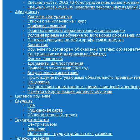
Специальность: 29.02.10 Конструирование, моделировани
Специальность 29.02.05 Технология текстильных изделий 
Абитуриенту
Рейтинги абитуриентов
Списки к зачислению на 1 курс
Приёмная комиссия
Правила приема в образовательную организацию
Условия приема на обучение по договорам об оказании п
Перечень специальностей и профессий колледжа
Заявление
Обучение по договорам об оказании платных образовате
Контрольные цифры приема на 2026 год
Формы заявлений
Документы для поступления
Приказы о зачислении 2026 год
Вступительные испытания
Прохождение поступающими обязательного предварител
Общежитие
Информация о возможности приема заявлений и необхо
Памятка об организации целевого обучения
Целевое обучение
Студенту
ГИА
Пушкинская карта
Образовательный кредит
Трудоустройство
Центр карьеры
Вакансии
Мониторинг трудоустройства выпускников
Телефон доверия