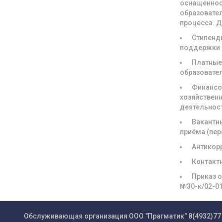
оснащенно
образовате
процесса. 
Стипенд
поддержки
Платны
образовате
Финансо
хозяйствен
деятельнос
Вакантн
приёма (пе
Антикор
Контакт
Приказ о
№30-к/02-0
Обслуживающая организация ООО "Прагматик"
8(4932)77 