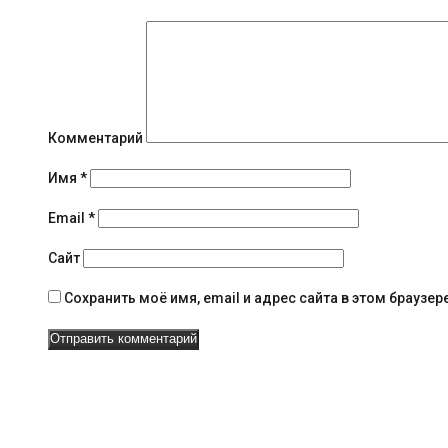
б
щ
е
н
и
Комментарий
я
Имя
*
н
Email
*
а
Сайт
в
Сохранить моё имя, email и адрес сайта в этом брауз
и
г
а
ц