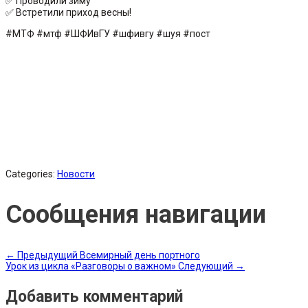
✅ Проводили зиму
✅ Встретили приход весны!
#МТФ #мтф #ШФИвГУ #шфивгу #шуя #пост
Categories:
Новости
Сообщения навигации
←
Предыдущий
Всемирный день портного
Урок из цикла «Разговоры о важном»
Следующий
→
Добавить комментарий