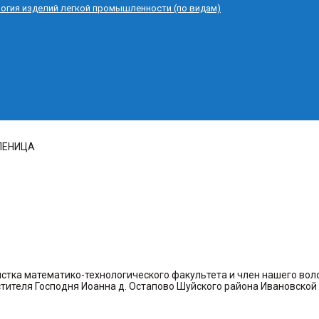
логия изделий легкой промышленности (по видам)
ЛЕНИЦА
истка математико-технологического факультета и член нашего вол
тителя Господня Иоанна д. Остапово Шуйского района Ивановской 