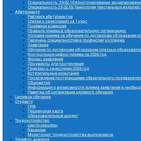
Специальность: 29.02.10 Конструирование, моделировани
Специальность 29.02.05 Технология текстильных изделий 
Абитуриенту
Рейтинги абитуриентов
Списки к зачислению на 1 курс
Приёмная комиссия
Правила приема в образовательную организацию
Условия приема на обучение по договорам об оказании п
Перечень специальностей и профессий колледжа
Заявление
Обучение по договорам об оказании платных образовате
Контрольные цифры приема на 2026 год
Формы заявлений
Документы для поступления
Приказы о зачислении 2026 год
Вступительные испытания
Прохождение поступающими обязательного предварител
Общежитие
Информация о возможности приема заявлений и необхо
Памятка об организации целевого обучения
Целевое обучение
Студенту
ГИА
Пушкинская карта
Образовательный кредит
Трудоустройство
Центр карьеры
Вакансии
Мониторинг трудоустройства выпускников
Телефон доверия