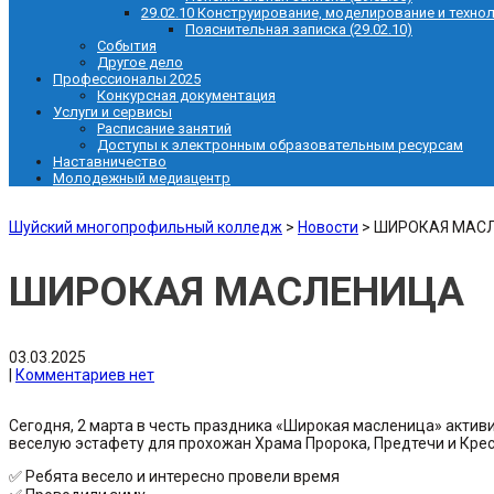
29.02.10 Конструирование, моделирование и техно
Пояснительная записка (29.02.10)
События
Другое дело
Профессионалы 2025
Конкурсная документация
Услуги и сервисы
Расписание занятий
Доступы к электронным образовательным ресурсам
Наставничество
Молодежный медиацентр
Шуйский многопрофильный колледж
>
Новости
>
ШИРОКАЯ МАС
ШИРОКАЯ МАСЛЕНИЦА
03.03.2025
|
Комментариев нет
Сегодня, 2 марта в честь праздника «Широкая масленица» актив
веселую эстафету для прохожан Храма Пророка, Предтечи и Крес
✅ Ребята весело и интересно провели время