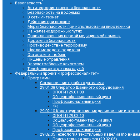
Безопасность
Антитеррористическая безопасность
Безопасность на водоемах
В сети Интернет
Действия при пожаре
Меры безопасности при использовании пиротехники
На железнодорожных путях
Правила оказания первой медицинской помощи
Дорожная безопасность
Противодействие терроризму
Школа молодого родителя
Осторожно: тюбинг
Пищевые отравления
Злоупотребление алкоголем
Телефоны экстренных служб
Федеральный проект «Профессионалитет»
Программы
Согласование с работодателями
29.01.08 Оператор Швейного оборудования
ОПОП-П 29.01.08
Общепрофессиональный цикл
Профессиональный цикл
ФК
29.02.10 Конструирование, моделирование и техно
ОПОП-П 29.02.10
Социально-гуманитарный цикл
Общепрофессиональный цикл
Профессиональный цикл
29.02.05 Технология текстильных изделий (по видам
Пояснительная записка (29.02.05)