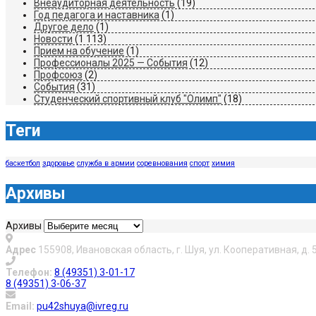
Внеаудиторная деятельность
(19)
Год педагога и наставника
(1)
Другое дело
(1)
Новости
(1 113)
Прием на обучение
(1)
Профессионалы 2025 — События
(12)
Профсоюз
(2)
События
(31)
Студенческий спортивный клуб "Олимп"
(18)
Теги
баскетбол
здоровье
служба в армии
соревнования
спорт
химия
Архивы
Архивы
Адрес
155908, Ивановская область, г. Шуя, ул. Кооперативная, д. 
Телефон:
8 (49351) 3-01-17
8 (49351) 3-06-37
Email:
pu42shuya@ivreg.ru