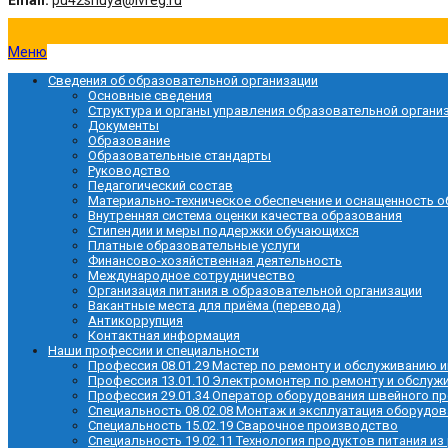
Email:
pu42shuya@ivreg.ru
Меню
Сведения об образовательной организации
Основные сведения
Структура и органы управления образовательной органи
Документы
Образование
Образовательные стандарты
Руководство
Педагогический состав
Материально-техническое обеспечение и оснащенность о
Внутренняя система оценки качества образования
Стипендии и меры поддержки обучающихся
Платные образовательные услуги
Финансово-хозяйственная деятельность
Международное сотрудничество
Организация питания в образовательной организации
Вакантные места для приёма (перевода)
Антикоррупция
Контактная информация
Наши профессии и специальности
Профессия 08.01.29 Мастер по ремонту и обслуживанию
Профессия 13.01.10 Электромонтер по ремонту и обслу
Профессия 29.01.34 Оператор оборудования швейного п
Специальность 08.02.08 Монтаж и эксплуатация оборудов
Специальность 15.02.19 Сварочное производство
Специальность 19.02.11 Технология продуктов питания из