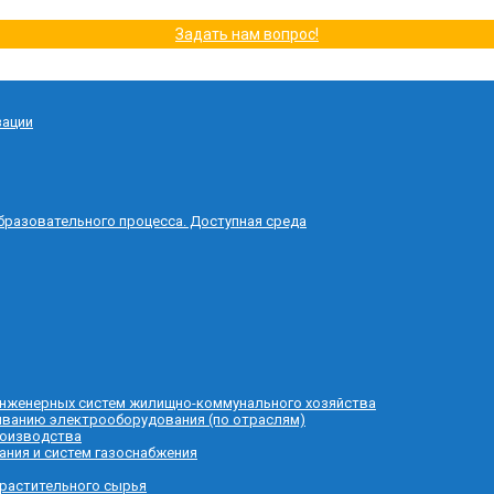
Задать нам вопрос!
зации
бразовательного процесса. Доступная среда
 инженерных систем жилищно-коммунального хозяйства
живанию электрооборудования (по отраслям)
роизводства
ания и систем газоснабжения
 растительного сырья