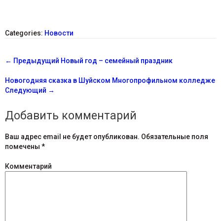
Categories:
Новости
С
←
Предыдущий
Новый год – семейный праздник
о
Новогодняя сказка в Шуйском Многопрофильном колледже
о
Следующий
→
б
Добавить комментарий
щ
Ваш адрес email не будет опубликован.
Обязательные поля
е
помечены
*
н
Комментарий
и
я
н