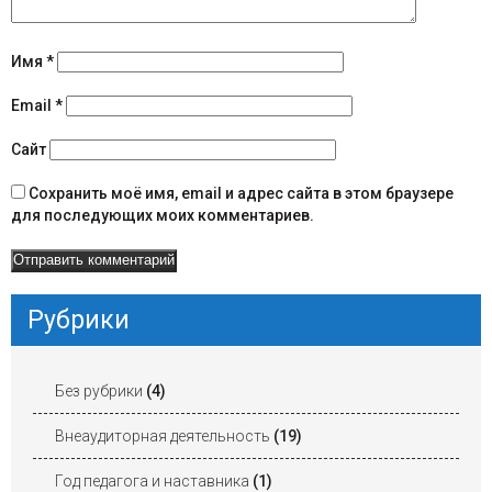
а
в
Имя
*
и
Email
*
г
Сайт
а
Сохранить моё имя, email и адрес сайта в этом браузере
для последующих моих комментариев.
ц
и
и
Рубрики
Без рубрики
(4)
Внеаудиторная деятельность
(19)
Год педагога и наставника
(1)