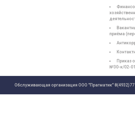
Финансо
хозяйствен
деятельнос
Вакантн
приёма (пе
Антикор
Контакт
Приказ о
№30-к/02-0
Обслуживающая организация ООО "Прагматик"
8(4932)77 