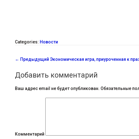
Categories:
Новости
С
←
Предыдущий
Экономическая игра, приуроченная к пр
о
Добавить комментарий
о
б
Ваш адрес email не будет опубликован.
Обязательные по
щ
е
н
и
Комментарий