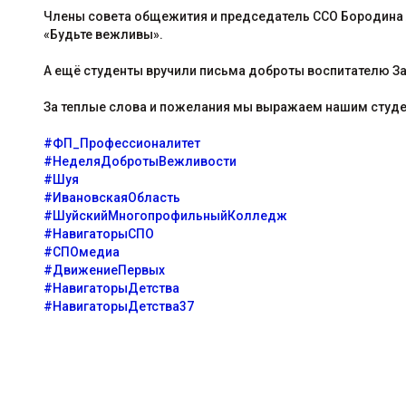
Члены совета общежития и председатель ССО Бородина Л
«Будьте вежливы».
А ещё студенты вручили письма доброты воспитателю З
За теплые слова и пожелания мы выражаем нашим студ
#ФП_Профессионалитет
#НеделяДобротыВежливости
#Шуя
#ИвановскаяОбласть
#ШуйскийМногопрофильныйКолледж
#НавигаторыСПО
#СПОмедиа
#ДвижениеПервых
#НавигаторыДетства
#НавигаторыДетства37