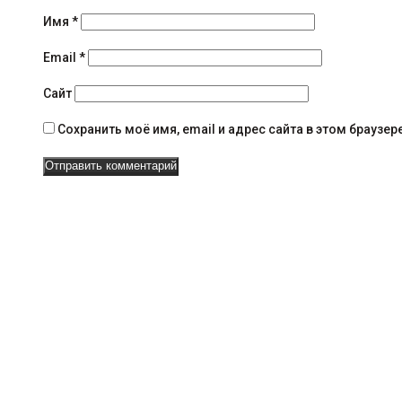
я
Имя
*
н
Email
*
а
Сайт
в
Сохранить моё имя, email и адрес сайта в этом брауз
и
г
а
ц
и
и