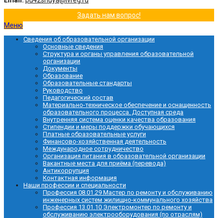
Email:
pu42shuya@ivreg.ru
Задать нам вопрос!
Меню
Сведения об образовательной организации
Основные сведения
Структура и органы управления образовательной
организации
Документы
Образование
Образовательные стандарты
Руководство
Педагогический состав
Материально-техническое обеспечение и оснащенность
образовательного процесса. Доступная среда
Внутренняя система оценки качества образования
Стипендии и меры поддержки обучающихся
Платные образовательные услуги
Финансово-хозяйственная деятельность
Международное сотрудничество
Организация питания в образовательной организации
Вакантные места для приёма (перевода)
Антикоррупция
Контактная информация
Наши профессии и специальности
Профессия 08.01.29 Мастер по ремонту и обслуживанию
инженерных систем жилищно-коммунального хозяйства
Профессия 13.01.10 Электромонтер по ремонту и
обслуживанию электрооборудования (по отраслям)