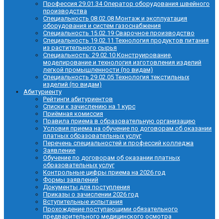
Профессия 29.01.34 Оператор оборудования швейного
производства
Специальность 08.02.08 Монтаж и эксплуатация
оборудования и систем газоснабжения
Специальность 15.02.19 Сварочное производство
Специальность 19.02.11 Технология продуктов питания
из растительного сырья
Специальность: 29.02.10 Конструирование,
моделирование и технология изготовления изделий
легкой промышленности (по видам)
Специальность 29.02.05 Технология текстильных
изделий (по видам)
Абитуриенту
Рейтинги абитуриентов
Списки к зачислению на 1 курс
Приёмная комиссия
Правила приема в образовательную организацию
Условия приема на обучение по договорам об оказании
платных образовательных услуг
Перечень специальностей и профессий колледжа
Заявление
Обучение по договорам об оказании платных
образовательных услуг
Контрольные цифры приема на 2026 год
Формы заявлений
Документы для поступления
Приказы о зачислении 2026 год
Вступительные испытания
Прохождение поступающими обязательного
предварительного медицинского осмотра