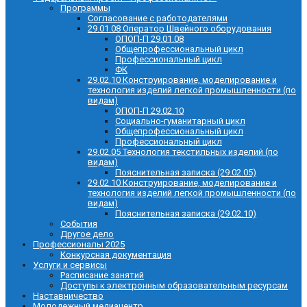
Программы
Согласование с работодателями
29.01.08 Оператор Швейного оборудования
ОПОП-П 29.01.08
Общепрофессиональный цикл
Профессиональный цикл
ФК
29.02.10 Конструирование, моделирование и
технология изделий легкой промышленности (по
видам)
ОПОП-П 29.02.10
Социально-гуманитарный цикл
Общепрофессиональный цикл
Профессиональный цикл
29.02.05 Технология текстильных изделий (по
видам)
Пояснительная записка (29.02.05)
29.02.10 Конструирование, моделирование и
технология изделий легкой промышленности (по
видам)
Пояснительная записка (29.02.10)
События
Другое дело
Профессионалы 2025
Конкурсная документация
Услуги и сервисы
Расписание занятий
Доступы к электронным образовательным ресурсам
Наставничество
Молодежный медиацентр