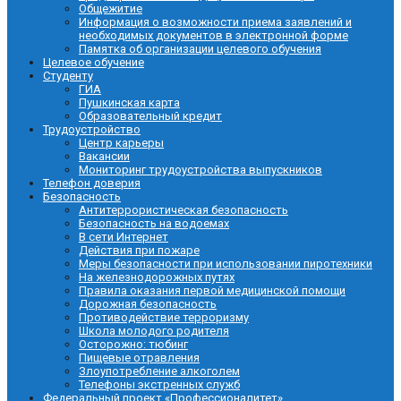
Общежитие
Информация о возможности приема заявлений и
необходимых документов в электронной форме
Памятка об организации целевого обучения
Целевое обучение
Студенту
ГИА
Пушкинская карта
Образовательный кредит
Трудоустройство
Центр карьеры
Вакансии
Мониторинг трудоустройства выпускников
Телефон доверия
Безопасность
Антитеррористическая безопасность
Безопасность на водоемах
В сети Интернет
Действия при пожаре
Меры безопасности при использовании пиротехники
На железнодорожных путях
Правила оказания первой медицинской помощи
Дорожная безопасность
Противодействие терроризму
Школа молодого родителя
Осторожно: тюбинг
Пищевые отравления
Злоупотребление алкоголем
Телефоны экстренных служб
Федеральный проект «Профессионалитет»