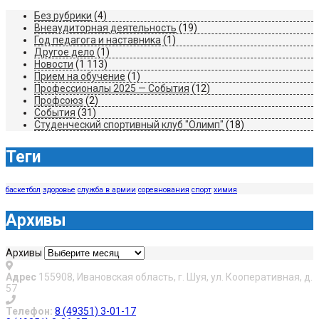
Без рубрики
(4)
Внеаудиторная деятельность
(19)
Год педагога и наставника
(1)
Другое дело
(1)
Новости
(1 113)
Прием на обучение
(1)
Профессионалы 2025 — События
(12)
Профсоюз
(2)
События
(31)
Студенческий спортивный клуб "Олимп"
(18)
Теги
баскетбол
здоровье
служба в армии
соревнования
спорт
химия
Архивы
Архивы
Адрес
155908, Ивановская область, г. Шуя, ул. Кооперативная, д.
57
Телефон:
8 (49351) 3-01-17