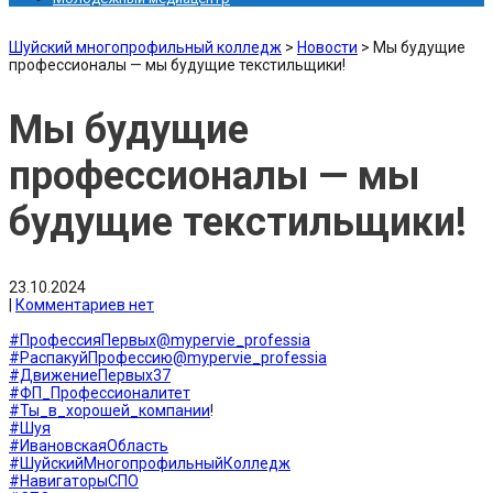
Шуйский многопрофильный колледж
>
Новости
>
Мы будущие
профессионалы — мы будущие текстильщики!
Мы будущие
профессионалы — мы
будущие текстильщики!
23.10.2024
|
Комментариев нет
#ПрофессияПервых@mypervie_professia
#РаспакуйПрофессию@mypervie_professia
#ДвижениеПервых37
#ФП_Профессионалитет
#Ты_в_хорошей_компании
!
#Шуя
#ИвановскаяОбласть
#ШуйскийМногопрофильныйКолледж
#НавигаторыСПО