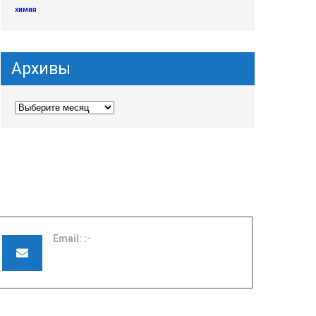
химия
Архивы
Email:
pu42shuya@ivreg.ru