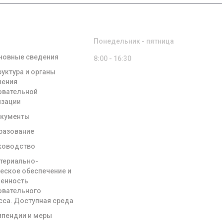
ЕНИЯ ОБ
РЕЖИМ РАБОТЫ
ЗОВАТЕЛЬНОЙ
НИЗАЦИИ
Понедельник - пятница
новные сведения
8:00 - 16:30
руктура и органы
ления
овательной
изации
кументы
разование
ководство
териально-
ческое обеспечение и
енность
овательного
сса. Доступная среда
ипендии и меры