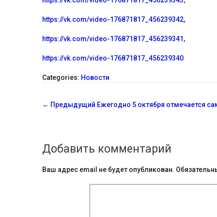
https://vk.com/video-176871817_456239343
,
https://vk.com/video-176871817_456239342
,
https://vk.com/video-176871817_456239341
,
https://vk.com/video-176871817_456239340
Categories:
Новости
С
←
Предыдущий
Ежегодно 5 октября отмечается са
о
о
Добавить комментарий
б
щ
Ваш адрес email не будет опубликован.
Обязательн
е
н