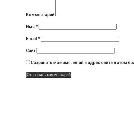
и
я
Комментарий
н
Имя
*
а
Email
*
в
Сайт
и
Сохранить моё имя, email и адрес сайта в этом 
г
а
ц
и
и