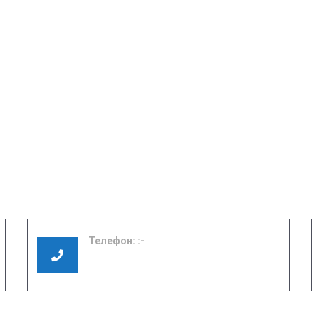
Телефон:
8 (49351) 3-01-17
8 (49351) 3-06-37