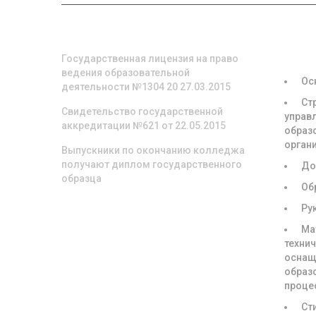
О НАС
СВЕД
ОБРА
ОРГА
Государственная лицензия на право
ведения образовательной
Ос
деятельности №1304 20 27.03.2015
Ст
Свидетельство государственной
управ
аккредитации №621 от 22.05.2015
образ
орган
Выпускники по окончанию колледжа
получают диплом государственного
До
образца
Об
Ру
Ма
техни
оснащ
образ
проце
Ст