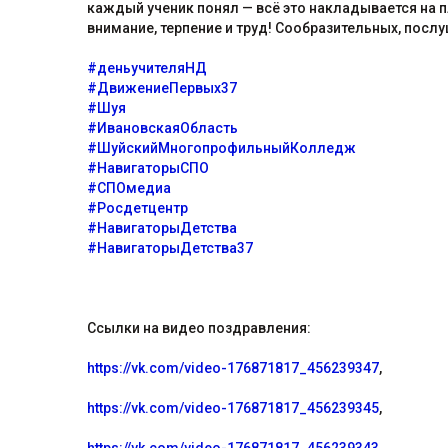
каждый ученик понял — всё это накладывается на п
внимание, терпение и труд! Сообразительных, посл
#деньучителяНД
#ДвижениеПервых37
#Шуя
#ИвановскаяОбласть
#ШуйскийМногопрофильныйКолледж
#НавигаторыСПО
#СПОмедиа
#Росдетцентр
#НавигаторыДетства
#НавигаторыДетства37
Ссылки на видео поздравления:
https://vk.com/video-176871817_456239347
,
https://vk.com/video-176871817_456239345
,