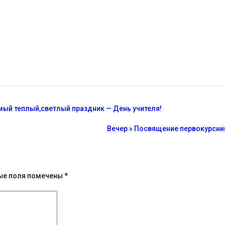
мый теплый,светлый праздник — День учителя!
Вечер » Посвящение первокурсн
ые поля помечены
*