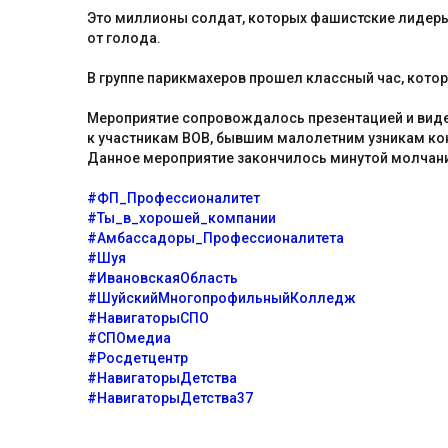
Это миллионы солдат, которых фашистские лидеры 
от голода.
В группе парикмахеров прошел классный час, кото
Мероприятие сопровождалось презентацией и виде
к участникам ВОВ, бывшим малолетним узникам кон
Данное мероприятие закончилось минутой молчани
#ФП_Профессионалитет
#Ты_в_хорошей_компании
#Амбассадоры_Профессионалитета
#Шуя
#ИвановскаяОбласть
#ШуйскийМногопрофильныйКолледж
#НавигаторыСПО
#СПОмедиа
#Росдетцентр
#НавигаторыДетства
#НавигаторыДетства37