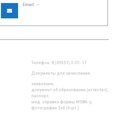
Email:
pu42shuya@ivreg.ru
ПРИЕМНАЯ КОМИССИЯ
Телефон: 8 (49351) 3-01-17
Документы для зачисления:
заявление;
документ об образовании (аттестат);
паспорт;
мед. справка формы №086-у;
фотографии 3х4 (4 шт.)