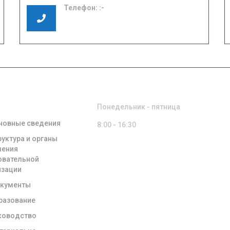
Телефон:
8 (49351) 3-01-17
8 (49351) 3-06-37
ЕНИЯ ОБ
РЕЖИМ РАБОТЫ
ЗОВАТЕЛЬНОЙ
НИЗАЦИИ
Понедельник - пятница
новные сведения
8:00 - 16:30
руктура и органы
ления
овательной
изации
кументы
разование
ководство