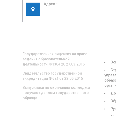
Адрес
155908, Ивановская область, г. Шуя, ул.
Кооперативная, д. 57
О НАС
СВЕД
ОБРА
ОРГА
Государственная лицензия на право
ведения образовательной
Ос
деятельности №1304 20 27.03.2015
Ст
Свидетельство государственной
управ
аккредитации №621 от 22.05.2015
образ
орган
Выпускники по окончанию колледжа
получают диплом государственного
До
образца
Об
Ру