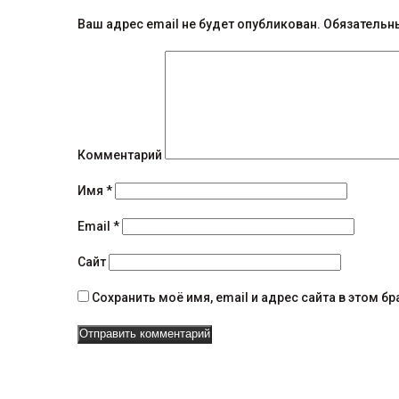
о
б
Ваш адрес email не будет опубликован.
Обязательн
щ
е
н
и
Комментарий
я
Имя
*
н
Email
*
а
Сайт
в
Сохранить моё имя, email и адрес сайта в этом 
и
г
а