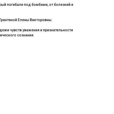
ый погибали под бомбами, от болезней и
Трантиной Елены Викторовны.
дежи чувств уважения и признательности
ического сознания.