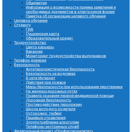
Общежитие
Информация о возможности приема заявлений и
необходимых документов в электронной форме
Памятка об организации целевого обучения
Целевое обучение
Студенту
ГИА
Пушкинская карта
Образовательный кредит
Трудоустройство
Центр карьеры
Вакансии
Мониторинг трудоустройства выпускников
Телефон доверия
Безопасность
Антитеррористическая безопасность
Безопасность на водоемах
В сети Интернет
Действия при пожаре
Меры безопасности при использовании пиротехники
На железнодорожных путях
Правила оказания первой медицинской помощи
Дорожная безопасность
Противодействие терроризму
Школа молодого родителя
Осторожно: тюбинг
Пищевые отравления
Злоупотребление алкоголем
Телефоны экстренных служб
Федеральный проект «Профессионалитет»