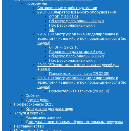
Программы
Согласование с работодателями
29.01.08 Оператор Швейного оборудования
ОПОП-П 29.01.08
Общепрофессиональный цикл
Профессиональный цикл
ФК
29.02.10 Конструирование, моделирование и
технология изделий легкой промышленности (по
видам)
ОПОП-П 29.02.10
Социально-гуманитарный цикл
Общепрофессиональный цикл
Профессиональный цикл
29.02.05 Технология текстильных изделий (по
видам)
Пояснительная записка (29.02.05)
29.02.10 Конструирование, моделирование и
технология изделий легкой промышленности (по
видам)
Пояснительная записка (29.02.10)
События
Другое дело
Профессионалы 2025
Конкурсная документация
Услуги и сервисы
Расписание занятий
Доступы к электронным образовательным ресурсам
Наставничество
Молодежный медиацентр