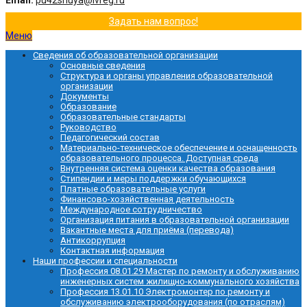
Email:
pu42shuya@ivreg.ru
Задать нам вопрос!
Меню
Сведения об образовательной организации
Основные сведения
Структура и органы управления образовательной
организации
Документы
Образование
Образовательные стандарты
Руководство
Педагогический состав
Материально-техническое обеспечение и оснащенность
образовательного процесса. Доступная среда
Внутренняя система оценки качества образования
Стипендии и меры поддержки обучающихся
Платные образовательные услуги
Финансово-хозяйственная деятельность
Международное сотрудничество
Организация питания в образовательной организации
Вакантные места для приёма (перевода)
Антикоррупция
Контактная информация
Наши профессии и специальности
Профессия 08.01.29 Мастер по ремонту и обслуживанию
инженерных систем жилищно-коммунального хозяйства
Профессия 13.01.10 Электромонтер по ремонту и
обслуживанию электрооборудования (по отраслям)