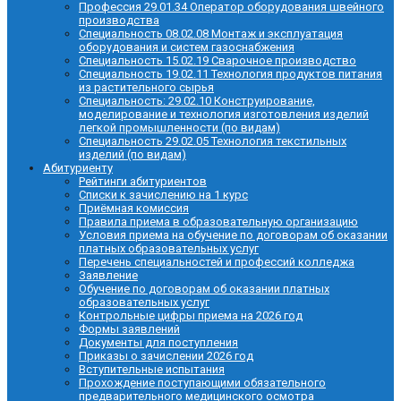
Профессия 29.01.34 Оператор оборудования швейного
производства
Специальность 08.02.08 Монтаж и эксплуатация
оборудования и систем газоснабжения
Специальность 15.02.19 Сварочное производство
Специальность 19.02.11 Технология продуктов питания
из растительного сырья
Специальность: 29.02.10 Конструирование,
моделирование и технология изготовления изделий
легкой промышленности (по видам)
Специальность 29.02.05 Технология текстильных
изделий (по видам)
Абитуриенту
Рейтинги абитуриентов
Списки к зачислению на 1 курс
Приёмная комиссия
Правила приема в образовательную организацию
Условия приема на обучение по договорам об оказании
платных образовательных услуг
Перечень специальностей и профессий колледжа
Заявление
Обучение по договорам об оказании платных
образовательных услуг
Контрольные цифры приема на 2026 год
Формы заявлений
Документы для поступления
Приказы о зачислении 2026 год
Вступительные испытания
Прохождение поступающими обязательного
предварительного медицинского осмотра