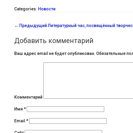
Categories:
Новости
С
←
Предыдущий
Литературный час, посвящённый творче
о
Добавить комментарий
о
б
Ваш адрес email не будет опубликован.
Обязательные по
щ
е
н
и
Комментарий
я
Имя
*
н
Email
*
а
Сайт