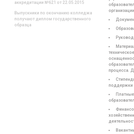
аккредитации №621 от 22.05.2015
образовате
организаци
Выпускники по окончанию колледжа
получают диплом государственного
Докуме
образца
Образов
Руковод
Материа
техническое
оснащенно
образовате
процесса. 
Стипенд
поддержки
Платны
образовате
Финансо
хозяйствен
деятельнос
Вакантн