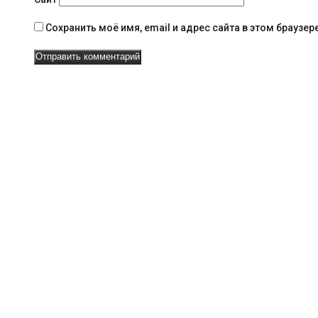
в
Сохранить моё имя, email и адрес сайта в этом брауз
и
г
а
ц
и
и