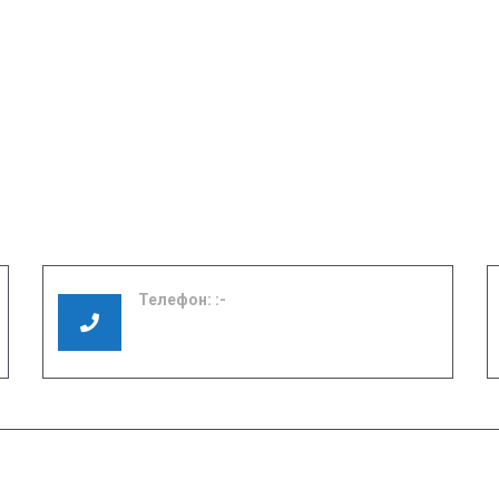
Телефон:
8 (49351) 3-01-17
8 (49351) 3-06-37
ЕНИЯ ОБ
РЕЖИМ РАБОТЫ
ЗОВАТЕЛЬНОЙ