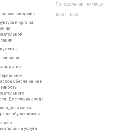
НИЗАЦИИ
Понедельник - пятница
новные сведения
8:00 - 16:30
руктура и органы
ления
овательной
изации
кументы
разование
ководство
териально-
ческое обеспечение и
енность
овательного
сса. Доступная среда
ипендии и меры
ржки обучающихся
атные
овательные услуги