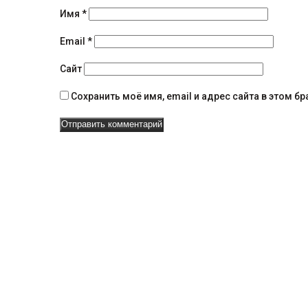
н
Имя
*
а
Email
*
в
Сайт
и
Сохранить моё имя, email и адрес сайта в этом 
г
а
ц
и
и