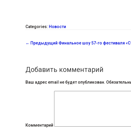
Categories:
Новости
С
←
Предыдущий
Финальное шоу 57-го фестиваля «С
о
о
Добавить комментарий
б
щ
Ваш адрес email не будет опубликован.
Обязательн
е
н
и
я
Комментарий