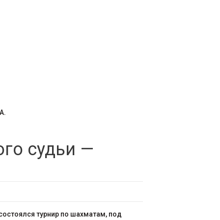
А.
ого судьи —
остоялся турнир по шахматам, под