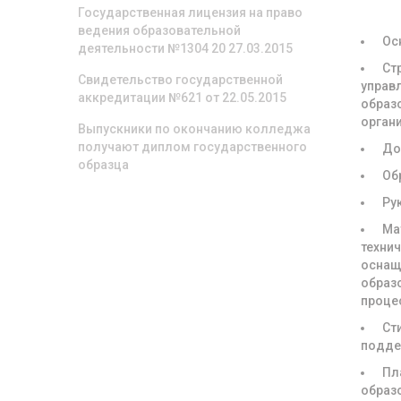
ОРГА
Государственная лицензия на право
ведения образовательной
Ос
деятельности №1304 20 27.03.2015
Ст
Свидетельство государственной
управ
аккредитации №621 от 22.05.2015
образ
орган
Выпускники по окончанию колледжа
получают диплом государственного
До
образца
Об
Ру
Ма
техни
оснащ
образ
проце
Ст
подде
Пл
образ