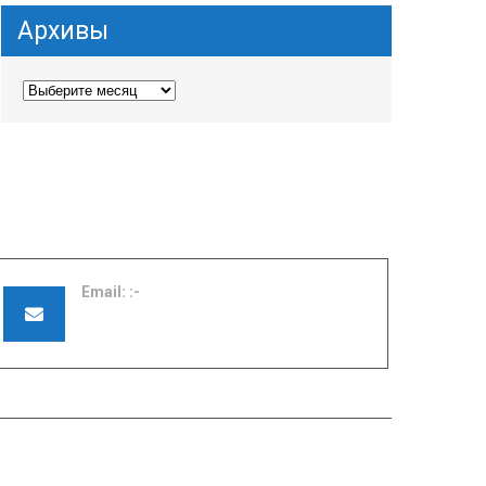
Архивы
Email:
pu42shuya@ivreg.ru
ПРИЕМНАЯ КОМИССИЯ