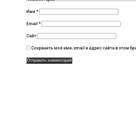
и
я
Имя
*
н
Email
*
а
Сайт
в
Сохранить моё имя, email и адрес сайта в этом 
и
г
а
ц
и
и