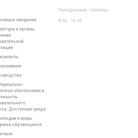
ЗОВАТЕЛЬНОЙ
НИЗАЦИИ
Понедельник - пятница
новные сведения
8:00 - 16:30
руктура и органы
ления
овательной
изации
кументы
разование
ководство
териально-
ческое обеспечение и
енность
овательного
сса. Доступная среда
ипендии и меры
ржки обучающихся
атные