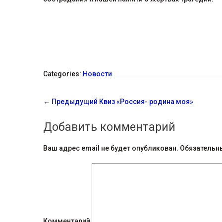
Categories:
Новости
С
←
Предыдущий
Квиз «Россия- родина моя»
о
Добавить комментарий
о
б
Ваш адрес email не будет опубликован.
Обязательн
щ
е
н
Комментарий