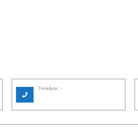
Телефон:
8 (49351) 3-01-17
8 (49351) 3-06-37
ЕНИЯ ОБ
РЕЖИМ РАБОТЫ