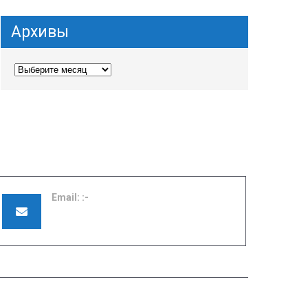
Архивы
Email:
pu42shuya@ivreg.ru
ПРИЕМНАЯ КОМИССИЯ