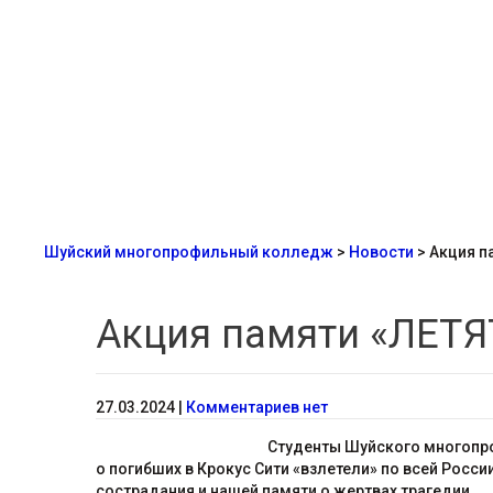
Шуйский многопрофильный колледж
>
Новости
>
Акция п
Акция памяти «ЛЕТ
27.03.2024
|
Комментариев нет
Студенты Шуйского многопро
о погибших в Крокус Сити «взлетели» по всей Рос
сострадания и нашей памяти о жертвах трагедии.