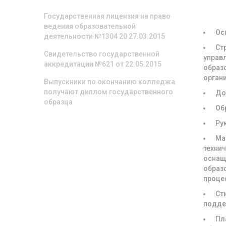
ОБРА
ОРГА
Государственная лицензия на право
ведения образовательной
Ос
деятельности №1304 20 27.03.2015
Ст
Свидетельство государственной
управ
аккредитации №621 от 22.05.2015
образ
орган
Выпускники по окончанию колледжа
получают диплом государственного
До
образца
Об
Ру
Ма
техни
оснащ
образ
проце
Ст
подде
Пл