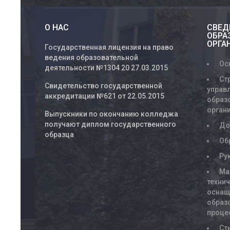
О НАС
СВЕД
ОБРА
ОРГА
Государственная лицензия на право
ведения образовательной
Ос
деятельности №1304 20 27.03.2015
Ст
Свидетельство государственной
управ
аккредитации №621 от 22.05.2015
образ
орган
Выпускники по окончанию колледжа
получают диплом государственного
До
образца
Об
Ру
Ма
техни
оснащ
образ
проце
Ст