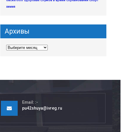
баскетбол
здоровье
служба в армии
соревнования
спорт
химия
Архивы
Email:
pu42shuya@ivreg.ru