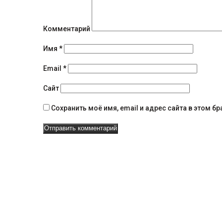
и
я
Комментарий
н
Имя
*
а
Email
*
в
Сайт
и
Сохранить моё имя, email и адрес сайта в этом 
г
а
ц
и
и