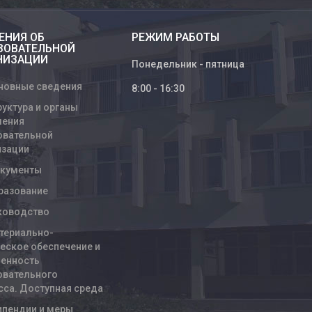
ЕНИЯ ОБ
РЕЖИМ РАБОТЫ
ЗОВАТЕЛЬНОЙ
НИЗАЦИИ
Понедельник - пятница
новные сведения
8:00 - 16:30
руктура и органы
ления
овательной
изации
кументы
разование
ководство
териально-
ческое обеспечение и
енность
овательного
сса. Доступная среда
ипендии и меры