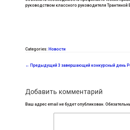
руководством классного руководителя Трантиной Е
Categories:
Новости
С
←
Предыдущий
3 завершающий конкурсный день Р
о
о
Добавить комментарий
б
щ
Ваш адрес email не будет опубликован.
Обязательн
е
н