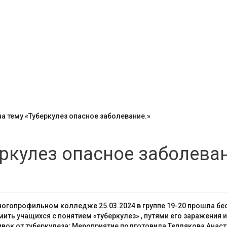
на тему «Туберкулез опасное заболевание.»
еркулез опасное заболева
огопрофильном колледже 25.03.2024 в группе 19-20 прошла бес
ить учащихся с понятием «туберкулез» , путями его заражения
ок от туберкулеза; Мероприятие подготовила Теплякова Анаста