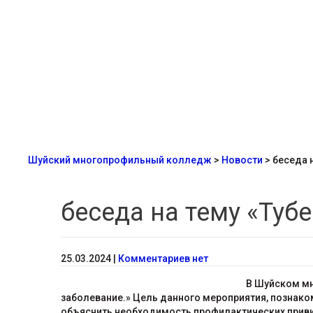
Шуйский многопрофильный колледж
>
Новости
>
беседа 
беседа на тему «Туб
25.03.2024
|
Комментариев нет
В Шуйском мн
заболевание.» Цель данного мероприятия, познаком
объяснить необходимость профилактических привив