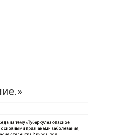
ние.»
еда на тему «Туберкулез опасное
 и основными признаками заболевания;
сия студентка 2 курса, под