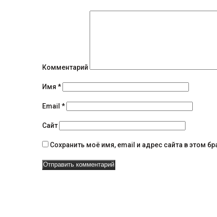
щ
е
н
и
я
Комментарий
н
Имя
*
а
Email
*
в
Сайт
и
Сохранить моё имя, email и адрес сайта в этом 
г
а
ц
и