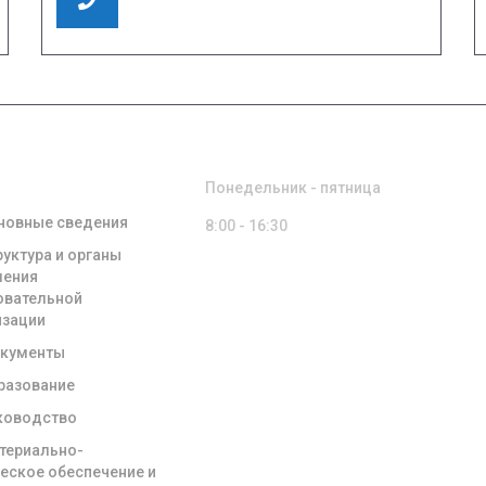
8 (49351) 3-01-17
8 (49351) 3-06-37
ЕНИЯ ОБ
РЕЖИМ РАБОТЫ
ЗОВАТЕЛЬНОЙ
НИЗАЦИИ
Понедельник - пятница
новные сведения
8:00 - 16:30
руктура и органы
ления
овательной
изации
кументы
разование
ководство
териально-
ческое обеспечение и