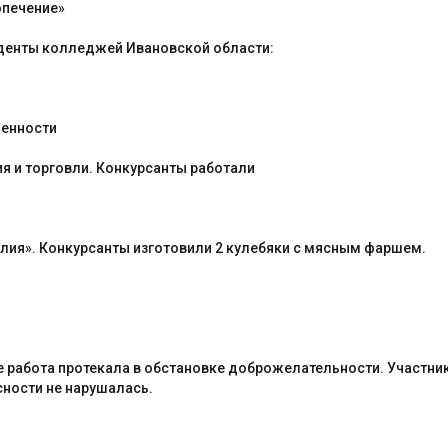
опечение»
туденты колледжей Ивановской области:
енности
 и торговли. Конкурсанты работали
ия». Конкурсанты изготовили 2 кулебяки с мясным фаршем.
е работа протекала в обстановке доброжелательности. Участни
сности не нарушалась.