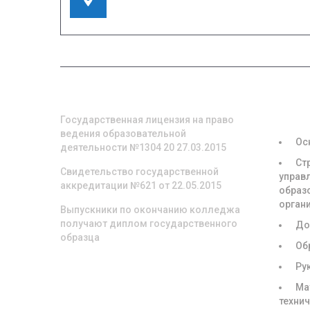
155908, Ивановская область, г. Шуя, ул.
Кооперативная, д. 57
О НАС
СВЕД
ОБРА
ОРГА
Государственная лицензия на право
ведения образовательной
Ос
деятельности №1304 20 27.03.2015
Ст
Свидетельство государственной
управ
аккредитации №621 от 22.05.2015
образ
орган
Выпускники по окончанию колледжа
получают диплом государственного
До
образца
Об
Ру
Ма
техни