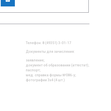
pu42shuya@ivreg.ru
ПРИЕМНАЯ КОМИССИЯ
Телефон: 8 (49351) 3-01-17
Документы для зачисления:
заявление;
документ об образовании (аттестат);
паспорт;
мед. справка формы №086-у;
фотографии 3х4 (4 шт.)