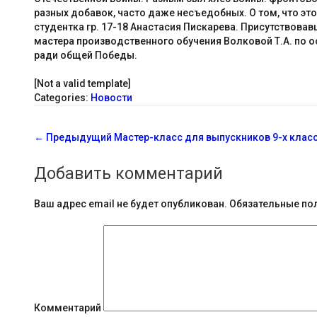
разных добавок, часто даже несъедобных. О том, что эт
студентка гр. 17-18 Анастасия Пискарева. Присутствов
мастера производственного обучения Волковой Т.А. по о
ради общей Победы.
[Not a valid template]
Categories:
Новости
С
←
Предыдущий
Мастер-класс для выпускников 9-х клас
о
Добавить комментарий
о
б
Ваш адрес email не будет опубликован.
Обязательные по
щ
е
н
и
Комментарий