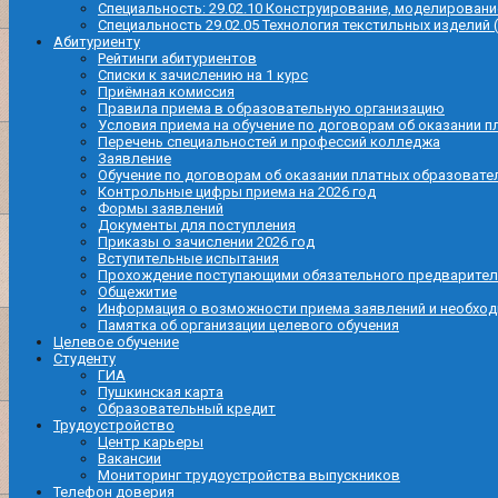
Специальность: 29.02.10 Конструирование, моделировани
Специальность 29.02.05 Технология текстильных изделий 
Абитуриенту
Рейтинги абитуриентов
Списки к зачислению на 1 курс
Приёмная комиссия
Правила приема в образовательную организацию
Условия приема на обучение по договорам об оказании п
Перечень специальностей и профессий колледжа
Заявление
Обучение по договорам об оказании платных образовате
Контрольные цифры приема на 2026 год
Формы заявлений
Документы для поступления
Приказы о зачислении 2026 год
Вступительные испытания
Прохождение поступающими обязательного предварител
Общежитие
Информация о возможности приема заявлений и необхо
Памятка об организации целевого обучения
Целевое обучение
Студенту
ГИА
Пушкинская карта
Образовательный кредит
Трудоустройство
Центр карьеры
Вакансии
Мониторинг трудоустройства выпускников
Телефон доверия