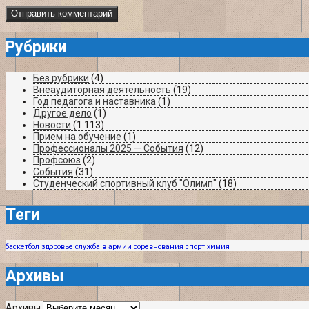
Рубрики
Без рубрики
(4)
Внеаудиторная деятельность
(19)
Год педагога и наставника
(1)
Другое дело
(1)
Новости
(1 113)
Прием на обучение
(1)
Профессионалы 2025 — События
(12)
Профсоюз
(2)
События
(31)
Студенческий спортивный клуб "Олимп"
(18)
Теги
баскетбол
здоровье
служба в армии
соревнования
спорт
химия
Архивы
Архивы