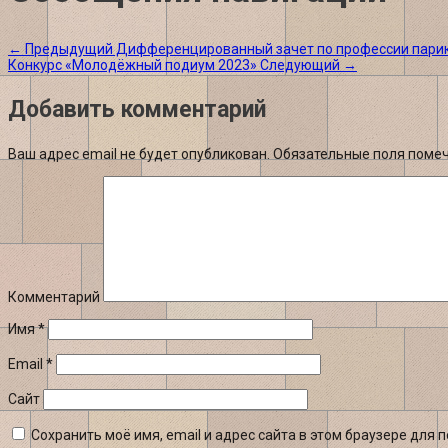
←
Предыдущий
Дифференцированный зачет по профессии пари
Конкурс «Молодёжный подиум 2023»
Следующий
→
Добавить комментарий
Ваш адрес email не будет опубликован.
Обязательные поля поме
Комментарий
Имя
*
Email
*
Сайт
Сохранить моё имя, email и адрес сайта в этом браузере дл