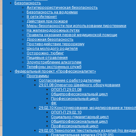
Безопасность
Антитеррористическая безопасность
Безопасность на водоемах
В сети Интернет
Действия при пожаре
Меры безопасности при использовании пиротехники
На железнодорожных путях
Правила оказания первой медицинской помощи
Дорожная безопасность
Противодействие терроризму
Школа молодого родителя
Осторожно: тюбинг
Пищевые отравления
Злоупотребление алкоголем
Телефоны экстренных служб
Федеральный проект «Профессионалитет»
Программы
Согласование с работодателями
29.01.08 Оператор Швейного оборудования
ОПОП-П 29.01.08
Общепрофессиональный цикл
Профессиональный цикл
ФК
29.02.10 Конструирование, моделирование и техно
ОПОП-П 29.02.10
Социально-гуманитарный цикл
Общепрофессиональный цикл
Профессиональный цикл
29.02.05 Технология текстильных изделий (по видам
Пояснительная записка (29.02.05)