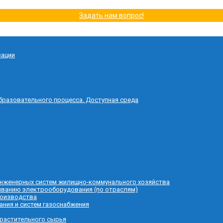
Задать нам вопрос!
зации
бразовательного процесса. Доступная среда
 инженерных систем жилищно-коммунального хозяйства
живанию электрооборудования (по отраслям)
роизводства
ания и систем газоснабжения
 растительного сырья