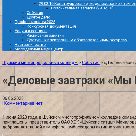
29.02.10 Конструирование, моделирование и техно
Пояснительная записка (29.02.10)
События
Другое дело
Профессионалы 2025
Конкурсная документация
Услуги и сервисы
Расписание занятий
Доступы к электронным образовательным ресурсам
Наставничество
Молодежный медиацентр
Шуйский многопрофильный колледж
>
События
>
«Деловые завт
«Деловые завтраки «Мы
06.06.2023
|
Комментариев нет
1 июня 2023 года, в Шуйском многопрофильном колледже коман
приглашены: представитель ОАО ХБК «Шуйские ситцы» Мочалова
доброжелательной атмосфере, амбассадоры активно участвовали