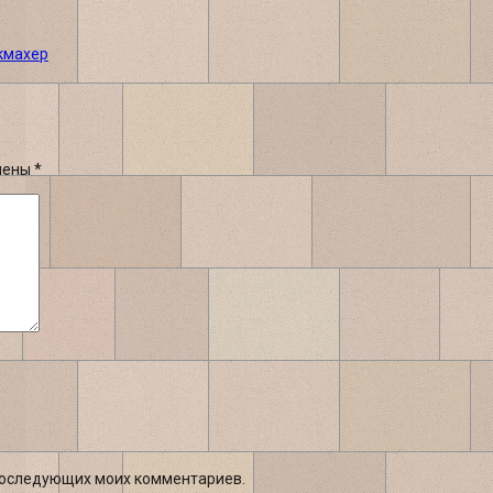
кмахер
чены
*
я последующих моих комментариев.