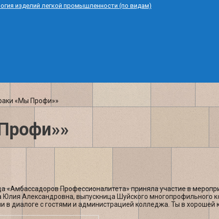
логия изделий легкой промышленности (по видам)
раки «Мы Профи»»
 Профи»»
да «Амбассадоров Профессионалитета» приняла участие в меропр
 Юлия Александровна, выпускница Шуйского многопрофильного ко
 в диалоге с гостями и администрацией колледжа. Ты в хорошей 