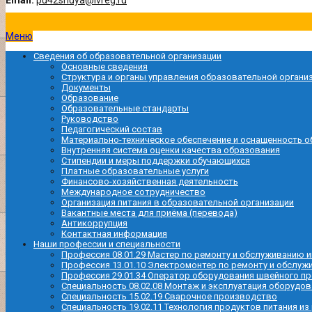
Email:
pu42shuya@ivreg.ru
Меню
Сведения об образовательной организации
Основные сведения
Структура и органы управления образовательной органи
Документы
Образование
Образовательные стандарты
Руководство
Педагогический состав
Материально-техническое обеспечение и оснащенность о
Внутренняя система оценки качества образования
Стипендии и меры поддержки обучающихся
Платные образовательные услуги
Финансово-хозяйственная деятельность
Международное сотрудничество
Организация питания в образовательной организации
Вакантные места для приёма (перевода)
Антикоррупция
Контактная информация
Наши профессии и специальности
Профессия 08.01.29 Мастер по ремонту и обслуживанию
Профессия 13.01.10 Электромонтер по ремонту и обслу
Профессия 29.01.34 Оператор оборудования швейного п
Специальность 08.02.08 Монтаж и эксплуатация оборудов
Специальность 15.02.19 Сварочное производство
Специальность 19.02.11 Технология продуктов питания из