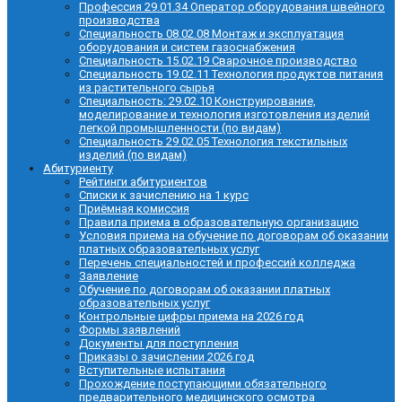
Профессия 29.01.34 Оператор оборудования швейного
производства
Специальность 08.02.08 Монтаж и эксплуатация
оборудования и систем газоснабжения
Специальность 15.02.19 Сварочное производство
Специальность 19.02.11 Технология продуктов питания
из растительного сырья
Специальность: 29.02.10 Конструирование,
моделирование и технология изготовления изделий
легкой промышленности (по видам)
Специальность 29.02.05 Технология текстильных
изделий (по видам)
Абитуриенту
Рейтинги абитуриентов
Списки к зачислению на 1 курс
Приёмная комиссия
Правила приема в образовательную организацию
Условия приема на обучение по договорам об оказании
платных образовательных услуг
Перечень специальностей и профессий колледжа
Заявление
Обучение по договорам об оказании платных
образовательных услуг
Контрольные цифры приема на 2026 год
Формы заявлений
Документы для поступления
Приказы о зачислении 2026 год
Вступительные испытания
Прохождение поступающими обязательного
предварительного медицинского осмотра