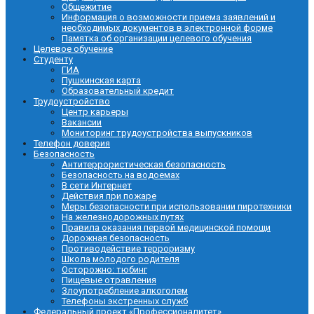
Общежитие
Информация о возможности приема заявлений и
необходимых документов в электронной форме
Памятка об организации целевого обучения
Целевое обучение
Студенту
ГИА
Пушкинская карта
Образовательный кредит
Трудоустройство
Центр карьеры
Вакансии
Мониторинг трудоустройства выпускников
Телефон доверия
Безопасность
Антитеррористическая безопасность
Безопасность на водоемах
В сети Интернет
Действия при пожаре
Меры безопасности при использовании пиротехники
На железнодорожных путях
Правила оказания первой медицинской помощи
Дорожная безопасность
Противодействие терроризму
Школа молодого родителя
Осторожно: тюбинг
Пищевые отравления
Злоупотребление алкоголем
Телефоны экстренных служб
Федеральный проект «Профессионалитет»