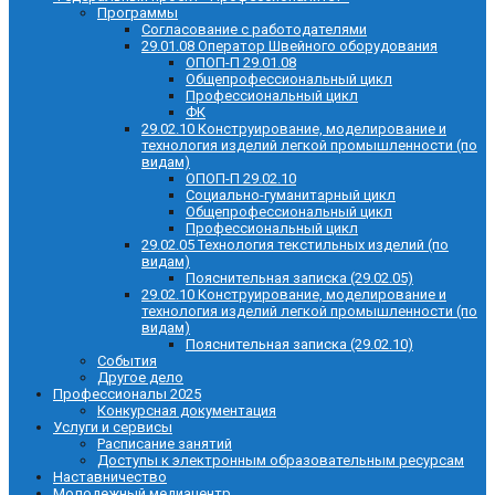
Программы
Согласование с работодателями
29.01.08 Оператор Швейного оборудования
ОПОП-П 29.01.08
Общепрофессиональный цикл
Профессиональный цикл
ФК
29.02.10 Конструирование, моделирование и
технология изделий легкой промышленности (по
видам)
ОПОП-П 29.02.10
Социально-гуманитарный цикл
Общепрофессиональный цикл
Профессиональный цикл
29.02.05 Технология текстильных изделий (по
видам)
Пояснительная записка (29.02.05)
29.02.10 Конструирование, моделирование и
технология изделий легкой промышленности (по
видам)
Пояснительная записка (29.02.10)
События
Другое дело
Профессионалы 2025
Конкурсная документация
Услуги и сервисы
Расписание занятий
Доступы к электронным образовательным ресурсам
Наставничество
Молодежный медиацентр