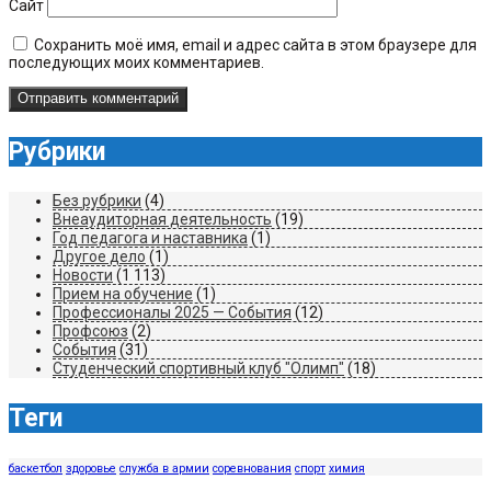
Сайт
Сохранить моё имя, email и адрес сайта в этом браузере для
последующих моих комментариев.
Рубрики
Без рубрики
(4)
Внеаудиторная деятельность
(19)
Год педагога и наставника
(1)
Другое дело
(1)
Новости
(1 113)
Прием на обучение
(1)
Профессионалы 2025 — События
(12)
Профсоюз
(2)
События
(31)
Студенческий спортивный клуб "Олимп"
(18)
Теги
баскетбол
здоровье
служба в армии
соревнования
спорт
химия