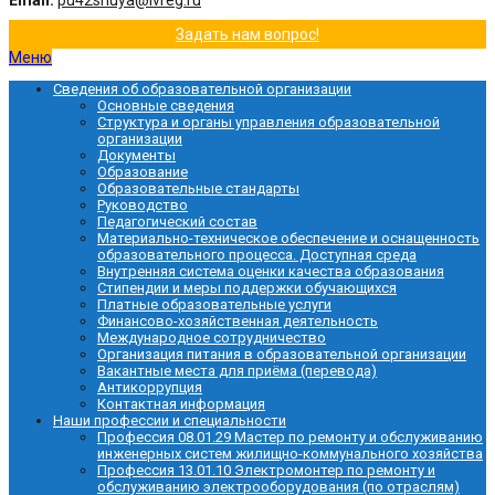
Email:
pu42shuya@ivreg.ru
Задать нам вопрос!
Меню
Сведения об образовательной организации
Основные сведения
Структура и органы управления образовательной
организации
Документы
Образование
Образовательные стандарты
Руководство
Педагогический состав
Материально-техническое обеспечение и оснащенность
образовательного процесса. Доступная среда
Внутренняя система оценки качества образования
Стипендии и меры поддержки обучающихся
Платные образовательные услуги
Финансово-хозяйственная деятельность
Международное сотрудничество
Организация питания в образовательной организации
Вакантные места для приёма (перевода)
Антикоррупция
Контактная информация
Наши профессии и специальности
Профессия 08.01.29 Мастер по ремонту и обслуживанию
инженерных систем жилищно-коммунального хозяйства
Профессия 13.01.10 Электромонтер по ремонту и
обслуживанию электрооборудования (по отраслям)