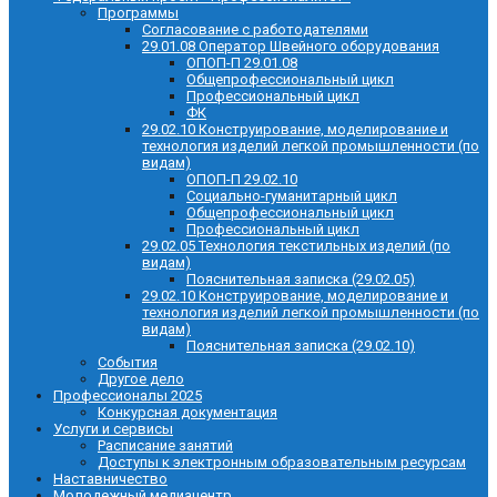
Программы
Согласование с работодателями
29.01.08 Оператор Швейного оборудования
ОПОП-П 29.01.08
Общепрофессиональный цикл
Профессиональный цикл
ФК
29.02.10 Конструирование, моделирование и
технология изделий легкой промышленности (по
видам)
ОПОП-П 29.02.10
Социально-гуманитарный цикл
Общепрофессиональный цикл
Профессиональный цикл
29.02.05 Технология текстильных изделий (по
видам)
Пояснительная записка (29.02.05)
29.02.10 Конструирование, моделирование и
технология изделий легкой промышленности (по
видам)
Пояснительная записка (29.02.10)
События
Другое дело
Профессионалы 2025
Конкурсная документация
Услуги и сервисы
Расписание занятий
Доступы к электронным образовательным ресурсам
Наставничество
Молодежный медиацентр