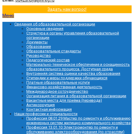
Email:
pu42shuya@ivreg.ru
Задать нам вопрос!
Меню
Сведения об образовательной организации
Основные сведения
Структура и органы управления образовательной
организации
Документы
Образование
Образовательные стандарты
Руководство
Педагогический состав
Материально-техническое обеспечение и оснащенность
образовательного процесса. Доступная среда
Внутренняя система оценки качества образования
Стипендии и меры поддержки обучающихся
Платные образовательные услуги
Финансово-хозяйственная деятельность
Международное сотрудничество
Организация питания в образовательной организации
Вакантные места для приёма (перевода)
Антикоррупция
Контактная информация
Наши профессии и специальности
Профессия 08.01.29 Мастер по ремонту и обслуживанию
инженерных систем жилищно-коммунального хозяйства
Профессия 13.01.10 Электромонтер по ремонту и
обслуживанию электрооборудования (по отраслям)