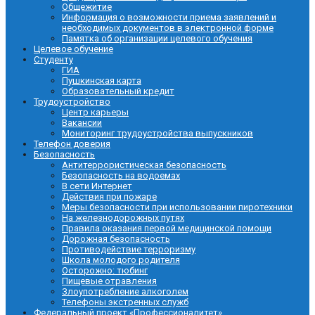
Общежитие
Информация о возможности приема заявлений и
необходимых документов в электронной форме
Памятка об организации целевого обучения
Целевое обучение
Студенту
ГИА
Пушкинская карта
Образовательный кредит
Трудоустройство
Центр карьеры
Вакансии
Мониторинг трудоустройства выпускников
Телефон доверия
Безопасность
Антитеррористическая безопасность
Безопасность на водоемах
В сети Интернет
Действия при пожаре
Меры безопасности при использовании пиротехники
На железнодорожных путях
Правила оказания первой медицинской помощи
Дорожная безопасность
Противодействие терроризму
Школа молодого родителя
Осторожно: тюбинг
Пищевые отравления
Злоупотребление алкоголем
Телефоны экстренных служб
Федеральный проект «Профессионалитет»