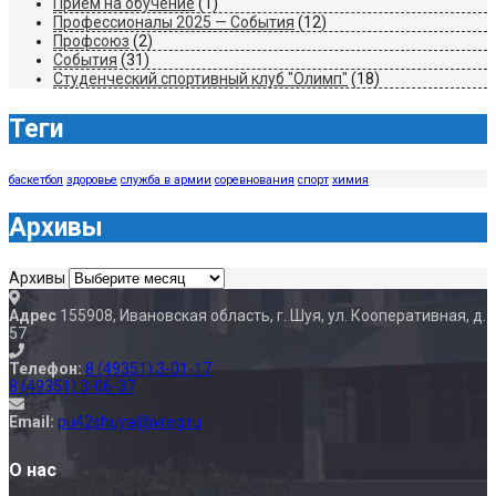
Прием на обучение
(1)
Профессионалы 2025 — События
(12)
Профсоюз
(2)
События
(31)
Студенческий спортивный клуб "Олимп"
(18)
Теги
баскетбол
здоровье
служба в армии
соревнования
спорт
химия
Архивы
Архивы
Адрес
155908, Ивановская область, г. Шуя, ул. Кооперативная, д.
57
Телефон:
8 (49351) 3-01-17
8 (49351) 3-06-37
Email:
pu42shuya@ivreg.ru
О нас