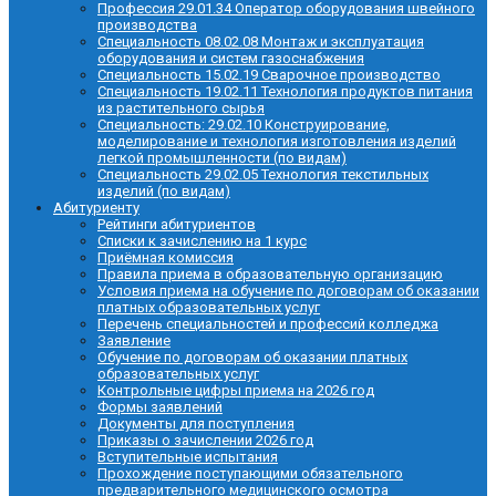
Профессия 29.01.34 Оператор оборудования швейного
производства
Специальность 08.02.08 Монтаж и эксплуатация
оборудования и систем газоснабжения
Специальность 15.02.19 Сварочное производство
Специальность 19.02.11 Технология продуктов питания
из растительного сырья
Специальность: 29.02.10 Конструирование,
моделирование и технология изготовления изделий
легкой промышленности (по видам)
Специальность 29.02.05 Технология текстильных
изделий (по видам)
Абитуриенту
Рейтинги абитуриентов
Списки к зачислению на 1 курс
Приёмная комиссия
Правила приема в образовательную организацию
Условия приема на обучение по договорам об оказании
платных образовательных услуг
Перечень специальностей и профессий колледжа
Заявление
Обучение по договорам об оказании платных
образовательных услуг
Контрольные цифры приема на 2026 год
Формы заявлений
Документы для поступления
Приказы о зачислении 2026 год
Вступительные испытания
Прохождение поступающими обязательного
предварительного медицинского осмотра