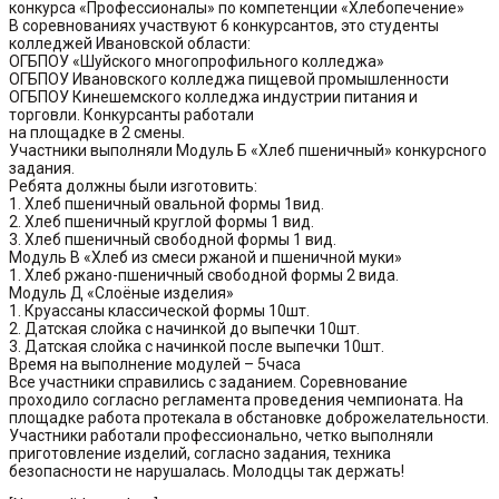
конкурса «Профессионалы» по компетенции «Хлебопечение»
В соревнованиях участвуют 6 конкурсантов, это студенты
колледжей Ивановской области:
ОГБПОУ «Шуйского многопрофильного колледжа»
ОГБПОУ Ивановского колледжа пищевой промышленности
ОГБПОУ Кинешемского колледжа индустрии питания и
торговли. Конкурсанты работали
на площадке в 2 смены.
Участники выполняли Модуль Б «Хлеб пшеничный» конкурсного
задания.
Ребята должны были изготовить:
1. Хлеб пшеничный овальной формы 1вид.
2. Хлеб пшеничный круглой формы 1 вид.
3. Хлеб пшеничный свободной формы 1 вид.
Модуль В «Хлеб из смеси ржаной и пшеничной муки»
1. Хлеб ржано-пшеничный свободной формы 2 вида.
Модуль Д «Слоёные изделия»
1. Круассаны классической формы 10шт.
2. Датская слойка с начинкой до выпечки 10шт.
3. Датская слойка с начинкой после выпечки 10шт.
Время на выполнение модулей – 5часа
Все участники справились с заданием. Соревнование
проходило согласно регламента проведения чемпионата. На
площадке работа протекала в обстановке доброжелательности.
Участники работали профессионально, четко выполняли
приготовление изделий, согласно задания, техника
безопасности не нарушалась. Молодцы так держать!