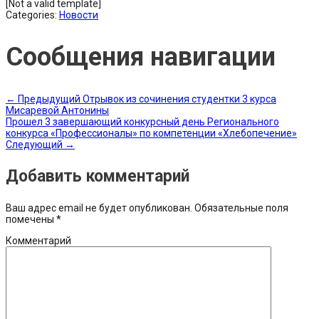
[Not a valid template]
Categories:
Новости
Сообщения навигации
←
Предыдущий
Отрывок из сочинения студентки 3 курса
Мисаревой Антонины
Прошел 3 завершающий конкурсный день Регионального
конкурса «Профессионалы» по компетенции «Хлебопечение»
Следующий
→
Добавить комментарий
Ваш адрес email не будет опубликован.
Обязательные поля
помечены
*
Комментарий