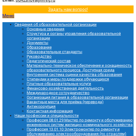
Email:
pu42shuya@ivreg.ru
Задать нам вопрос!
Меню
Сведения об образовательной организации
Основные сведения
Структура и органы управления образовательной
организации
Документы
Образование
Образовательные стандарты
Руководство
Педагогический состав
Материально-техническое обеспечение и оснащенность
образовательного процесса. Доступная среда
Внутренняя система оценки качества образования
Стипендии и меры поддержки обучающихся
Платные образовательные услуги
Финансово-хозяйственная деятельность
Международное сотрудничество
Организация питания в образовательной организации
Вакантные места для приёма (перевода)
Антикоррупция
Контактная информация
Наши профессии и специальности
Профессия 08.01.29 Мастер по ремонту и обслуживанию
инженерных систем жилищно-коммунального хозяйства
Профессия 13.01.10 Электромонтер по ремонту и
обслуживанию электрооборудования (по отраслям)