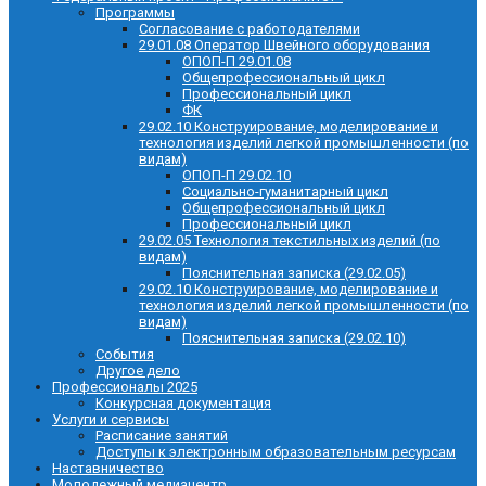
Программы
Согласование с работодателями
29.01.08 Оператор Швейного оборудования
ОПОП-П 29.01.08
Общепрофессиональный цикл
Профессиональный цикл
ФК
29.02.10 Конструирование, моделирование и
технология изделий легкой промышленности (по
видам)
ОПОП-П 29.02.10
Социально-гуманитарный цикл
Общепрофессиональный цикл
Профессиональный цикл
29.02.05 Технология текстильных изделий (по
видам)
Пояснительная записка (29.02.05)
29.02.10 Конструирование, моделирование и
технология изделий легкой промышленности (по
видам)
Пояснительная записка (29.02.10)
События
Другое дело
Профессионалы 2025
Конкурсная документация
Услуги и сервисы
Расписание занятий
Доступы к электронным образовательным ресурсам
Наставничество
Молодежный медиацентр