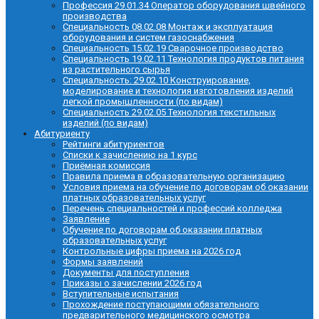
Профессия 29.01.34 Оператор оборудования швейного
производства
Специальность 08.02.08 Монтаж и эксплуатация
оборудования и систем газоснабжения
Специальность 15.02.19 Сварочное производство
Специальность 19.02.11 Технология продуктов питания
из растительного сырья
Специальность: 29.02.10 Конструирование,
моделирование и технология изготовления изделий
легкой промышленности (по видам)
Специальность 29.02.05 Технология текстильных
изделий (по видам)
Абитуриенту
Рейтинги абитуриентов
Списки к зачислению на 1 курс
Приёмная комиссия
Правила приема в образовательную организацию
Условия приема на обучение по договорам об оказании
платных образовательных услуг
Перечень специальностей и профессий колледжа
Заявление
Обучение по договорам об оказании платных
образовательных услуг
Контрольные цифры приема на 2026 год
Формы заявлений
Документы для поступления
Приказы о зачислении 2026 год
Вступительные испытания
Прохождение поступающими обязательного
предварительного медицинского осмотра