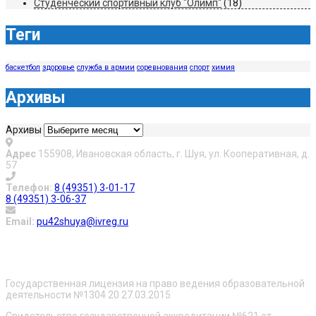
Студенческий спортивный клуб "Олимп"
(18)
Теги
баскетбол
здоровье
служба в армии
соревнования
спорт
химия
Архивы
Архивы
Адрес
155908, Ивановская область, г. Шуя, ул. Кооперативная, д.
57
Телефон:
8 (49351) 3-01-17
8 (49351) 3-06-37
Email:
pu42shuya@ivreg.ru
О нас
Государственная лицензия на право ведения образовательной
деятельности №1304 20 27.03.2015
Свидетельство государственной аккредитации №621 от