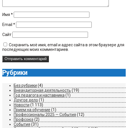
Имя
*
Email
*
Сайт
Сохранить моё имя, email и адрес сайта в этом браузере для
последующих моих комментариев.
Рубрики
Без рубрики
(4)
Внеаудиторная деятельность
(19)
Год педагога и наставника
(1)
Другое дело
(1)
Новости
(1 113)
Прием на обучение
(1)
Профессионалы 2025 — События
(12)
Профсоюз
(2)
События
(31)