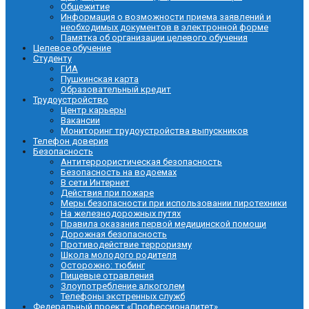
Общежитие
Информация о возможности приема заявлений и
необходимых документов в электронной форме
Памятка об организации целевого обучения
Целевое обучение
Студенту
ГИА
Пушкинская карта
Образовательный кредит
Трудоустройство
Центр карьеры
Вакансии
Мониторинг трудоустройства выпускников
Телефон доверия
Безопасность
Антитеррористическая безопасность
Безопасность на водоемах
В сети Интернет
Действия при пожаре
Меры безопасности при использовании пиротехники
На железнодорожных путях
Правила оказания первой медицинской помощи
Дорожная безопасность
Противодействие терроризму
Школа молодого родителя
Осторожно: тюбинг
Пищевые отравления
Злоупотребление алкоголем
Телефоны экстренных служб
Федеральный проект «Профессионалитет»