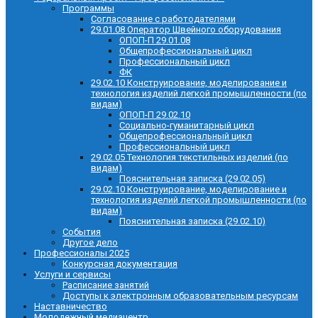
Программы
Согласование с работодателями
29.01.08 Оператор Швейного оборудования
ОПОП-П 29.01.08
Общепрофессиональный цикл
Профессиональный цикл
ФК
29.02.10 Конструирование, моделирование и
технология изделий легкой промышленности (по
видам)
ОПОП-П 29.02.10
Социально-гуманитарный цикл
Общепрофессиональный цикл
Профессиональный цикл
29.02.05 Технология текстильных изделий (по
видам)
Пояснительная записка (29.02.05)
29.02.10 Конструирование, моделирование и
технология изделий легкой промышленности (по
видам)
Пояснительная записка (29.02.10)
События
Другое дело
Профессионалы 2025
Конкурсная документация
Услуги и сервисы
Расписание занятий
Доступы к электронным образовательным ресурсам
Наставничество
Молодежный медиацентр