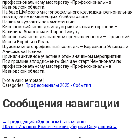
профессиональному мастерству «Профессионалы» в
Ивановской области.
На базе Шуйского многопрофильного колледжа- региональная
площадка по компетенции Хлебопечение.
Наши конкурсанты по компетенции :
Кинешемский колледж индустрии питания и торговли —
Калинина Анастасия и Шаров Тимур ;
Ивановский колледж пищевой промышленности — Орлинский
Иван и Воробьев Иван;
Шуйский многопрофильный колледж — Березкина Эльвира и
Анисимова Полина
Приняли активное участие в этом значимом мероприятии.
Под громкие аплодисменты был дан старт Чемпионата по
профессиональному мастерству «Профессионалы» в
Ивановской области.
[Not a valid template]
Categories:
Профессионалы 2025 - События
Сообщения навигации
←
Предыдущий
«Здоровым быть модно»
105 лет Иваново-Вознесенской губернии
Следующий
→