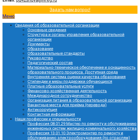
Email:
pu42shuya@ivreg.ru
Задать нам вопрос!
Меню
Сведения об образовательной организации
Основные сведения
Структура и органы управления образовательной
организации
Документы
Образование
Образовательные стандарты
Руководство
Педагогический состав
Материально-техническое обеспечение и оснащенность
образовательного процесса. Доступная среда
Внутренняя система оценки качества образования
Стипендии и меры поддержки обучающихся
Платные образовательные услуги
Финансово-хозяйственная деятельность
Международное сотрудничество
Организация питания в образовательной организации
Вакантные места для приёма (перевода)
Антикоррупция
Контактная информация
Наши профессии и специальности
Профессия 08.01.29 Мастер по ремонту и обслуживанию
инженерных систем жилищно-коммунального хозяйства
Профессия 13.01.10 Электромонтер по ремонту и
обслуживанию электрооборудования (по отраслям)