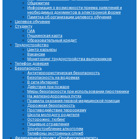
Общежитие
Информация о возможности приема заявлений и
необходимых документов в электронной форме
Памятка об организации целевого обучения
Целевое обучение
Студенту
ГИА
Пушкинская карта
Образовательный кредит
Трудоустройство
Центр карьеры
Вакансии
Мониторинг трудоустройства выпускников
Телефон доверия
Безопасность
Антитеррористическая безопасность
Безопасность на водоемах
В сети Интернет
Действия при пожаре
Меры безопасности при использовании пиротехники
На железнодорожных путях
Правила оказания первой медицинской помощи
Дорожная безопасность
Противодействие терроризму
Школа молодого родителя
Осторожно: тюбинг
Пищевые отравления
Злоупотребление алкоголем
Телефоны экстренных служб
Федеральный проект «Профессионалитет»