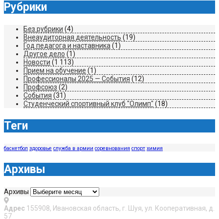
Рубрики
Без рубрики
(4)
Внеаудиторная деятельность
(19)
Год педагога и наставника
(1)
Другое дело
(1)
Новости
(1 113)
Прием на обучение
(1)
Профессионалы 2025 — События
(12)
Профсоюз
(2)
События
(31)
Студенческий спортивный клуб "Олимп"
(18)
Теги
баскетбол
здоровье
служба в армии
соревнования
спорт
химия
Архивы
Архивы
Адрес
155908, Ивановская область, г. Шуя, ул. Кооперативная, д.
57