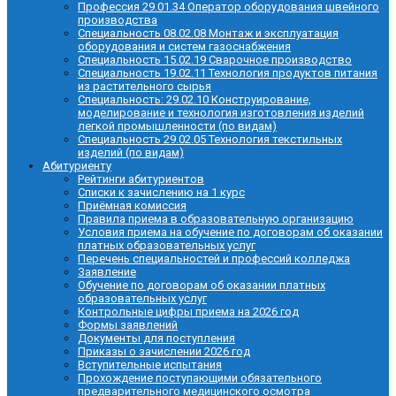
Профессия 29.01.34 Оператор оборудования швейного
производства
Специальность 08.02.08 Монтаж и эксплуатация
оборудования и систем газоснабжения
Специальность 15.02.19 Сварочное производство
Специальность 19.02.11 Технология продуктов питания
из растительного сырья
Специальность: 29.02.10 Конструирование,
моделирование и технология изготовления изделий
легкой промышленности (по видам)
Специальность 29.02.05 Технология текстильных
изделий (по видам)
Абитуриенту
Рейтинги абитуриентов
Списки к зачислению на 1 курс
Приёмная комиссия
Правила приема в образовательную организацию
Условия приема на обучение по договорам об оказании
платных образовательных услуг
Перечень специальностей и профессий колледжа
Заявление
Обучение по договорам об оказании платных
образовательных услуг
Контрольные цифры приема на 2026 год
Формы заявлений
Документы для поступления
Приказы о зачислении 2026 год
Вступительные испытания
Прохождение поступающими обязательного
предварительного медицинского осмотра