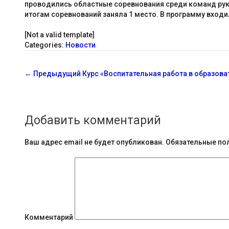
проводились областные соревнования среди команд руко
итогам соревнований заняла 1 место. В программу входил
[Not a valid template]
Categories:
Новости
С
←
Предыдущий
Курс «Воспитательная работа в образов
о
о
Добавить комментарий
б
щ
Ваш адрес email не будет опубликован.
Обязательные по
е
н
и
я
Комментарий