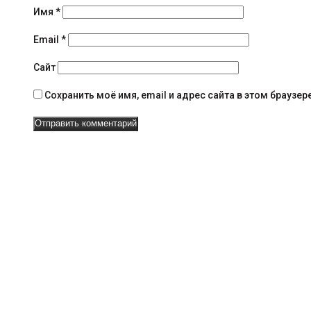
н
Имя
*
а
Email
*
в
Сайт
и
Сохранить моё имя, email и адрес сайта в этом брауз
г
а
ц
и
и