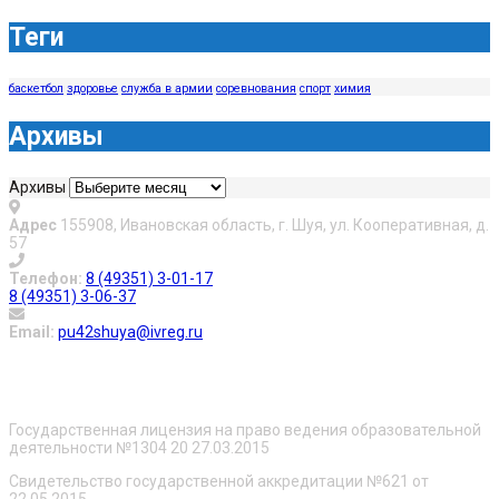
Теги
баскетбол
здоровье
служба в армии
соревнования
спорт
химия
Архивы
Архивы
Адрес
155908, Ивановская область, г. Шуя, ул. Кооперативная, д.
57
Телефон:
8 (49351) 3-01-17
8 (49351) 3-06-37
Email:
pu42shuya@ivreg.ru
О нас
Государственная лицензия на право ведения образовательной
деятельности №1304 20 27.03.2015
Свидетельство государственной аккредитации №621 от
22.05.2015