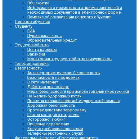
Общежитие
Информация о возможности приема заявлений и
необходимых документов в электронной форме
Памятка об организации целевого обучения
Целевое обучение
Студенту
ГИА
Пушкинская карта
Образовательный кредит
Трудоустройство
Центр карьеры
Вакансии
Мониторинг трудоустройства выпускников
Телефон доверия
Безопасность
Антитеррористическая безопасность
Безопасность на водоемах
В сети Интернет
Действия при пожаре
Меры безопасности при использовании пиротехники
На железнодорожных путях
Правила оказания первой медицинской помощи
Дорожная безопасность
Противодействие терроризму
Школа молодого родителя
Осторожно: тюбинг
Пищевые отравления
Злоупотребление алкоголем
Телефоны экстренных служб
Федеральный проект «Профессионалитет»