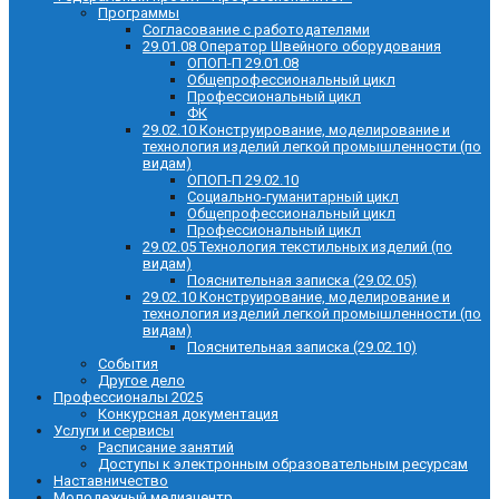
Программы
Согласование с работодателями
29.01.08 Оператор Швейного оборудования
ОПОП-П 29.01.08
Общепрофессиональный цикл
Профессиональный цикл
ФК
29.02.10 Конструирование, моделирование и
технология изделий легкой промышленности (по
видам)
ОПОП-П 29.02.10
Социально-гуманитарный цикл
Общепрофессиональный цикл
Профессиональный цикл
29.02.05 Технология текстильных изделий (по
видам)
Пояснительная записка (29.02.05)
29.02.10 Конструирование, моделирование и
технология изделий легкой промышленности (по
видам)
Пояснительная записка (29.02.10)
События
Другое дело
Профессионалы 2025
Конкурсная документация
Услуги и сервисы
Расписание занятий
Доступы к электронным образовательным ресурсам
Наставничество
Молодежный медиацентр