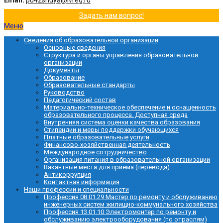
Email:
pu42shuya@ivreg.ru
Задать нам вопрос!
Меню
Сведения об образовательной организации
Основные сведения
Структура и органы управления образовательной
организации
Документы
Образование
Образовательные стандарты
Руководство
Педагогический состав
Материально-техническое обеспечение и оснащенность
образовательного процесса. Доступная среда
Внутренняя система оценки качества образования
Стипендии и меры поддержки обучающихся
Платные образовательные услуги
Финансово-хозяйственная деятельность
Международное сотрудничество
Организация питания в образовательной организации
Вакантные места для приёма (перевода)
Антикоррупция
Контактная информация
Наши профессии и специальности
Профессия 08.01.29 Мастер по ремонту и обслуживанию
инженерных систем жилищно-коммунального хозяйства
Профессия 13.01.10 Электромонтер по ремонту и
обслуживанию электрооборудования (по отраслям)