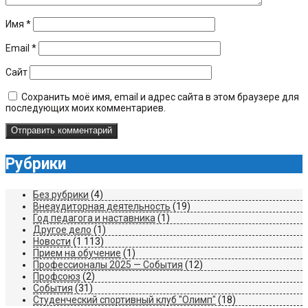
Имя
*
Email
*
Сайт
Сохранить моё имя, email и адрес сайта в этом браузере для
последующих моих комментариев.
Рубрики
Без рубрики
(4)
Внеаудиторная деятельность
(19)
Год педагога и наставника
(1)
Другое дело
(1)
Новости
(1 113)
Прием на обучение
(1)
Профессионалы 2025 — События
(12)
Профсоюз
(2)
События
(31)
Студенческий спортивный клуб "Олимп"
(18)