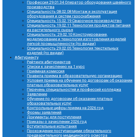
Профессия 29.01.34 Оператор оборудования швейного
производства
Специальность 08.02.08 Монтаж и эксплуатация
оборудования и систем газоснабжения
Специальность 15.02.19 Сварочное производство
Специальность 19.02.11 Технология продуктов питания
из растительного сырья
Специальность: 29.02.10 Конструирование,
моделирование и технология изготовления изделий
легкой промышленности (по видам)
Специальность 29.02.05 Технология текстильных
изделий (по видам)
Абитуриенту
Рейтинги абитуриентов
Списки к зачислению на 1 курс
Приёмная комиссия
Правила приема в образовательную организацию
Условия приема на обучение по договорам об оказании
платных образовательных услуг
Перечень специальностей и профессий колледжа
Заявление
Обучение по договорам об оказании платных
образовательных услуг
Контрольные цифры приема на 2026 год
Формы заявлений
Документы для поступления
Приказы о зачислении 2026 год
Вступительные испытания
Прохождение поступающими обязательного
предварительного медицинского осмотра