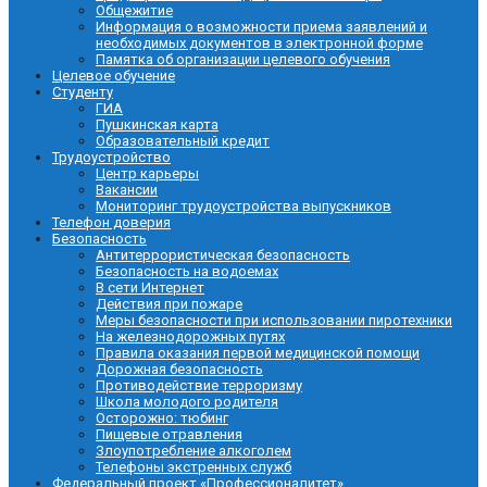
Общежитие
Информация о возможности приема заявлений и
необходимых документов в электронной форме
Памятка об организации целевого обучения
Целевое обучение
Студенту
ГИА
Пушкинская карта
Образовательный кредит
Трудоустройство
Центр карьеры
Вакансии
Мониторинг трудоустройства выпускников
Телефон доверия
Безопасность
Антитеррористическая безопасность
Безопасность на водоемах
В сети Интернет
Действия при пожаре
Меры безопасности при использовании пиротехники
На железнодорожных путях
Правила оказания первой медицинской помощи
Дорожная безопасность
Противодействие терроризму
Школа молодого родителя
Осторожно: тюбинг
Пищевые отравления
Злоупотребление алкоголем
Телефоны экстренных служб
Федеральный проект «Профессионалитет»