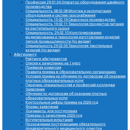
Профессия 29.01.34 Оператор оборудования швейного
производства
Специальность 08.02.08 Монтаж и эксплуатация
оборудования и систем газоснабжения
Специальность 15.02.19 Сварочное производство
Специальность 19.02.11 Технология продуктов питания
из растительного сырья
Специальность: 29.02.10 Конструирование,
моделирование и технология изготовления изделий
легкой промышленности (по видам)
Специальность 29.02.05 Технология текстильных
изделий (по видам)
Абитуриенту
Рейтинги абитуриентов
Списки к зачислению на 1 курс
Приёмная комиссия
Правила приема в образовательную организацию
Условия приема на обучение по договорам об оказании
платных образовательных услуг
Перечень специальностей и профессий колледжа
Заявление
Обучение по договорам об оказании платных
образовательных услуг
Контрольные цифры приема на 2026 год
Формы заявлений
Документы для поступления
Приказы о зачислении 2026 год
Вступительные испытания
Прохождение поступающими обязательного
предварительного медицинского осмотра