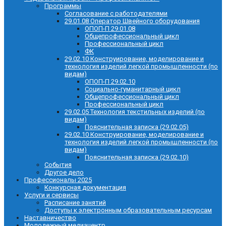
Программы
Согласование с работодателями
29.01.08 Оператор Швейного оборудования
ОПОП-П 29.01.08
Общепрофессиональный цикл
Профессиональный цикл
ФК
29.02.10 Конструирование, моделирование и
технология изделий легкой промышленности (по
видам)
ОПОП-П 29.02.10
Социально-гуманитарный цикл
Общепрофессиональный цикл
Профессиональный цикл
29.02.05 Технология текстильных изделий (по
видам)
Пояснительная записка (29.02.05)
29.02.10 Конструирование, моделирование и
технология изделий легкой промышленности (по
видам)
Пояснительная записка (29.02.10)
События
Другое дело
Профессионалы 2025
Конкурсная документация
Услуги и сервисы
Расписание занятий
Доступы к электронным образовательным ресурсам
Наставничество
Молодежный медиацентр