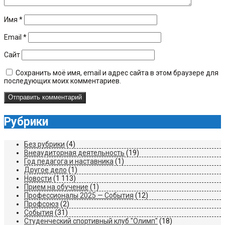
Имя
*
Email
*
Сайт
Сохранить моё имя, email и адрес сайта в этом браузере для
последующих моих комментариев.
Рубрики
Без рубрики
(4)
Внеаудиторная деятельность
(19)
Год педагога и наставника
(1)
Другое дело
(1)
Новости
(1 113)
Прием на обучение
(1)
Профессионалы 2025 — События
(12)
Профсоюз
(2)
События
(31)
Студенческий спортивный клуб "Олимп"
(18)