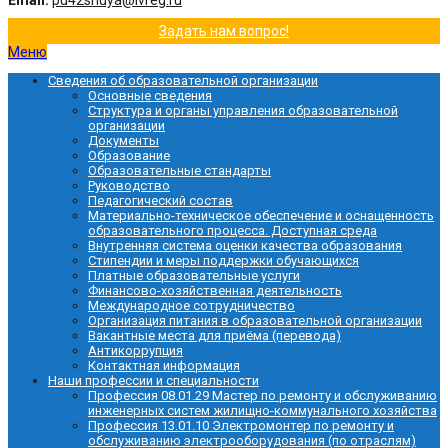
Email:
pu42shuya@ivreg.ru
Задать нам вопрос!
Меню
Сведения об образовательной организации
Основные сведения
Структура и органы управления образовательной
организации
Документы
Образование
Образовательные стандарты
Руководство
Педагогический состав
Материально-техническое обеспечение и оснащенность
образовательного процесса. Доступная среда
Внутренняя система оценки качества образования
Стипендии и меры поддержки обучающихся
Платные образовательные услуги
Финансово-хозяйственная деятельность
Международное сотрудничество
Организация питания в образовательной организации
Вакантные места для приёма (перевода)
Антикоррупция
Контактная информация
Наши профессии и специальности
Профессия 08.01.29 Мастер по ремонту и обслуживанию
инженерных систем жилищно-коммунального хозяйства
Профессия 13.01.10 Электромонтер по ремонту и
обслуживанию электрооборудования (по отраслям)