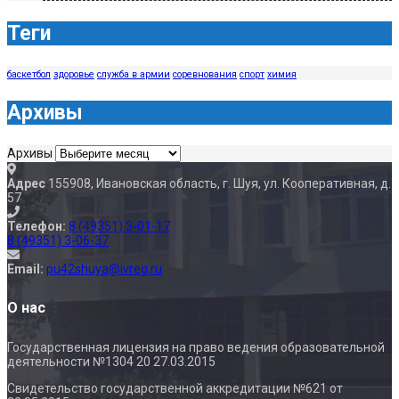
Теги
баскетбол
здоровье
служба в армии
соревнования
спорт
химия
Архивы
Архивы
Адрес
155908, Ивановская область, г. Шуя, ул. Кооперативная, д.
57
Телефон:
8 (49351) 3-01-17
8 (49351) 3-06-37
Email:
pu42shuya@ivreg.ru
О нас
Государственная лицензия на право ведения образовательной
деятельности №1304 20 27.03.2015
Свидетельство государственной аккредитации №621 от