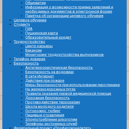
Общежитие
Информация о возможности приема заявлений и
необходимых документов в электронной форме
Памятка об организации целевого обучения
Целевое обучение
Студенту
ГИА
Пушкинская карта
Образовательный кредит
Трудоустройство
Центр карьеры
Вакансии
Мониторинг трудоустройства выпускников
Телефон доверия
Безопасность
Антитеррористическая безопасность
Безопасность на водоемах
В сети Интернет
Действия при пожаре
Меры безопасности при использовании пиротехники
На железнодорожных путях
Правила оказания первой медицинской помощи
Дорожная безопасность
Противодействие терроризму
Школа молодого родителя
Осторожно: тюбинг
Пищевые отравления
Злоупотребление алкоголем
Телефоны экстренных служб
Федеральный проект «Профессионалитет»