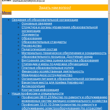
Email:
pu42shuya@ivreg.ru
Задать нам вопрос!
Меню
Сведения об образовательной организации
Основные сведения
Структура и органы управления образовательной
организации
Документы
Образование
Образовательные стандарты
Руководство
Педагогический состав
Материально-техническое обеспечение и оснащенность
образовательного процесса. Доступная среда
Внутренняя система оценки качества образования
Стипендии и меры поддержки обучающихся
Платные образовательные услуги
Финансово-хозяйственная деятельность
Международное сотрудничество
Организация питания в образовательной организации
Вакантные места для приёма (перевода)
Антикоррупция
Контактная информация
Наши профессии и специальности
Профессия 08.01.29 Мастер по ремонту и обслуживанию
инженерных систем жилищно-коммунального хозяйства
Профессия 13.01.10 Электромонтер по ремонту и
обслуживанию электрооборудования (по отраслям)