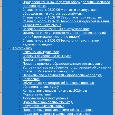
Профессия 29.01.34 Оператор оборудования швейного
производства
Специальность 08.02.08 Монтаж и эксплуатация
оборудования и систем газоснабжения
Специальность 15.02.19 Сварочное производство
Специальность 19.02.11 Технология продуктов питания
из растительного сырья
Специальность: 29.02.10 Конструирование,
моделирование и технология изготовления изделий
легкой промышленности (по видам)
Специальность 29.02.05 Технология текстильных
изделий (по видам)
Абитуриенту
Рейтинги абитуриентов
Списки к зачислению на 1 курс
Приёмная комиссия
Правила приема в образовательную организацию
Условия приема на обучение по договорам об оказании
платных образовательных услуг
Перечень специальностей и профессий колледжа
Заявление
Обучение по договорам об оказании платных
образовательных услуг
Контрольные цифры приема на 2026 год
Формы заявлений
Документы для поступления
Приказы о зачислении 2026 год
Вступительные испытания
Прохождение поступающими обязательного
предварительного медицинского осмотра