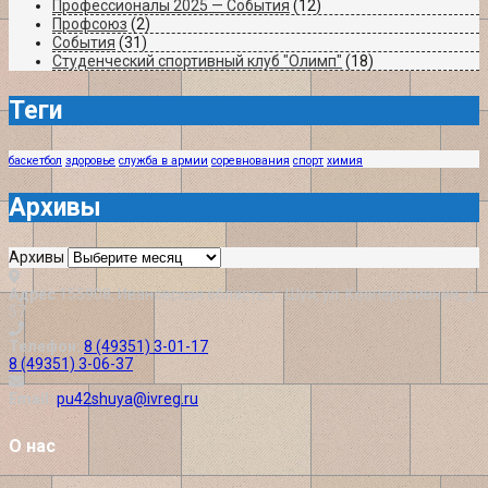
Профессионалы 2025 — События
(12)
Профсоюз
(2)
События
(31)
Студенческий спортивный клуб "Олимп"
(18)
Теги
баскетбол
здоровье
служба в армии
соревнования
спорт
химия
Архивы
Архивы
Адрес
155908, Ивановская область, г. Шуя, ул. Кооперативная, д.
57
Телефон:
8 (49351) 3-01-17
8 (49351) 3-06-37
Email:
pu42shuya@ivreg.ru
О нас