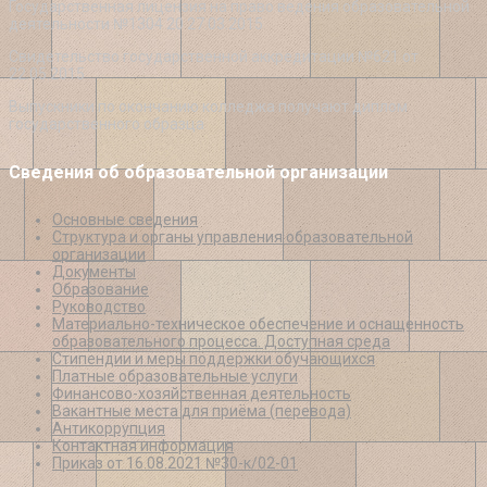
Государственная лицензия на право ведения образовательной
деятельности №1304 20 27.03.2015
Свидетельство государственной аккредитации №621 от
22.05.2015
Выпускники по окончанию колледжа получают диплом
государственного образца
Сведения об образовательной организации
Основные сведения
Структура и органы управления образовательной
организации
Документы
Образование
Руководство
Материально-техническое обеспечение и оснащенность
образовательного процесса. Доступная среда
Стипендии и меры поддержки обучающихся
Платные образовательные услуги
Финансово-хозяйственная деятельность
Вакантные места для приёма (перевода)
Антикоррупция
Контактная информация
Приказ от 16.08.2021 №30-к/02-01