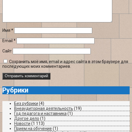
Имя
*
Email
*
Сайт
Сохранить моё имя, email и адрес сайта в этом браузере для
последующих моих комментариев.
Рубрики
Без рубрики
(4)
Внеаудиторная деятельность
(19)
Год педагога и наставника
(1)
Другое дело
(1)
Новости
(1 113)
Прием на обучение
(1)