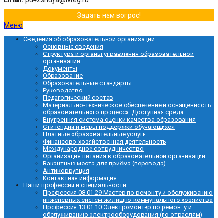
Email:
pu42shuya@ivreg.ru
Задать нам вопрос!
Меню
Сведения об образовательной организации
Основные сведения
Структура и органы управления образовательной
организации
Документы
Образование
Образовательные стандарты
Руководство
Педагогический состав
Материально-техническое обеспечение и оснащенность
образовательного процесса. Доступная среда
Внутренняя система оценки качества образования
Стипендии и меры поддержки обучающихся
Платные образовательные услуги
Финансово-хозяйственная деятельность
Международное сотрудничество
Организация питания в образовательной организации
Вакантные места для приёма (перевода)
Антикоррупция
Контактная информация
Наши профессии и специальности
Профессия 08.01.29 Мастер по ремонту и обслуживанию
инженерных систем жилищно-коммунального хозяйства
Профессия 13.01.10 Электромонтер по ремонту и
обслуживанию электрооборудования (по отраслям)