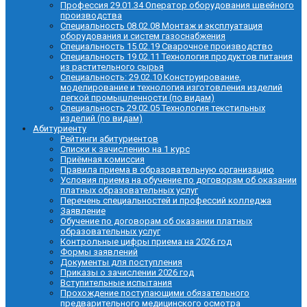
Профессия 29.01.34 Оператор оборудования швейного
производства
Специальность 08.02.08 Монтаж и эксплуатация
оборудования и систем газоснабжения
Специальность 15.02.19 Сварочное производство
Специальность 19.02.11 Технология продуктов питания
из растительного сырья
Специальность: 29.02.10 Конструирование,
моделирование и технология изготовления изделий
легкой промышленности (по видам)
Специальность 29.02.05 Технология текстильных
изделий (по видам)
Абитуриенту
Рейтинги абитуриентов
Списки к зачислению на 1 курс
Приёмная комиссия
Правила приема в образовательную организацию
Условия приема на обучение по договорам об оказании
платных образовательных услуг
Перечень специальностей и профессий колледжа
Заявление
Обучение по договорам об оказании платных
образовательных услуг
Контрольные цифры приема на 2026 год
Формы заявлений
Документы для поступления
Приказы о зачислении 2026 год
Вступительные испытания
Прохождение поступающими обязательного
предварительного медицинского осмотра