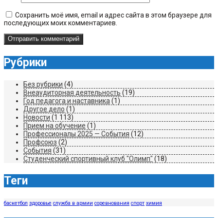
Сохранить моё имя, email и адрес сайта в этом браузере для
последующих моих комментариев.
Рубрики
Без рубрики
(4)
Внеаудиторная деятельность
(19)
Год педагога и наставника
(1)
Другое дело
(1)
Новости
(1 113)
Прием на обучение
(1)
Профессионалы 2025 — События
(12)
Профсоюз
(2)
События
(31)
Студенческий спортивный клуб "Олимп"
(18)
Теги
баскетбол
здоровье
служба в армии
соревнования
спорт
химия