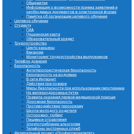
Общежитие
Информация о возможности приема заявлений и
необходимых документов в электронной форме
Памятка об организации целевого обучения
Целевое обучение
Студенту
ГИА
Пушкинская карта
Образовательный кредит
Трудоустройство
Центр карьеры
Вакансии
Мониторинг трудоустройства выпускников
Телефон доверия
Безопасность
Антитеррористическая безопасность
Безопасность на водоемах
В сети Интернет
Действия при пожаре
Меры безопасности при использовании пиротехники
На железнодорожных путях
Правила оказания первой медицинской помощи
Дорожная безопасность
Противодействие терроризму
Школа молодого родителя
Осторожно: тюбинг
Пищевые отравления
Злоупотребление алкоголем
Телефоны экстренных служб
Федеральный проект «Профессионалитет»