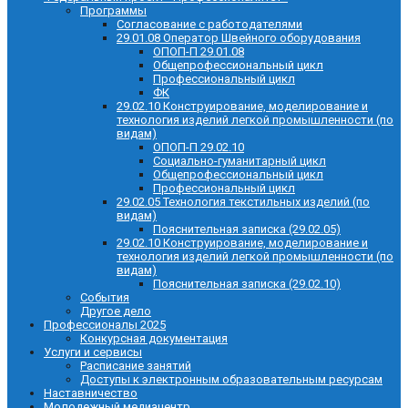
Программы
Согласование с работодателями
29.01.08 Оператор Швейного оборудования
ОПОП-П 29.01.08
Общепрофессиональный цикл
Профессиональный цикл
ФК
29.02.10 Конструирование, моделирование и
технология изделий легкой промышленности (по
видам)
ОПОП-П 29.02.10
Социально-гуманитарный цикл
Общепрофессиональный цикл
Профессиональный цикл
29.02.05 Технология текстильных изделий (по
видам)
Пояснительная записка (29.02.05)
29.02.10 Конструирование, моделирование и
технология изделий легкой промышленности (по
видам)
Пояснительная записка (29.02.10)
События
Другое дело
Профессионалы 2025
Конкурсная документация
Услуги и сервисы
Расписание занятий
Доступы к электронным образовательным ресурсам
Наставничество
Молодежный медиацентр