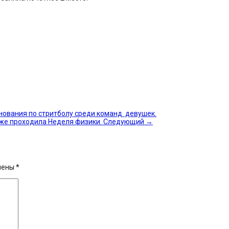
внования по стритболу среди команд девушек.
дже проходила Неделя физики.
Следующий
→
чены
*