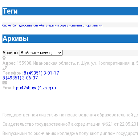
Теги
баскетбол
здоровье
служба в армии
соревнования
спорт
химия
Архивы
Архивы
Адрес
155908, Ивановская область, г. Шуя, ул. Кооперативная, д. 
Телефон:
8 (49351) 3-01-17
8 (49351) 3-06-37
Email:
pu42shuya@ivreg.ru
О нас
Государственная лицензия на право ведения образовательной д
Свидетельство государственной аккредитации №621 от 22.05.20
Выпускники по окончанию колледжа получают диплом государст