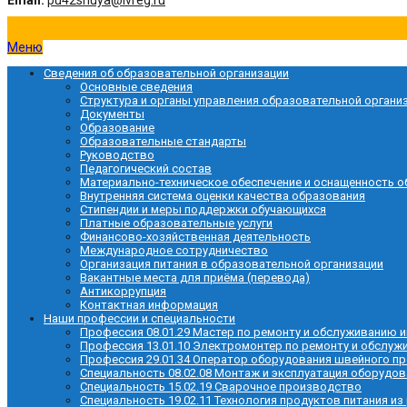
Email:
pu42shuya@ivreg.ru
Меню
Сведения об образовательной организации
Основные сведения
Структура и органы управления образовательной органи
Документы
Образование
Образовательные стандарты
Руководство
Педагогический состав
Материально-техническое обеспечение и оснащенность о
Внутренняя система оценки качества образования
Стипендии и меры поддержки обучающихся
Платные образовательные услуги
Финансово-хозяйственная деятельность
Международное сотрудничество
Организация питания в образовательной организации
Вакантные места для приёма (перевода)
Антикоррупция
Контактная информация
Наши профессии и специальности
Профессия 08.01.29 Мастер по ремонту и обслуживанию
Профессия 13.01.10 Электромонтер по ремонту и обслу
Профессия 29.01.34 Оператор оборудования швейного п
Специальность 08.02.08 Монтаж и эксплуатация оборудов
Специальность 15.02.19 Сварочное производство
Специальность 19.02.11 Технология продуктов питания из