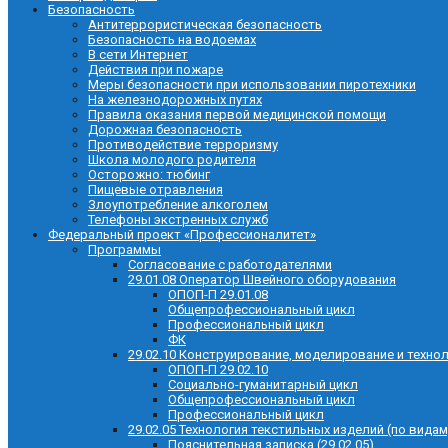
Безопасность
Антитеррористическая безопасность
Безопасность на водоемах
В сети Интернет
Действия при пожаре
Меры безопасности при использовании пиротехники
На железнодорожных путях
Правила оказания первой медицинской помощи
Дорожная безопасность
Противодействие терроризму
Школа молодого родителя
Осторожно: тюбинг
Пищевые отравления
Злоупотребление алкоголем
Телефоны экстренных служб
Федеральный проект «Профессионалитет»
Программы
Согласование с работодателями
29.01.08 Оператор Швейного оборудования
ОПОП-П 29.01.08
Общепрофессиональный цикл
Профессиональный цикл
ФК
29.02.10 Конструирование, моделирование и техно
ОПОП-П 29.02.10
Социально-гуманитарный цикл
Общепрофессиональный цикл
Профессиональный цикл
29.02.05 Технология текстильных изделий (по видам
Пояснительная записка (29.02.05)