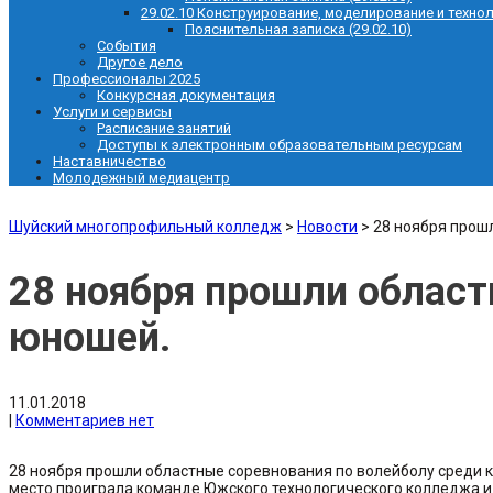
29.02.10 Конструирование, моделирование и техно
Пояснительная записка (29.02.10)
События
Другое дело
Профессионалы 2025
Конкурсная документация
Услуги и сервисы
Расписание занятий
Доступы к электронным образовательным ресурсам
Наставничество
Молодежный медиацентр
Шуйский многопрофильный колледж
>
Новости
>
28 ноября прош
28 ноября прошли област
юношей.
11.01.2018
|
Комментариев нет
28 ноября прошли областные соревнования по волейболу среди 
место проиграла команде Южского технологического колледжа и 