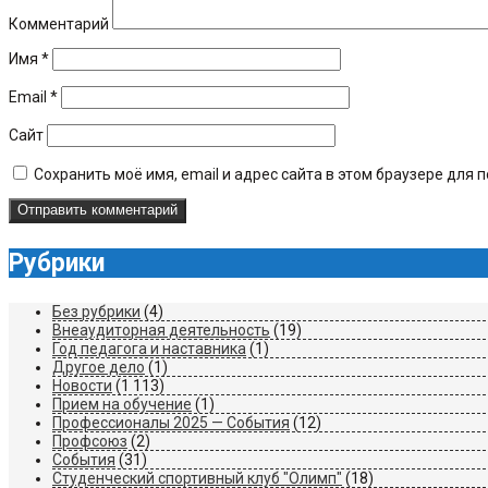
Комментарий
Имя
*
Email
*
Сайт
Сохранить моё имя, email и адрес сайта в этом браузере дл
Рубрики
Без рубрики
(4)
Внеаудиторная деятельность
(19)
Год педагога и наставника
(1)
Другое дело
(1)
Новости
(1 113)
Прием на обучение
(1)
Профессионалы 2025 — События
(12)
Профсоюз
(2)
События
(31)
Студенческий спортивный клуб "Олимп"
(18)