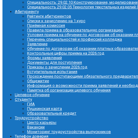
Специальность: 29.02.10 Конструирование, моделировани
Специальность 29.02.05 Технология текстильных изделий 
Абитуриенту
Рейтинги абитуриентов
Списки к зачислению на 1 курс
Приёмная комиссия
Правила приема в образовательную организацию
Условия приема на обучение по договорам об оказании п
Перечень специальностей и профессий колледжа
Заявление
Обучение по договорам об оказании платных образовате
Контрольные цифры приема на 2026 год
Формы заявлений
Документы для поступления
Приказы о зачислении 2026 год
Вступительные испытания
Прохождение поступающими обязательного предварител
Общежитие
Информация о возможности приема заявлений и необхо
Памятка об организации целевого обучения
Целевое обучение
Студенту
ГИА
Пушкинская карта
Образовательный кредит
Трудоустройство
Центр карьеры
Вакансии
Мониторинг трудоустройства выпускников
Телефон доверия