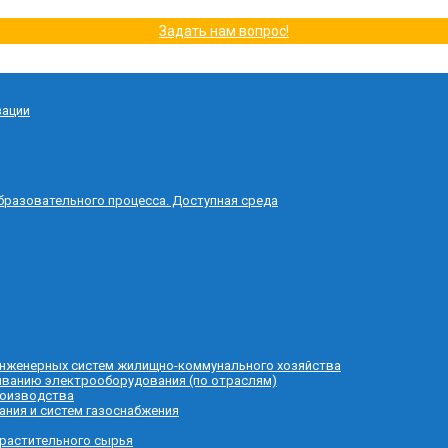
Задать нам вопрос!
зации
бразовательного процесса. Доступная среда
 инженерных систем жилищно-коммунального хозяйства
живанию электрооборудования (по отраслям)
роизводства
ания и систем газоснабжения
 растительного сырья