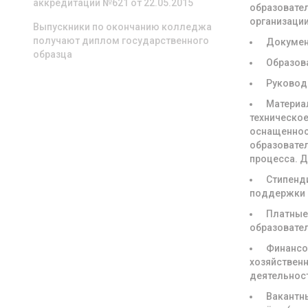
аккредитации №621 от 22.05.2015
образовате
организаци
Выпускники по окончанию колледжа
получают диплом государственного
Докуме
образца
Образов
Руковод
Материа
техническое
оснащенно
образовате
процесса. 
Стипенд
поддержки
Платны
образовате
Финансо
хозяйствен
деятельнос
Вакантн