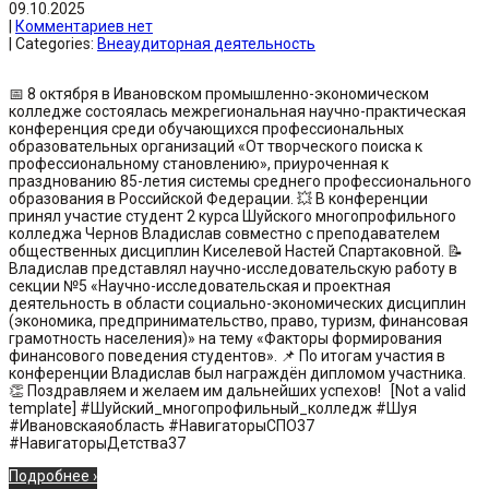
09.10.2025
|
Комментариев нет
| Categories:
Внеаудиторная деятельность
📅 8 октября в Ивановском промышленно-экономическом
колледже состоялась межрегиональная научно-практическая
конференция среди обучающихся профессиональных
образовательных организаций «От творческого поиска к
профессиональному становлению», приуроченная к
празднованию 85-летия системы среднего профессионального
образования в Российской Федерации. 💥 В конференции
принял участие студент 2 курса Шуйского многопрофильного
колледжа Чернов Владислав совместно с преподавателем
общественных дисциплин Киселевой Настей Спартаковной. 📝
Владислав представлял научно-исследовательскую работу в
секции №5 «Научно-исследовательская и проектная
деятельность в области социально-экономических дисциплин
(экономика, предпринимательство, право, туризм, финансовая
грамотность населения)» на тему «Факторы формирования
финансового поведения студентов». 📌 По итогам участия в
конференции Владислав был награждён дипломом участника.
👏 Поздравляем и желаем им дальнейших успехов! [Not a valid
template] #Шуйский_многопрофильный_колледж #Шуя
#Ивановскаяобласть #НавигаторыСПО37
#НавигаторыДетства37
Подробнее ›