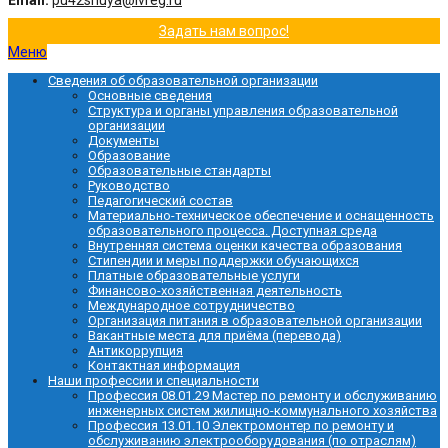
Email:
pu42shuya@ivreg.ru
Задать нам вопрос!
Меню
Сведения об образовательной организации
Основные сведения
Структура и органы управления образовательной
организации
Документы
Образование
Образовательные стандарты
Руководство
Педагогический состав
Материально-техническое обеспечение и оснащенность
образовательного процесса. Доступная среда
Внутренняя система оценки качества образования
Стипендии и меры поддержки обучающихся
Платные образовательные услуги
Финансово-хозяйственная деятельность
Международное сотрудничество
Организация питания в образовательной организации
Вакантные места для приёма (перевода)
Антикоррупция
Контактная информация
Наши профессии и специальности
Профессия 08.01.29 Мастер по ремонту и обслуживанию
инженерных систем жилищно-коммунального хозяйства
Профессия 13.01.10 Электромонтер по ремонту и
обслуживанию электрооборудования (по отраслям)