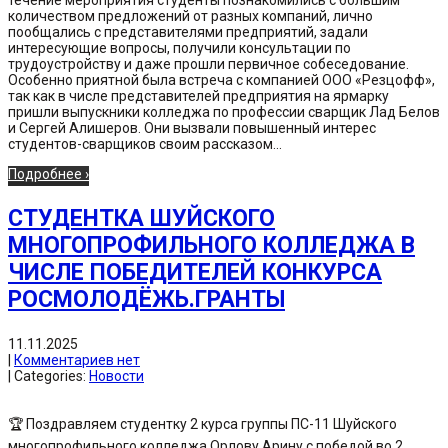
течение мероприятия студенты познакомились с большим
количеством предложений от разных компаний, лично
пообщались с представителями предприятий, задали
интересующие вопросы, получили консультации по
трудоустройству и даже прошли первичное собеседование.
Особенно приятной была встреча с компанией ООО «Резцофф»,
так как в числе представителей предприятия на ярмарку
пришли выпускники колледжа по профессии сварщик Лад Белов
и Сергей Алишеров. Они вызвали повышенный интерес
студентов-сварщиков своим рассказом...
Подробнее ›
СТУДЕНТКА ШУЙСКОГО
МНОГОПРОФИЛЬНОГО КОЛЛЕДЖА В
ЧИСЛЕ ПОБЕДИТЕЛЕЙ КОНКУРСА
РОСМОЛОДЁЖЬ.ГРАНТЫ
11.11.2025
|
Комментариев нет
| Categories:
Новости
🏆 Поздравляем студентку 2 курса группы ПС-11 Шуйского
многопрофильного колледжа Орлову Арину с победой во 2