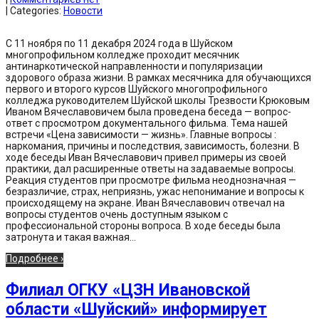
| Categories:
Новости
С 11 ноября по 11 декабря 2024 года в Шуйском
многопрофильном колледже проходит месячник
антинаркотической направленности и популяризации
здорового образа жизни. В рамках месячника для обучающихся
первого и второго курсов Шуйского многопрофильного
колледжа руководителем Шуйской школы Трезвости Крюковым
Иваном Вячеславовичем была проведена беседа — вопрос-
ответ с просмотром документального фильма. Тема нашей
встречи «Цена зависимости — жизнь». Главные вопросы :
наркомания, причины и последствия, зависимость, болезни. В
ходе беседы Иван Вячеславович привел примеры из своей
практики, дал расширенные ответы на задаваемые вопросы.
Реакция студентов при просмотре фильма неоднозначная —
безразличие, страх, неприязнь, ужас непонимание и вопросы к
происходящему на экране. Иван Вячеславович отвечал на
вопросы студентов очень доступным языком с
профессиональной стороны вопроса. В ходе беседы была
затронута и такая важная...
Подробнее ›
Филиал ОГКУ «ЦЗН Ивановской
области «Шуйский» информирует