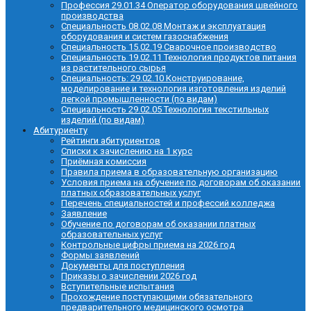
Профессия 29.01.34 Оператор оборудования швейного
производства
Специальность 08.02.08 Монтаж и эксплуатация
оборудования и систем газоснабжения
Специальность 15.02.19 Сварочное производство
Специальность 19.02.11 Технология продуктов питания
из растительного сырья
Специальность: 29.02.10 Конструирование,
моделирование и технология изготовления изделий
легкой промышленности (по видам)
Специальность 29.02.05 Технология текстильных
изделий (по видам)
Абитуриенту
Рейтинги абитуриентов
Списки к зачислению на 1 курс
Приёмная комиссия
Правила приема в образовательную организацию
Условия приема на обучение по договорам об оказании
платных образовательных услуг
Перечень специальностей и профессий колледжа
Заявление
Обучение по договорам об оказании платных
образовательных услуг
Контрольные цифры приема на 2026 год
Формы заявлений
Документы для поступления
Приказы о зачислении 2026 год
Вступительные испытания
Прохождение поступающими обязательного
предварительного медицинского осмотра