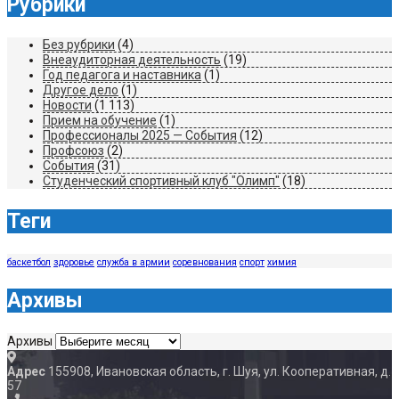
Рубрики
Без рубрики
(4)
Внеаудиторная деятельность
(19)
Год педагога и наставника
(1)
Другое дело
(1)
Новости
(1 113)
Прием на обучение
(1)
Профессионалы 2025 — События
(12)
Профсоюз
(2)
События
(31)
Студенческий спортивный клуб "Олимп"
(18)
Теги
баскетбол
здоровье
служба в армии
соревнования
спорт
химия
Архивы
Архивы
Адрес
155908, Ивановская область, г. Шуя, ул. Кооперативная, д.
57