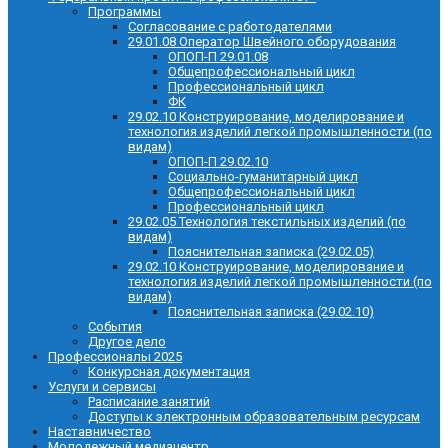
Программы
Согласование с работодателями
29.01.08 Оператор Швейного оборудования
ОПОП-П 29.01.08
Общепрофессиональный цикл
Профессиональный цикл
ФК
29.02.10 Конструирование, моделирование и
технология изделий легкой промышленности (по
видам)
ОПОП-П 29.02.10
Социально-гуманитарный цикл
Общепрофессиональный цикл
Профессиональный цикл
29.02.05 Технология текстильных изделий (по
видам)
Пояснительная записка (29.02.05)
29.02.10 Конструирование, моделирование и
технология изделий легкой промышленности (по
видам)
Пояснительная записка (29.02.10)
События
Другое дело
Профессионалы 2025
Конкурсная документация
Услуги и сервисы
Расписание занятий
Доступы к электронным образовательным ресурсам
Наставничество
Молодежный медиацентр