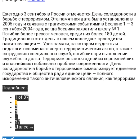
Ежегодно 3 сентября в России отмечается День солидарности в
борьбе с терроризмом. Эта памятная дата была установлена в
2005 году и связана с трагическими событиями в Беслане 1 — 3
сентября 2004 года, когда боевики захватили школу № 1.
Погибли более трехсот человек, среди них более 180 детей.
Традиционно в этот день в нашем колледже проводится
памятная акция — Урок памяти, на котором студенты и
педагоги вспоминают жертв террористических актов, а также
сотрудников специальных служб, погибших при выполнении
служебного долга. Терроризм остаётся одной из серьёзнейших
и опаснейших глобальных проблем современности. День
солидарности в борьбе с терроризмом символизирует единение
государства и общества ради единой цели — полного
искоренения такого античеловеческого явления, как терроризм.
Подробнее ›
1 of 37
1
2
3
…
37
Далее →