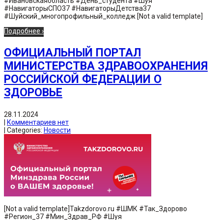
#Ивановскаяобласть #День_студента #Шуя
#НавигаторыСПО37 #НавигаторыДетства37
#Шуйский_многопрофильный_колледж [Not a valid template]
Подробнее ›
ОФИЦИАЛЬНЫЙ ПОРТАЛ
МИНИСТЕРСТВА ЗДРАВООХРАНЕНИЯ
РОССИЙСКОЙ ФЕДЕРАЦИИ О
ЗДОРОВЬЕ
28.11.2024
|
Комментариев нет
| Categories:
Новости
[Not a valid template]Takzdorovo.ru #ШМК #Так_Здорово
#Регион_37 #Мин_Здрав_РФ #Шуя