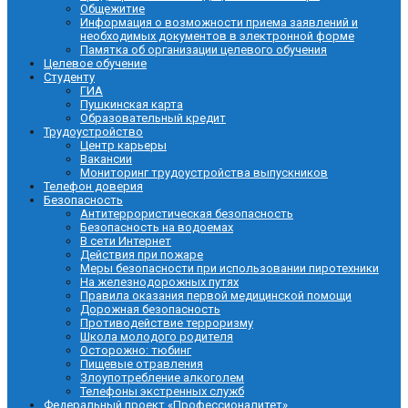
Общежитие
Информация о возможности приема заявлений и
необходимых документов в электронной форме
Памятка об организации целевого обучения
Целевое обучение
Студенту
ГИА
Пушкинская карта
Образовательный кредит
Трудоустройство
Центр карьеры
Вакансии
Мониторинг трудоустройства выпускников
Телефон доверия
Безопасность
Антитеррористическая безопасность
Безопасность на водоемах
В сети Интернет
Действия при пожаре
Меры безопасности при использовании пиротехники
На железнодорожных путях
Правила оказания первой медицинской помощи
Дорожная безопасность
Противодействие терроризму
Школа молодого родителя
Осторожно: тюбинг
Пищевые отравления
Злоупотребление алкоголем
Телефоны экстренных служб
Федеральный проект «Профессионалитет»