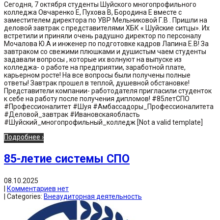
Сегодня, 7 октября студенты Шуйского многопрофильного
колледжа Овчаренко Е, Пухова В, Бородина Е вместе с
заместителем директора по УВР Мельниковой Г.В . Пришли на
деловой завтрак с представителями ХБК « Шуйские ситцы». Их
встретили и приняли очень радушно директор по персоналу
Мочалова Ю.А и инженер по подготовке кадров Лапина Е.В! За
завтраком со свежими плюшками и душистым чаем студенты
задавали вопросы , которые их волнуют на выпуске из
колледжа- о работе на предприятии, заработной плате,
карьерном росте! На все вопросы были получены полные
ответы! Завтрак прошел в теплой, душевной обстановке!
Представители компании- работодателя пригласили студенток
к себе на работу после получения дипломов! #85летСПО
#Профессионалитет #Шуя #Амбассадоры_Профессионалитета
#Деловой_завтрак #Ивановскаяобласть
#Шуйский_многопрофильный_колледж [Not a valid template]
Подробнее ›
85-летие системы СПО
08.10.2025
|
Комментариев нет
| Categories:
Внеаудиторная деятельность