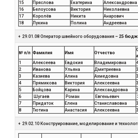
15
Пряслова
Екатерина
Александровна
16
Белоусова
Виктория
Николаевна
17
Королёв
Никита
Анарович
18
Лукина
Полина
Андреевна
29.01.08 Оператор швейного оборудования
– 25 бюдж
№ п/п
Фамилия
Имя
Отчество
1
Алексеева
Евдокия
Владимировна
2
Иванова
Ульяна
Дмитриевна
3
3
Казиева
Алина
Ахмедовна
3
4
Прямикова
Виктория
Алексеевна
3
5
Бойцова
Карина
Александровна
3
6
Шугаев
Роман
Евгеньевич
7
Придаток
Елена
Станиславовна
8
Тютина
Анастасия
Алексеевна
29.02.10 Конструирование, моделирование и техноло