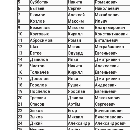
5
Субботин
Никита
Романович
6
Быгаев
Сергей
Николаевич
7
Якимов
Алексей
Михайлович
8
Козлов
Максим
Ильич
9
Безменов
Максим
Владимирович
10
Круговых
Кирилл
Константинович
11
Абросимов
Роман
Витальевич
12
Шах
Матин
Мехрабанович
13
Бетке
Эдуард
Евгеньевич
14
Данилов
Илья
Дмитриевич
15
Чистов
Никита
Алексеевич
16
Толкачёв
Кирилл
Евгеньевич
17
Донолов
Илья
Дмитриевич
18
Горелов
Рушан
Андреевич
19
Поспелов
Ярослав
Евгеньевич
20
Трескин
Данила
Максимович
21
Спасов
Артём
Сергеевич
22
Зыков
Егор
Вячеславович
23
Зыков
Михаил
Вячеславович
24
Дикий
Александр
Александрович
25
Нечаев
Артём
Станиславович