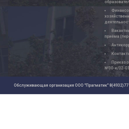
образовате
Финансо
хозяйствен
деятельнос
Вакантн
приёма (пе
Антикор
Контакт
Приказ о
№30-к/02-0
Обслуживающая организация ООО "Прагматик"
8(4932)77 