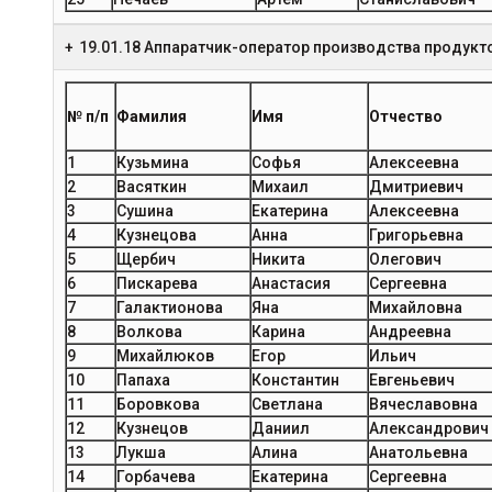
19.01.18 Аппаратчик-оператор производства продукт
№ п/п
Фамилия
Имя
Отчество
1
Кузьмина
Софья
Алексеевна
2
Васяткин
Михаил
Дмитриевич
3
Сушина
Екатерина
Алексеевна
4
Кузнецова
Анна
Григорьевна
5
Щербич
Никита
Олегович
6
Пискарева
Анастасия
Сергеевна
7
Галактионова
Яна
Михайловна
8
Волкова
Карина
Андреевна
9
Михайлюков
Егор
Ильич
10
Папаха
Константин
Евгеньевич
11
Боровкова
Светлана
Вячеславовна
12
Кузнецов
Даниил
Александрович
13
Лукша
Алина
Анатольевна
14
Горбачева
Екатерина
Сергеевна