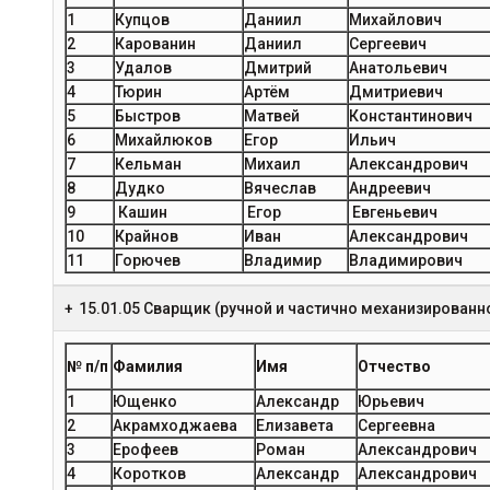
1
Купцов
Даниил
Михайлович
2
Карованин
Даниил
Сергеевич
3
Удалов
Дмитрий
Анатольевич
4
Тюрин
Артём
Дмитриевич
5
Быстров
Матвей
Константинович
6
Михайлюков
Егор
Ильич
7
Кельман
Михаил
Александрович
8
Дудко
Вячеслав
Андреевич
9
Кашин
Егор
Евгеньевич
10
Крайнов
Иван
Александрович
11
Горючев
Владимир
Владимирович
15.01.05 Сварщик (ручной и частично механизированн
№ п/п
Фамилия
Имя
Отчество
1
Ющенко
Александр
Юрьевич
2
Акрамходжаева
Елизавета
Сергеевна
3
Ерофеев
Роман
Александрович
4
Коротков
Александр
Александрович