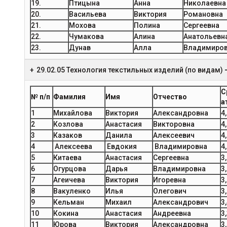
19.
Птицына
Анна
Николаевна
20.
Васильева
Виктория
Романовна
21.
Мохова
Полина
Сергеевна
22.
Чумакова
Алина
Анатольевн
23.
Дунав
Алла
Владимиро
29.02.05 Технология текстильных изделий (по видам)
С
№ п/п
Фамилия
Имя
Отчество
а
1
Михайлова
Виктория
Александровна
4
2
Козлова
Анастасия
Викторовна
4
3
Казаков
Данила
Алексеевич
4
4
Алексеева
Евдокия
Владимировна
4
5
Китаева
Анастасия
Сергеевна
3
6
Огурцова
Дарья
Владимировна
3
7
Агеичева
Виктория
Игоревна
3
8
Вакуленко
Илья
Олегович
3
9
Кельман
Михаил
Александрович
3
10
Кокина
Анастасия
Андреевна
3
11
Юрова
Виктория
Александровна
3