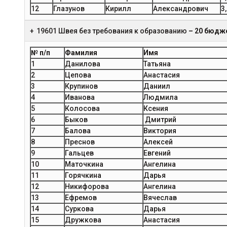
12
Глазунов
Кирилл
Александрович
3
19601 Швея без требования к образованию
–
20 бюдж
№ п/п
Фамилия
Имя
1
Данилова
Татьяна
2
Цепова
Анастасия
3
Крупинов
Даниил
4
Иванова
Людмила
5
Колосова
Ксения
6
Быков
Дмитрий
7
Балова
Виктория
8
Преснов
Алексей
9
Гальцев
Евгений
10
Маточкина
Ангелина
11
Горячкина
Дарья
12
Никифорова
Ангелина
13
Ефремов
Вячеслав
14
Суркова
Дарья
15
Дружкова
Анастасия