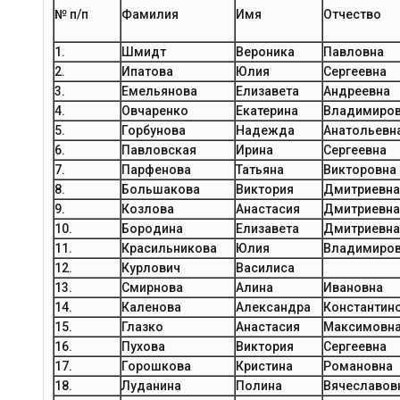
№ п/п
Фамилия
Имя
Отчество
1.
Шмидт
Вероника
Павловна
2.
Ипатова
Юлия
Сергеевна
3.
Емельянова
Елизавета
Андреевна
4.
Овчаренко
Екатерина
Владимиро
5.
Горбунова
Надежда
Анатольевн
6.
Павловская
Ирина
Сергеевна
7.
Парфенова
Татьяна
Викторовна
8.
Большакова
Виктория
Дмитриевна
9.
Козлова
Анастасия
Дмитриевна
10.
Бородина
Елизавета
Дмитриевна
11.
Красильникова
Юлия
Владимиро
12.
Курлович
Василиса
13.
Смирнова
Алина
Ивановна
14.
Каленова
Александра
Константин
15.
Глазко
Анастасия
Максимовн
16.
Пухова
Виктория
Сергеевна
17.
Горошкова
Кристина
Романовна
18.
Луданина
Полина
Вячеславов