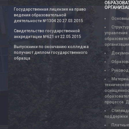
ОБРАЗОВА
ОРГАНИЗА
Государственная лицензия на право
ведения образовательной
Основны
деятельности №1304 20 27.03.2015
Структур
Свидетельство государственной
управления
аккредитации №621 от 22.05.2015
образовате
организаци
Выпускники по окончанию колледжа
получают диплом государственного
Докуме
образца
Образов
Руковод
Материа
техническое
оснащенно
образовате
процесса. 
Стипенд
поддержки
Платны