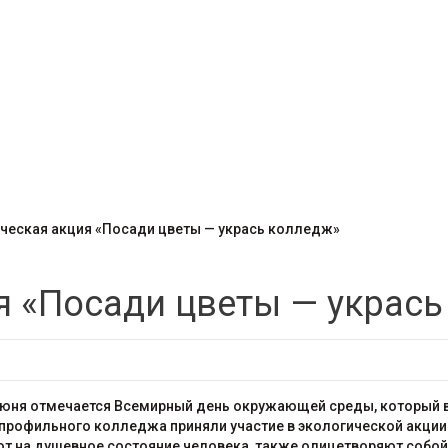
ческая акция «Посади цветы — укрась колледж»
я «Посади цветы — укрась
июня отмечается Всемирный день окружающей среды, который в
профильного колледжа приняли участие в экологической акции
т на душевное состояние человека, также олицетворяют собой 