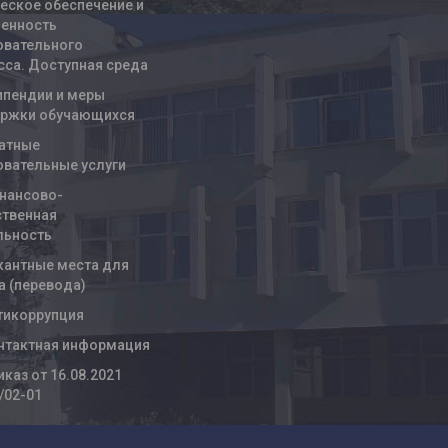
ческое обеспечение и
енность
овательного
сса. Доступная среда
ипендии и меры
ржки обучающихся
атные
овательные услуги
нансово-
ственная
льность
кантные места для
а (перевода)
тикоррупция
нтактная информация
иказ от 16.08.2021
/02-01