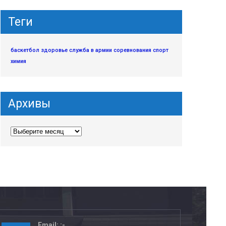
Теги
баскетбол
здоровье
служба в армии
соревнования
спорт
химия
Архивы
Email: