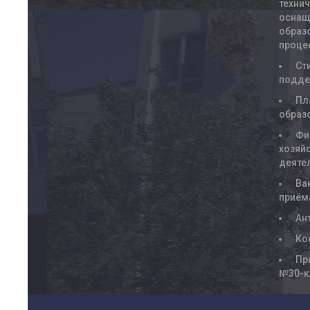
техни
оснащ
образ
проце
Ст
подде
Пл
образ
Фи
хозяй
деяте
Ва
приём
Ан
Ко
Пр
№30-к