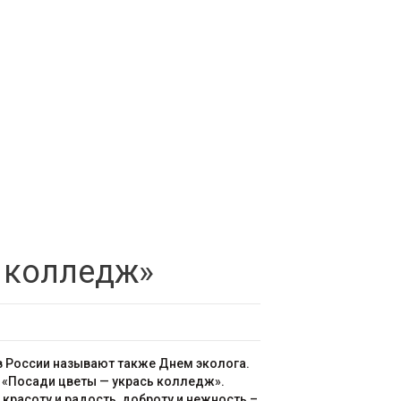
 колледж»
 России называют также Днем эколога.
 «Посади цветы — укрась колледж».
красоту и радость, доброту и нежность –