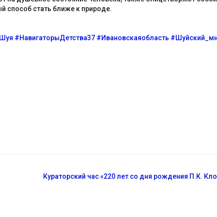
ый способ стать ближе к природе.
Шуя
#НавигаторыДетства37
#Ивановскаяобласть
#Шуйский_м
Кураторский час «220 лет со дня рождения П.К. Кл