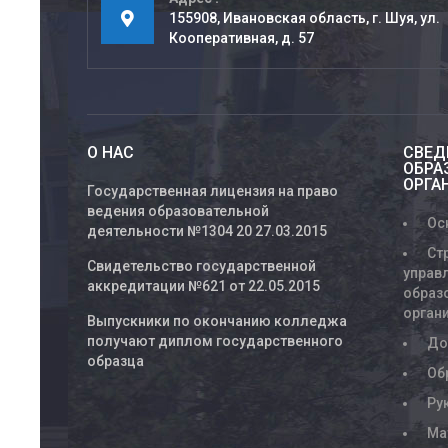
155908, Ивановская область, г. Шуя, ул.
Кооперативная, д. 57
О НАС
СВЕД
ОБРА
ОРГА
Государственная лицензия на право
ведения образовательной
Ос
деятельности №1304 20 27.03.2015
Ст
Свидетельство государственной
управ
аккредитации №621 от 22.05.2015
образ
орган
Выпускники по окончанию колледжа
получают диплом государственного
До
образца
Об
Ру
Ма