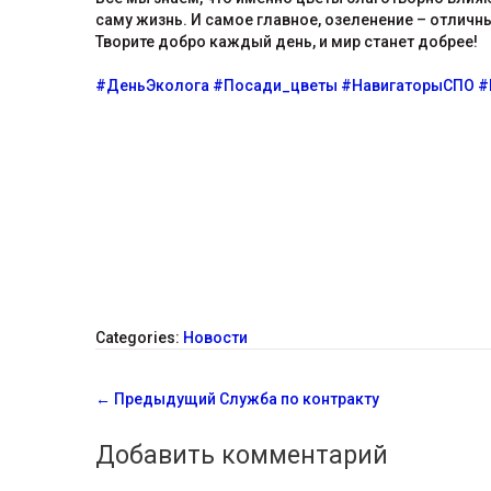
саму жизнь. И самое главное, озеленение – отличн
Творите добро каждый день, и мир станет добрее!
#ДеньЭколога
#Посади_цветы
#НавигаторыСПО
#
Categories:
Новости
С
←
Предыдущий
Служба по контракту
о
Добавить комментарий
о