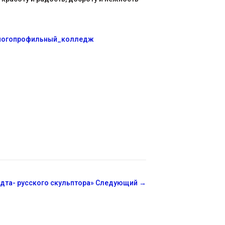
ногопрофильный_колледж
одта- русского скульптора»
Следующий
→