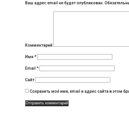
б
Ваш адрес email не будет опубликован.
Обязательн
щ
е
н
и
Комментарий
я
Имя
*
н
Email
*
а
Сайт
в
Сохранить моё имя, email и адрес сайта в этом 
и
г
а