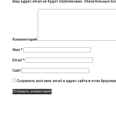
б
Ваш адрес email не будет опубликован.
Обязательные по
щ
е
н
и
Комментарий
я
Имя
*
н
Email
*
а
Сайт
в
Сохранить моё имя, email и адрес сайта в этом брауз
и
г
а