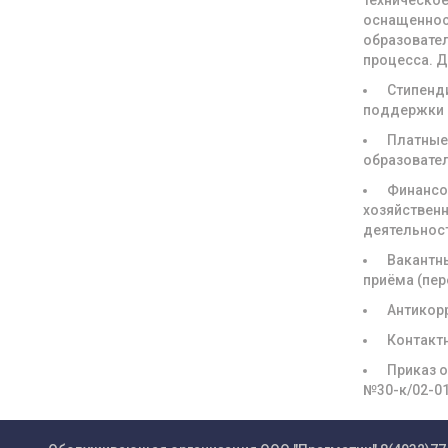
техническое
оснащенно
образовате
процесса. 
Стипенд
поддержки
Платны
образовате
Финансо
хозяйствен
деятельнос
Вакантн
приёма (пе
Антикор
Контакт
Приказ о
№30-к/02-0