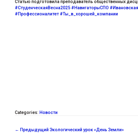
Статью подготовила преподаватель общественных дисци
#СтуденческаяВесна2025
#НавигаторыСПО
#Ивановская
#Профессионалитет
#Ты_в_хорошей_компании
Categories:
Новости
С
←
Предыдущий
Экологический урок «День Земли»