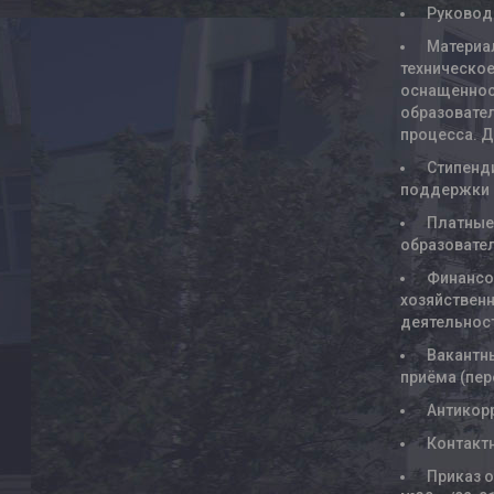
Руковод
Материа
техническое
оснащенно
образовате
процесса. 
Стипенд
поддержки
Платны
образовате
Финансо
хозяйствен
деятельнос
Вакантн
приёма (пе
Антикор
Контакт
Приказ о