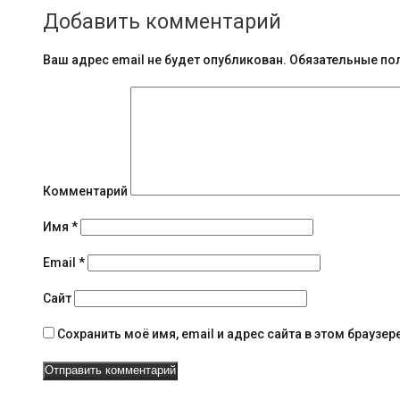
о
Добавить комментарий
о
б
Ваш адрес email не будет опубликован.
Обязательные по
щ
е
н
и
Комментарий
я
Имя
*
н
Email
*
а
Сайт
в
Сохранить моё имя, email и адрес сайта в этом брауз
и
г