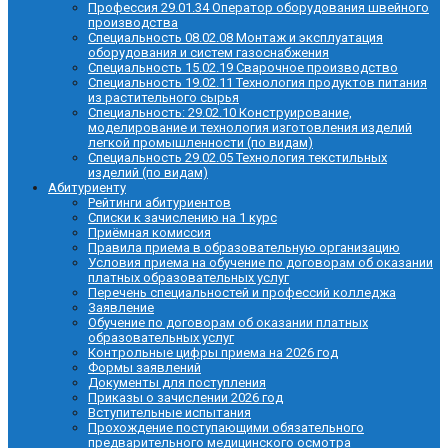
Профессия 29.01.34 Оператор оборудования швейного
производства
Специальность 08.02.08 Монтаж и эксплуатация
оборудования и систем газоснабжения
Специальность 15.02.19 Сварочное производство
Специальность 19.02.11 Технология продуктов питания
из растительного сырья
Специальность: 29.02.10 Конструирование,
моделирование и технология изготовления изделий
легкой промышленности (по видам)
Специальность 29.02.05 Технология текстильных
изделий (по видам)
Абитуриенту
Рейтинги абитуриентов
Списки к зачислению на 1 курс
Приёмная комиссия
Правила приема в образовательную организацию
Условия приема на обучение по договорам об оказании
платных образовательных услуг
Перечень специальностей и профессий колледжа
Заявление
Обучение по договорам об оказании платных
образовательных услуг
Контрольные цифры приема на 2026 год
Формы заявлений
Документы для поступления
Приказы о зачислении 2026 год
Вступительные испытания
Прохождение поступающими обязательного
предварительного медицинского осмотра