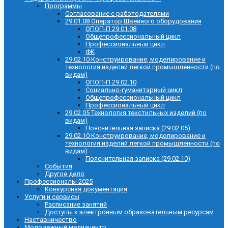
Программы
Согласование с работодателями
29.01.08 Оператор Швейного оборудования
ОПОП-П 29.01.08
Общепрофессиональный цикл
Профессиональный цикл
ФК
29.02.10 Конструирование, моделирование и
технология изделий легкой промышленности (по
видам)
ОПОП-П 29.02.10
Социально-гуманитарный цикл
Общепрофессиональный цикл
Профессиональный цикл
29.02.05 Технология текстильных изделий (по
видам)
Пояснительная записка (29.02.05)
29.02.10 Конструирование, моделирование и
технология изделий легкой промышленности (по
видам)
Пояснительная записка (29.02.10)
События
Другое дело
Профессионалы 2025
Конкурсная документация
Услуги и сервисы
Расписание занятий
Доступы к электронным образовательным ресурсам
Наставничество
Молодежный медиацентр