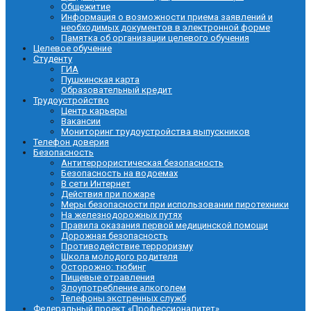
Общежитие
Информация о возможности приема заявлений и
необходимых документов в электронной форме
Памятка об организации целевого обучения
Целевое обучение
Студенту
ГИА
Пушкинская карта
Образовательный кредит
Трудоустройство
Центр карьеры
Вакансии
Мониторинг трудоустройства выпускников
Телефон доверия
Безопасность
Антитеррористическая безопасность
Безопасность на водоемах
В сети Интернет
Действия при пожаре
Меры безопасности при использовании пиротехники
На железнодорожных путях
Правила оказания первой медицинской помощи
Дорожная безопасность
Противодействие терроризму
Школа молодого родителя
Осторожно: тюбинг
Пищевые отравления
Злоупотребление алкоголем
Телефоны экстренных служб
Федеральный проект «Профессионалитет»