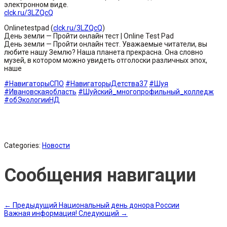
электронном виде.
clck.ru/3LZQcQ
Onlinetestpad (
clck.ru/3LZQcQ
)
День земли — Пройти онлайн тест | Online Test Pad
День земли — Пройти онлайн тест. Уважаемые читатели, вы
любите нашу Землю? Наша планета прекрасна. Она словно
музей, в котором можно увидеть отголоски различных эпох,
наше
#НавигаторыСПО
#НавигаторыДетства37
#Шуя
#Ивановскаяобласть
#Шуйский_многопрофильный_колледж
#обЭкологииНД
Categories:
Новости
Сообщения навигации
←
Предыдущий
Национальный день донора России
Важная информация!
Следующий
→