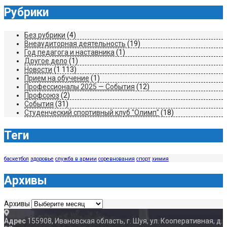
Рубрики
Без рубрики
(4)
Внеаудиторная деятельность
(19)
Год педагога и наставника
(1)
Другое дело
(1)
Новости
(1 113)
Прием на обучение
(1)
Профессионалы 2025 — События
(12)
Профсоюз
(2)
События
(31)
Студенческий спортивный клуб "Олимп"
(18)
Теги
баскетбол
здоровье
служба в армии
соревнования
спорт
химия
Архивы
Архивы
Адрес
155908, Ивановская область, г. Шуя, ул. Кооперативная, д.