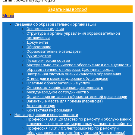
Email:
pu42shuya@ivreg.ru
Задать нам вопрос!
Меню
Сведения об образовательной организации
Основные сведения
Структура и органы управления образовательной
организации
Документы
Образование
Образовательные стандарты
Руководство
Педагогический состав
Материально-техническое обеспечение и оснащенность
образовательного процесса. Доступная среда
Внутренняя система оценки качества образования
Стипендии и меры поддержки обучающихся
Платные образовательные услуги
Финансово-хозяйственная деятельность
Международное сотрудничество
Организация питания в образовательной организации
Вакантные места для приёма (перевода)
Антикоррупция
Контактная информация
Наши профессии и специальности
Профессия 08.01.29 Мастер по ремонту и обслуживанию
инженерных систем жилищно-коммунального хозяйства
Профессия 13.01.10 Электромонтер по ремонту и
обслуживанию электрооборудования (по отраслям)