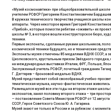
«Музей космонавтики» при общеобразовательной школе №
учителем РСФСР Григорием Константиновичем Бардашев
В кружках технического творчества учащиеся школы кон
аппараты. Через некоторое время Григорий Константинов
«Прибой», которые помогли ребятам «оживить» их проек
школы № 3, в которое вошли конструкторское бюро, ху
техники.
Первые экспонаты, сделанные руками школьников, поло
космической техники будущего, но и технические средств
Экспонаты музея отмечены 85 медалями ВДНХ СССР, а з
Циолковского, хрустальным призом Звёздного городка, п
на международных выставках Италии, ФРГ, Польше, Япони
Заслуженный учитель РСФСР, почетный гражданин Таганр
Г. Дегтярев – бронзовой медалью ВДНХ.
Музей представляет собой своеобразный учебно-просвет
тематическая музыка, научно-фантастическая живопись 
Размещался музей все эти годы на втором этаже школы № 
экспонатов, занял половину второго этажа – три просторн
— постановление Совета Министров РСФСР от 12 августа 
СССР, Героя Советского Союза Ю. А. Гагарина.
Музей знают не только в России и за рубежом: с момента