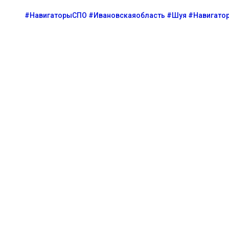
#НавигаторыСПО
#Ивановскаяобласть
#Шуя
#Навигато