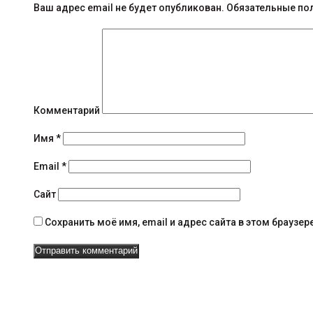
б
Ваш адрес email не будет опубликован.
Обязательные по
щ
е
н
и
Комментарий
я
Имя
*
н
Email
*
а
Сайт
в
Сохранить моё имя, email и адрес сайта в этом брауз
и
г
а