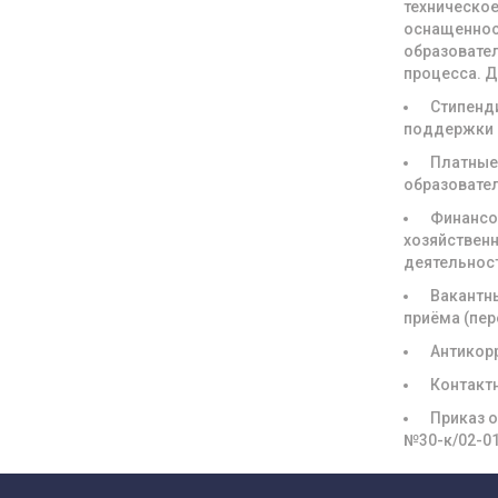
техническое
оснащенно
образовате
процесса. 
Стипенд
поддержки
Платны
образовате
Финансо
хозяйствен
деятельнос
Вакантн
приёма (пе
Антикор
Контакт
Приказ о
№30-к/02-0