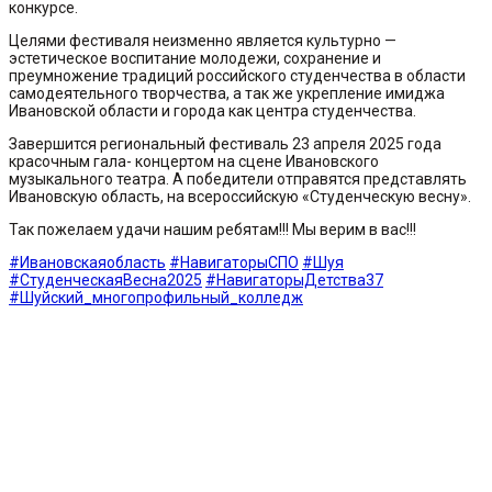
конкурсе.
Целями фестиваля неизменно является культурно —
эстетическое воспитание молодежи, сохранение и
преумножение традиций российского студенчества в области
самодеятельного творчества, а так же укрепление имиджа
Ивановской области и города как центра студенчества.
Завершится региональный фестиваль 23 апреля 2025 года
красочным гала- концертом на сцене Ивановского
музыкального театра. А победители отправятся представлять
Ивановскую область, на всероссийскую «Студенческую весну».
Так пожелаем удачи нашим ребятам!!! Мы верим в вас!!!
#Ивановскаяобласть
#НавигаторыСПО
#Шуя
#СтуденческаяВесна2025
#НавигаторыДетства37
#Шуйский_многопрофильный_колледж