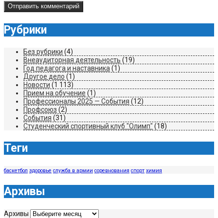
Рубрики
Без рубрики
(4)
Внеаудиторная деятельность
(19)
Год педагога и наставника
(1)
Другое дело
(1)
Новости
(1 113)
Прием на обучение
(1)
Профессионалы 2025 — События
(12)
Профсоюз
(2)
События
(31)
Студенческий спортивный клуб "Олимп"
(18)
Теги
баскетбол
здоровье
служба в армии
соревнования
спорт
химия
Архивы
Архивы