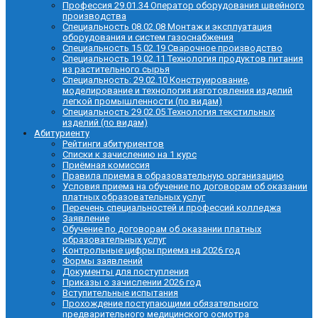
Профессия 29.01.34 Оператор оборудования швейного
производства
Специальность 08.02.08 Монтаж и эксплуатация
оборудования и систем газоснабжения
Специальность 15.02.19 Сварочное производство
Специальность 19.02.11 Технология продуктов питания
из растительного сырья
Специальность: 29.02.10 Конструирование,
моделирование и технология изготовления изделий
легкой промышленности (по видам)
Специальность 29.02.05 Технология текстильных
изделий (по видам)
Абитуриенту
Рейтинги абитуриентов
Списки к зачислению на 1 курс
Приёмная комиссия
Правила приема в образовательную организацию
Условия приема на обучение по договорам об оказании
платных образовательных услуг
Перечень специальностей и профессий колледжа
Заявление
Обучение по договорам об оказании платных
образовательных услуг
Контрольные цифры приема на 2026 год
Формы заявлений
Документы для поступления
Приказы о зачислении 2026 год
Вступительные испытания
Прохождение поступающими обязательного
предварительного медицинского осмотра