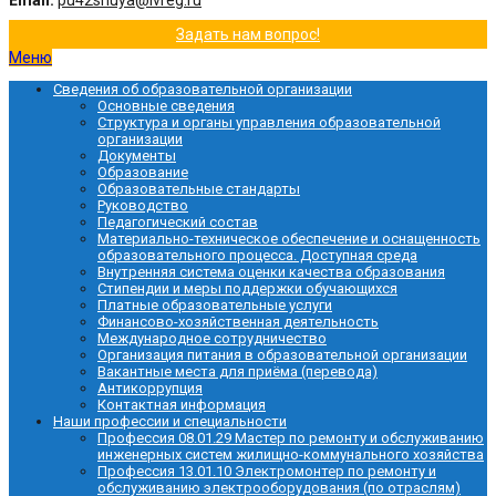
Email:
pu42shuya@ivreg.ru
Задать нам вопрос!
Меню
Сведения об образовательной организации
Основные сведения
Структура и органы управления образовательной
организации
Документы
Образование
Образовательные стандарты
Руководство
Педагогический состав
Материально-техническое обеспечение и оснащенность
образовательного процесса. Доступная среда
Внутренняя система оценки качества образования
Стипендии и меры поддержки обучающихся
Платные образовательные услуги
Финансово-хозяйственная деятельность
Международное сотрудничество
Организация питания в образовательной организации
Вакантные места для приёма (перевода)
Антикоррупция
Контактная информация
Наши профессии и специальности
Профессия 08.01.29 Мастер по ремонту и обслуживанию
инженерных систем жилищно-коммунального хозяйства
Профессия 13.01.10 Электромонтер по ремонту и
обслуживанию электрооборудования (по отраслям)