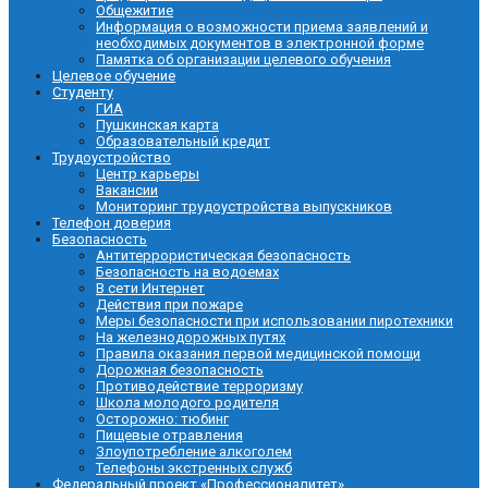
Общежитие
Информация о возможности приема заявлений и
необходимых документов в электронной форме
Памятка об организации целевого обучения
Целевое обучение
Студенту
ГИА
Пушкинская карта
Образовательный кредит
Трудоустройство
Центр карьеры
Вакансии
Мониторинг трудоустройства выпускников
Телефон доверия
Безопасность
Антитеррористическая безопасность
Безопасность на водоемах
В сети Интернет
Действия при пожаре
Меры безопасности при использовании пиротехники
На железнодорожных путях
Правила оказания первой медицинской помощи
Дорожная безопасность
Противодействие терроризму
Школа молодого родителя
Осторожно: тюбинг
Пищевые отравления
Злоупотребление алкоголем
Телефоны экстренных служб
Федеральный проект «Профессионалитет»