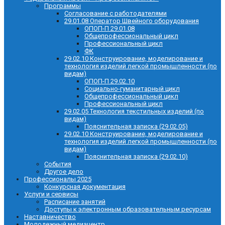
Программы
Согласование с работодателями
29.01.08 Оператор Швейного оборудования
ОПОП-П 29.01.08
Общепрофессиональный цикл
Профессиональный цикл
ФК
29.02.10 Конструирование, моделирование и
технология изделий легкой промышленности (по
видам)
ОПОП-П 29.02.10
Социально-гуманитарный цикл
Общепрофессиональный цикл
Профессиональный цикл
29.02.05 Технология текстильных изделий (по
видам)
Пояснительная записка (29.02.05)
29.02.10 Конструирование, моделирование и
технология изделий легкой промышленности (по
видам)
Пояснительная записка (29.02.10)
События
Другое дело
Профессионалы 2025
Конкурсная документация
Услуги и сервисы
Расписание занятий
Доступы к электронным образовательным ресурсам
Наставничество
Молодежный медиацентр