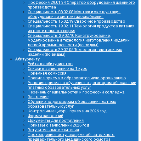
Профессия 29.01.34 Оператор оборудования швейного
производства
Специальность 08.02.08 Монтаж и эксплуатация
оборудования и систем газоснабжения
Специальность 15.02.19 Сварочное производство
Специальность 19.02.11 Технология продуктов питания
из растительного сырья
Специальность: 29.02.10 Конструирование,
моделирование и технология изготовления изделий
легкой промышленности (по видам)
Специальность 29.02.05 Технология текстильных
изделий (по видам)
Абитуриенту
Рейтинги абитуриентов
Списки к зачислению на 1 курс
Приёмная комиссия
Правила приема в образовательную организацию
Условия приема на обучение по договорам об оказании
платных образовательных услуг
Перечень специальностей и профессий колледжа
Заявление
Обучение по договорам об оказании платных
образовательных услуг
Контрольные цифры приема на 2026 год
Формы заявлений
Документы для поступления
Приказы о зачислении 2026 год
Вступительные испытания
Прохождение поступающими обязательного
предварительного медицинского осмотра