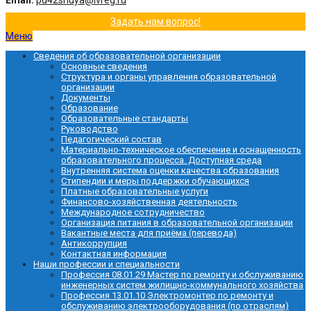
Email:
pu42shuya@ivreg.ru
Задать нам вопрос!
Меню
Сведения об образовательной организации
Основные сведения
Структура и органы управления образовательной
организации
Документы
Образование
Образовательные стандарты
Руководство
Педагогический состав
Материально-техническое обеспечение и оснащенность
образовательного процесса. Доступная среда
Внутренняя система оценки качества образования
Стипендии и меры поддержки обучающихся
Платные образовательные услуги
Финансово-хозяйственная деятельность
Международное сотрудничество
Организация питания в образовательной организации
Вакантные места для приёма (перевода)
Антикоррупция
Контактная информация
Наши профессии и специальности
Профессия 08.01.29 Мастер по ремонту и обслуживанию
инженерных систем жилищно-коммунального хозяйства
Профессия 13.01.10 Электромонтер по ремонту и
обслуживанию электрооборудования (по отраслям)