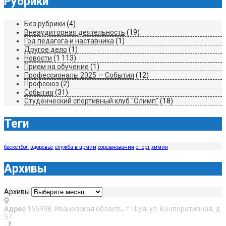
Рубрики
Без рубрики
(4)
Внеаудиторная деятельность
(19)
Год педагога и наставника
(1)
Другое дело
(1)
Новости
(1 113)
Прием на обучение
(1)
Профессионалы 2025 — События
(12)
Профсоюз
(2)
События
(31)
Студенческий спортивный клуб "Олимп"
(18)
Теги
баскетбол
здоровье
служба в армии
соревнования
спорт
химия
Архивы
Архивы
Адрес
155908, Ивановская область, г. Шуя, ул. Кооперативная, д.
57