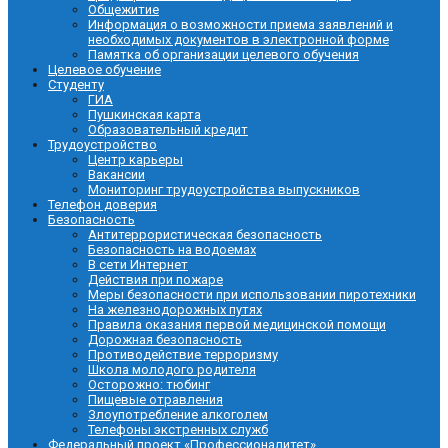
Общежитие
Информация о возможности приема заявлений и
необходимых документов в электронной форме
Памятка об организации целевого обучения
Целевое обучение
Студенту
ГИА
Пушкинская карта
Образовательный кредит
Трудоустройство
Центр карьеры
Вакансии
Мониторинг трудоустройства выпускников
Телефон доверия
Безопасность
Антитеррористическая безопасность
Безопасность на водоемах
В сети Интернет
Действия при пожаре
Меры безопасности при использовании пиротехники
На железнодорожных путях
Правила оказания первой медицинской помощи
Дорожная безопасность
Противодействие терроризму
Школа молодого родителя
Осторожно: тюбинг
Пищевые отравления
Злоупотребление алкоголем
Телефоны экстренных служб
Федеральный проект «Профессионалитет»