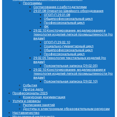
Программы
Согласование с работодателями
29.01.08 Оператор Швейного оборудования
ОПОП-П 29.01.08
Общепрофессиональный цикл
Профессиональный цикл
ФК
29.02.10 Конструирование, моделирование и
технология изделий легкой промышленности (по
видам)
ОПОП-П 29.02.10
Социально-гуманитарный цикл
Общепрофессиональный цикл
Профессиональный цикл
29.02.05 Технология текстильных изделий (по
видам)
Пояснительная записка (29.02.05)
29.02.10 Конструирование, моделирование и
технология изделий легкой промышленности (по
видам)
Пояснительная записка (29.02.10)
События
Другое дело
Профессионалы 2025
Конкурсная документация
Услуги и сервисы
Расписание занятий
Доступы к электронным образовательным ресурсам
Наставничество
Молодежный медиацентр