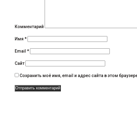
е
н
и
Комментарий
я
Имя
*
н
Email
*
а
Сайт
в
Сохранить моё имя, email и адрес сайта в этом брауз
и
г
а
ц
и