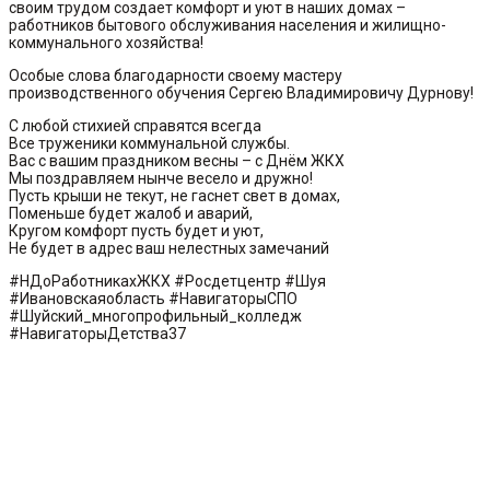
своим трудом создает комфорт и уют в наших домах –
работников бытового обслуживания населения и жилищно-
коммунального хозяйства!
Особые слова благодарности своему мастеру
производственного обучения Сергею Владимировичу Дурнову!
С любой стихией справятся всегда
Все труженики коммунальной службы.
Вас с вашим праздником весны – с Днём ЖКХ
Мы поздравляем нынче весело и дружно!
Пусть крыши не текут, не гаснет свет в домах,
Поменьше будет жалоб и аварий,
Кругом комфорт пусть будет и уют,
Не будет в адрес ваш нелестных замечаний
#НДоРаботникахЖКХ #Росдетцентр #Шуя
#Ивановскаяобласть #НавигаторыСПО
#Шуйский_многопрофильный_колледж
#НавигаторыДетства37