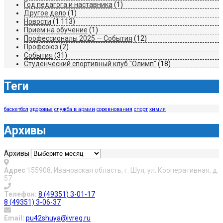
Год педагога и наставника
(1)
Другое дело
(1)
Новости
(1 113)
Прием на обучение
(1)
Профессионалы 2025 — События
(12)
Профсоюз
(2)
События
(31)
Студенческий спортивный клуб "Олимп"
(18)
Теги
баскетбол
здоровье
служба в армии
соревнования
спорт
химия
Архивы
Архивы
Адрес
155908, Ивановская область, г. Шуя, ул. Кооперативная, д.
57
Телефон:
8 (49351) 3-01-17
8 (49351) 3-06-37
Email:
pu42shuya@ivreg.ru