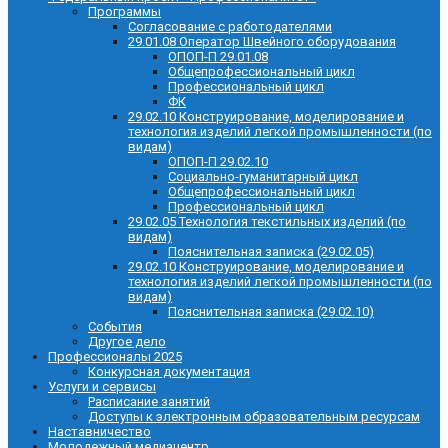
Программы
Согласование с работодателями
29.01.08 Оператор Швейного оборудования
ОПОП-П 29.01.08
Общепрофессиональный цикл
Профессиональный цикл
ФК
29.02.10 Конструирование, моделирование и
технология изделий легкой промышленности (по
видам)
ОПОП-П 29.02.10
Социально-гуманитарный цикл
Общепрофессиональный цикл
Профессиональный цикл
29.02.05 Технология текстильных изделий (по
видам)
Пояснительная записка (29.02.05)
29.02.10 Конструирование, моделирование и
технология изделий легкой промышленности (по
видам)
Пояснительная записка (29.02.10)
События
Другое дело
Профессионалы 2025
Конкурсная документация
Услуги и сервисы
Расписание занятий
Доступы к электронным образовательным ресурсам
Наставничество
Молодежный медиацентр