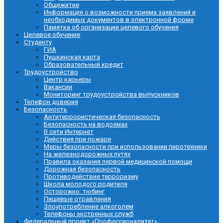
Общежитие
Информация о возможности приема заявлений и
необходимых документов в электронной форме
Памятка об организации целевого обучения
Целевое обучение
Студенту
ГИА
Пушкинская карта
Образовательный кредит
Трудоустройство
Центр карьеры
Вакансии
Мониторинг трудоустройства выпускников
Телефон доверия
Безопасность
Антитеррористическая безопасность
Безопасность на водоемах
В сети Интернет
Действия при пожаре
Меры безопасности при использовании пиротехники
На железнодорожных путях
Правила оказания первой медицинской помощи
Дорожная безопасность
Противодействие терроризму
Школа молодого родителя
Осторожно: тюбинг
Пищевые отравления
Злоупотребление алкоголем
Телефоны экстренных служб
Федеральный проект «Профессионалитет»