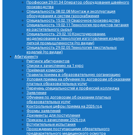
Профессия 29.01.34 Оператор оборудования швейного
производства
Специальность 08.02.08 Монтаж и эксплуатация
оборудования и систем газоснабжения
Специальность 15.02.19 Сварочное производство
Специальность 19.02.11 Технология продуктов питания
из растительного сырья
Специальность: 29.02.10 Конструирование,
моделирование и технология изготовления изделий
легкой промышленности (по видам)
Специальность 29.02.05 Технология текстильных
изделий (по видам)
Абитуриенту
Рейтинги абитуриентов
Списки к зачислению на 1 курс
Приёмная комиссия
Правила приема в образовательную организацию
Условия приема на обучение по договорам об оказании
платных образовательных услуг
Перечень специальностей и профессий колледжа
Заявление
Обучение по договорам об оказании платных
образовательных услуг
Контрольные цифры приема на 2026 год
Формы заявлений
Документы для поступления
Приказы о зачислении 2026 год
Вступительные испытания
Прохождение поступающими обязательного
предварительного медицинского осмотра