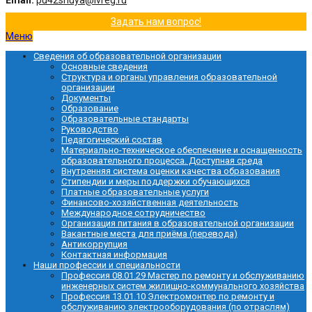
Email:
pu42shuya@ivreg.ru
Задать нам вопрос!
Меню
Сведения об образовательной организации
Основные сведения
Структура и органы управления образовательной
организации
Документы
Образование
Образовательные стандарты
Руководство
Педагогический состав
Материально-техническое обеспечение и оснащенность
образовательного процесса. Доступная среда
Внутренняя система оценки качества образования
Стипендии и меры поддержки обучающихся
Платные образовательные услуги
Финансово-хозяйственная деятельность
Международное сотрудничество
Организация питания в образовательной организации
Вакантные места для приёма (перевода)
Антикоррупция
Контактная информация
Наши профессии и специальности
Профессия 08.01.29 Мастер по ремонту и обслуживанию
инженерных систем жилищно-коммунального хозяйства
Профессия 13.01.10 Электромонтер по ремонту и
обслуживанию электрооборудования (по отраслям)