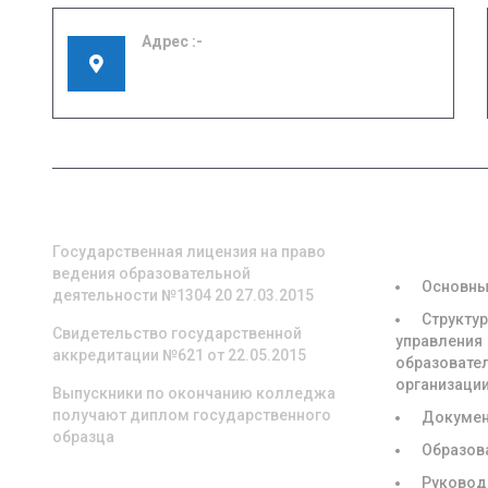
Адрес
155908, Ивановская область, г. Шуя, ул.
Кооперативная, д. 57
О НАС
СВЕДЕНИЯ
ОБРАЗОВА
ОРГАНИЗА
Государственная лицензия на право
ведения образовательной
Основны
деятельности №1304 20 27.03.2015
Структур
Свидетельство государственной
управления
аккредитации №621 от 22.05.2015
образовате
организаци
Выпускники по окончанию колледжа
получают диплом государственного
Докуме
образца
Образов
Руковод