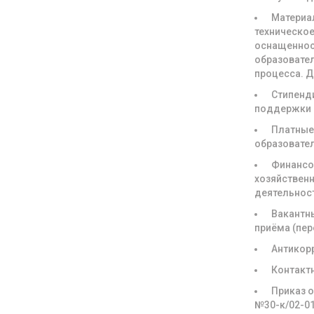
Материа
техническое
оснащенно
образовате
процесса. 
Стипенд
поддержки
Платны
образовате
Финансо
хозяйствен
деятельнос
Вакантн
приёма (пе
Антикор
Контакт
Приказ о
№30-к/02-0