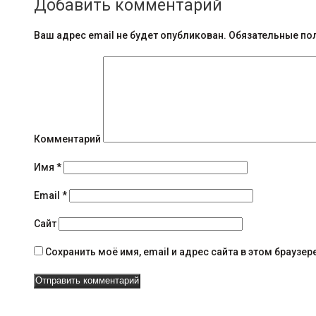
Добавить комментарий
о
б
Ваш адрес email не будет опубликован.
Обязательные по
щ
е
н
и
Комментарий
я
Имя
*
н
Email
*
а
Сайт
в
Сохранить моё имя, email и адрес сайта в этом брауз
и
г