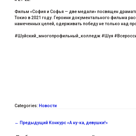
Фильм «София и Софья — две медали» посвящен драмати
Токио в 2021 году. Героини документального фильма рас
намеченных целей, одерживать победу не только над пр
#Шуйский_многопрофильный_колледж #Шуя #Всеросси
Categories:
Новости
С
←
Предыдущий
Конкурс «А ну-ка, девушки!»
о