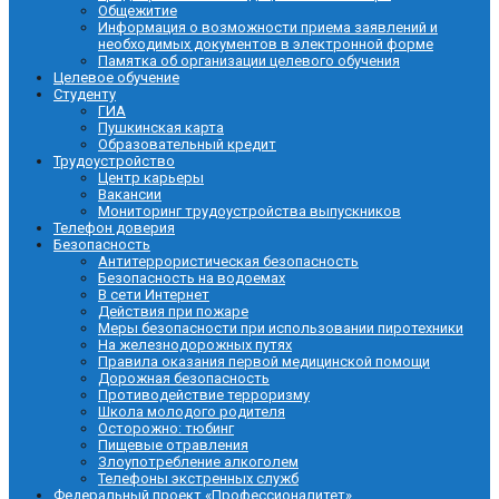
Общежитие
Информация о возможности приема заявлений и
необходимых документов в электронной форме
Памятка об организации целевого обучения
Целевое обучение
Студенту
ГИА
Пушкинская карта
Образовательный кредит
Трудоустройство
Центр карьеры
Вакансии
Мониторинг трудоустройства выпускников
Телефон доверия
Безопасность
Антитеррористическая безопасность
Безопасность на водоемах
В сети Интернет
Действия при пожаре
Меры безопасности при использовании пиротехники
На железнодорожных путях
Правила оказания первой медицинской помощи
Дорожная безопасность
Противодействие терроризму
Школа молодого родителя
Осторожно: тюбинг
Пищевые отравления
Злоупотребление алкоголем
Телефоны экстренных служб
Федеральный проект «Профессионалитет»