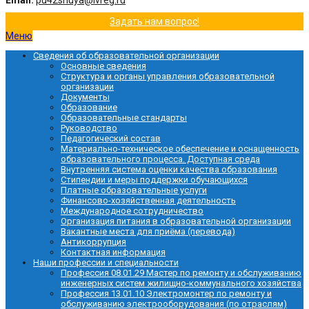
Email:
pu42shuya@ivreg.ru
Задать нам вопрос!
Меню
Сведения об образовательной организации
Основные сведения
Структура и органы управления образовательной
организации
Документы
Образование
Образовательные стандарты
Руководство
Педагогический состав
Материально-техническое обеспечение и оснащенность
образовательного процесса. Доступная среда
Внутренняя система оценки качества образования
Стипендии и меры поддержки обучающихся
Платные образовательные услуги
Финансово-хозяйственная деятельность
Международное сотрудничество
Организация питания в образовательной организации
Вакантные места для приёма (перевода)
Антикоррупция
Контактная информация
Наши профессии и специальности
Профессия 08.01.29 Мастер по ремонту и обслуживанию
инженерных систем жилищно-коммунального хозяйства
Профессия 13.01.10 Электромонтер по ремонту и
обслуживанию электрооборудования (по отраслям)