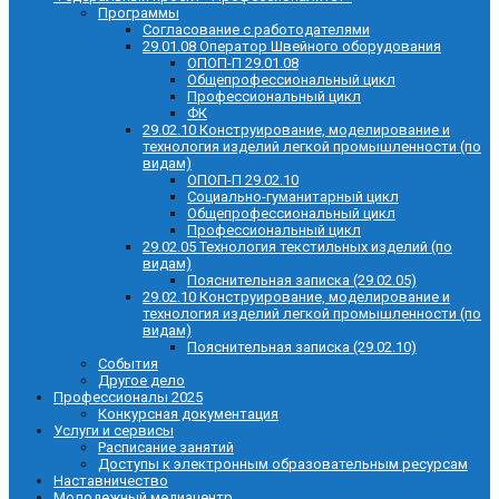
Программы
Согласование с работодателями
29.01.08 Оператор Швейного оборудования
ОПОП-П 29.01.08
Общепрофессиональный цикл
Профессиональный цикл
ФК
29.02.10 Конструирование, моделирование и
технология изделий легкой промышленности (по
видам)
ОПОП-П 29.02.10
Социально-гуманитарный цикл
Общепрофессиональный цикл
Профессиональный цикл
29.02.05 Технология текстильных изделий (по
видам)
Пояснительная записка (29.02.05)
29.02.10 Конструирование, моделирование и
технология изделий легкой промышленности (по
видам)
Пояснительная записка (29.02.10)
События
Другое дело
Профессионалы 2025
Конкурсная документация
Услуги и сервисы
Расписание занятий
Доступы к электронным образовательным ресурсам
Наставничество
Молодежный медиацентр