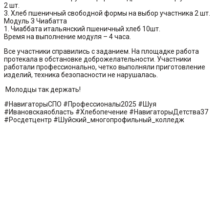
2 шт.
3. Хлеб пшеничный свободной формы на выбор участника 2 шт.
Модуль З Чиабатта
1. Чиаббата итальянский пшеничный хлеб 10шт.
Время на выполнение модуля – 4 часа.
Все участники справились с заданием. На площадке работа
протекала в обстановке доброжелательности. Участники
работали профессионально, четко выполняли приготовление
изделий, техника безопасности не нарушалась.
Молодцы так держать!
#НавигаторыСПО #Профессионалы2025 #Шуя
#Ивановскаяобласть #Хлебопечение #НавигаторыДетства37
#Росдетцентр #Шуйский_многопрофильный_колледж