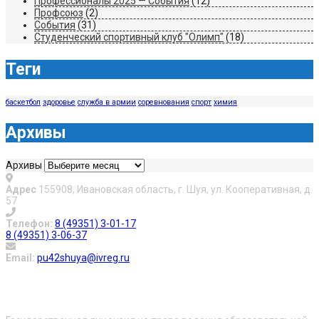
Профессионалы 2025 — События
(12)
Профсоюз
(2)
События
(31)
Студенческий спортивный клуб "Олимп"
(18)
Теги
баскетбол
здоровье
служба в армии
соревнования
спорт
химия
Архивы
Архивы
Адрес
155908, Ивановская область, г. Шуя, ул. Кооперативная, д.
57
Телефон:
8 (49351) 3-01-17
8 (49351) 3-06-37
Email:
pu42shuya@ivreg.ru
О нас