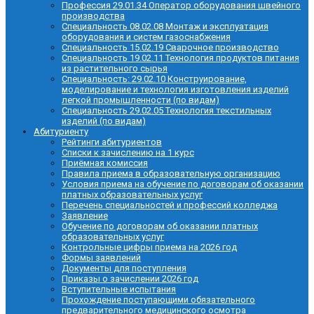
Профессия 29.01.34 Оператор оборудования швейного
производства
Специальность 08.02.08 Монтаж и эксплуатация
оборудования и систем газоснабжения
Специальность 15.02.19 Сварочное производство
Специальность 19.02.11 Технология продуктов питания
из растительного сырья
Специальность: 29.02.10 Конструирование,
моделирование и технология изготовления изделий
легкой промышленности (по видам)
Специальность 29.02.05 Технология текстильных
изделий (по видам)
Абитуриенту
Рейтинги абитуриентов
Списки к зачислению на 1 курс
Приёмная комиссия
Правила приема в образовательную организацию
Условия приема на обучение по договорам об оказании
платных образовательных услуг
Перечень специальностей и профессий колледжа
Заявление
Обучение по договорам об оказании платных
образовательных услуг
Контрольные цифры приема на 2026 год
Формы заявлений
Документы для поступления
Приказы о зачислении 2026 год
Вступительные испытания
Прохождение поступающими обязательного
предварительного медицинского осмотра