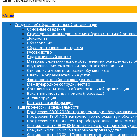
Email:
pu42shuya@ivreg.ru
Меню
Сведения об образовательной организации
Основные сведения
Структура и органы управления образовательной органи
Документы
Образование
Образовательные стандарты
Руководство
Педагогический состав
Материально-техническое обеспечение и оснащенность о
Внутренняя система оценки качества образования
Стипендии и меры поддержки обучающихся
Платные образовательные услуги
Финансово-хозяйственная деятельность
Международное сотрудничество
Организация питания в образовательной организации
Вакантные места для приёма (перевода)
Антикоррупция
Контактная информация
Наши профессии и специальности
Профессия 08.01.29 Мастер по ремонту и обслуживанию
Профессия 13.01.10 Электромонтер по ремонту и обслу
Профессия 29.01.34 Оператор оборудования швейного п
Специальность 08.02.08 Монтаж и эксплуатация оборудов
Специальность 15.02.19 Сварочное производство
Специальность 19.02.11 Технология продуктов питания из