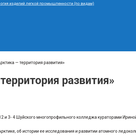
логия изделий легкой промышленности (по видам)
рктика — территория развития»
территория развития»
1-12 и 3- 4 Шуйского многопрофильного колледжа кураторами Ири
.
 Арктике, об истории ее исследования и развитии атомного ледок