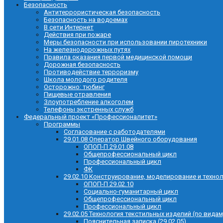
Безопасность
Антитеррористическая безопасность
Безопасность на водоемах
В сети Интернет
Действия при пожаре
Меры безопасности при использовании пиротехники
На железнодорожных путях
Правила оказания первой медицинской помощи
Дорожная безопасность
Противодействие терроризму
Школа молодого родителя
Осторожно: тюбинг
Пищевые отравления
Злоупотребление алкоголем
Телефоны экстренных служб
Федеральный проект «Профессионалитет»
Программы
Согласование с работодателями
29.01.08 Оператор Швейного оборудования
ОПОП-П 29.01.08
Общепрофессиональный цикл
Профессиональный цикл
ФК
29.02.10 Конструирование, моделирование и техно
ОПОП-П 29.02.10
Социально-гуманитарный цикл
Общепрофессиональный цикл
Профессиональный цикл
29.02.05 Технология текстильных изделий (по видам
Пояснительная записка (29.02.05)