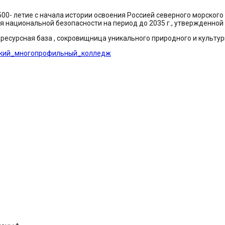
 500- летие с начала истории освоения Россией северного морског
 национальной безопасности на период до 2035 г., утвержденной 
 ресурсная база , сокровищница уникального природного и культур
кий_многопрофильный_колледж