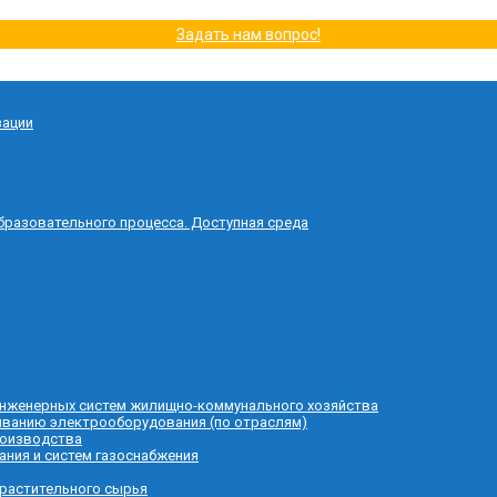
Задать нам вопрос!
зации
бразовательного процесса. Доступная среда
 инженерных систем жилищно-коммунального хозяйства
живанию электрооборудования (по отраслям)
роизводства
ания и систем газоснабжения
 растительного сырья