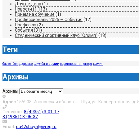
Другое дело
(1)
Новости
(1 113)
Прием на обучение
(1)
Профессионалы 2025 — События
(12)
Профсоюз
(2)
События
(31)
Студенческий спортивный клуб "Олимп"
(18)
Теги
баскетбол
здоровье
служба в армии
соревнования
спорт
химия
Архивы
Архивы
Адрес
155908, Ивановская область, г. Шуя, ул. Кооперативная, д. 
Телефон:
8 (49351) 3-01-17
8 (49351) 3-06-37
Email:
pu42shuya@ivreg.ru