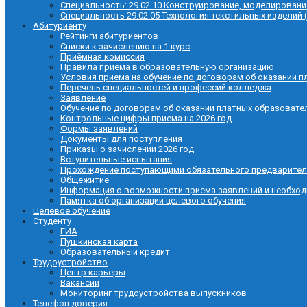
Специальность: 29.02.10 Конструирование, моделировани
Специальность 29.02.05 Технология текстильных изделий 
Абитуриенту
Рейтинги абитуриентов
Списки к зачислению на 1 курс
Приёмная комиссия
Правила приема в образовательную организацию
Условия приема на обучение по договорам об оказании п
Перечень специальностей и профессий колледжа
Заявление
Обучение по договорам об оказании платных образовате
Контрольные цифры приема на 2026 год
Формы заявлений
Документы для поступления
Приказы о зачислении 2026 год
Вступительные испытания
Прохождение поступающими обязательного предварител
Общежитие
Информация о возможности приема заявлений и необхо
Памятка об организации целевого обучения
Целевое обучение
Студенту
ГИА
Пушкинская карта
Образовательный кредит
Трудоустройство
Центр карьеры
Вакансии
Мониторинг трудоустройства выпускников
Телефон доверия