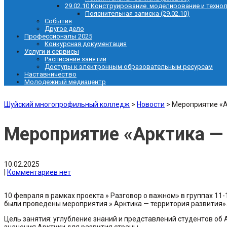
29.02.10 Конструирование, моделирование и техно
Пояснительная записка (29.02.10)
События
Другое дело
Профессионалы 2025
Конкурсная документация
Услуги и сервисы
Расписание занятий
Доступы к электронным образовательным ресурсам
Наставничество
Молодежный медиацентр
Шуйский многопрофильный колледж
>
Новости
>
Мероприятие «А
Мероприятие «Арктика — 
10.02.2025
|
Комментариев нет
10 февраля в рамках проекта » Разговор о важном» в группах 1
были проведены мероприятия » Арктика — территория развития»
Цель занятия: углубление знаний и представлений студентов об
значения Арктики для развития страны.