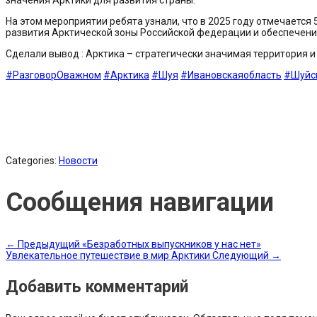
На этом мероприятии ребята узнали, что в 2025 году отмечается
развития Арктической зоны Российской федерации и обеспечения
Сделали вывод : Арктика – стратегически значимая территория и
#РазговорОважном
#Арктика
#Шуя
#Ивановскаяобласть
#Шуйс
Categories:
Новости
Сообщения навигации
←
Предыдущий
«Безработных выпускников у нас нет»
Увлекательное путешествие в мир Арктики
Следующий
→
Добавить комментарий