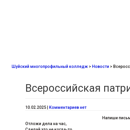
Шуйский многопрофильный колледж
>
Новости
>
Всеросс
Всероссийская патр
10.02.2025
|
Комментариев нет
Напиши письм
Отложи дела на час,
Сделай это не когда-то,