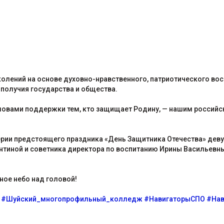
олений на основе духовно-нравственного, патриотического восп
ополучия государства и общества.
словами поддержки тем, кто защищает Родину, — нашим россий
и предстоящего праздника «День Защитника Отечества» девушки
нтиной и советника директора по воспитанию Ирины Васильевн
ное небо над головой!
#Шуйский_многопрофильный_колледж
#НавигаторыСПО
#Нав