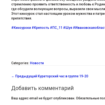
стремлению проявить ответственность и любовь к Роди
где обсудили волнующие вопросы, выразили свои мысли и
Этот киноурок стал настоящим уроком мужества и патри
препятствия.
#Киноуроки
#Крепость
#ПС_11
#Шуя
#Ивановскаяоблас
Categories:
Новости
С
←
Предыдущий
Кураторский час в группе 19-20
о
Добавить комментарий
о
б
Ваш адрес email не будет опубликован.
Обязательные по