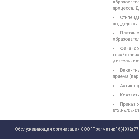
образовате
процесса. 
Стипенд
поддержки
Платны
образовате
Финансо
хозяйствен
деятельнос
Вакантн
приёма (пе
Антикор
Контакт
Приказ о
№30-к/02-0
Обслуживающая организация ООО "Прагматик"
8(4932)77 