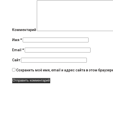
щ
е
н
и
Комментарий
я
Имя
*
н
Email
*
а
Сайт
в
Сохранить моё имя, email и адрес сайта в этом брауз
и
г
а
ц