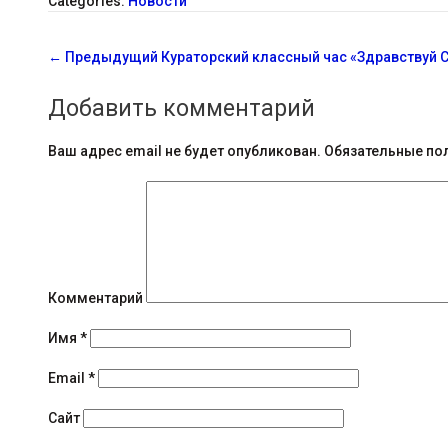
Categories:
Новости
С
←
Предыдущий
Кураторский классный час «Здравствуй 
о
Добавить комментарий
о
б
Ваш адрес email не будет опубликован.
Обязательные по
щ
е
н
и
Комментарий
я
Имя
*
н
Email
*
а
Сайт