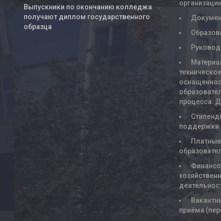
организаци
Выпускники по окончанию колледжа
получают диплом государственного
Докуме
образца
Образов
Руковод
Материа
техническое
оснащенно
образовате
процесса. 
Стипенд
поддержки
Платны
образовате
Финансо
хозяйствен
деятельнос
Вакантн
приёма (пе