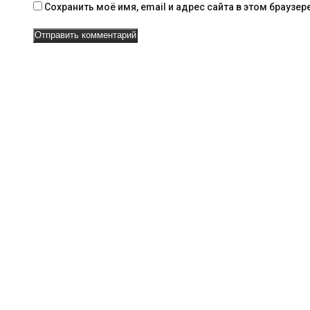
в
Сохранить моё имя, email и адрес сайта в этом брауз
и
г
а
ц
и
и